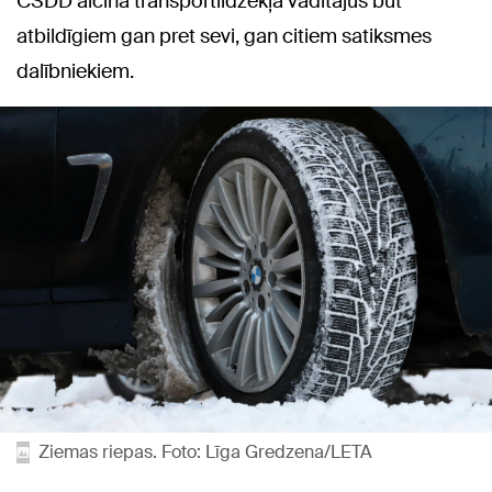
CSDD aicina transportlīdzekļa vadītājus būt
atbildīgiem gan pret sevi, gan citiem satiksmes
dalībniekiem.
Ziemas riepas. Foto: Līga Gredzena/LETA