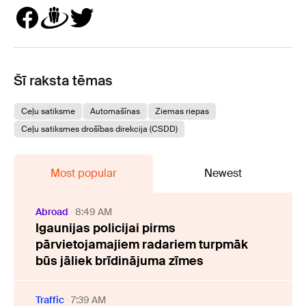
Šī raksta tēmas
Ceļu satiksme
Automašīnas
Ziemas riepas
Ceļu satiksmes drošības direkcija (CSDD)
Most popular
Newest
Abroad
8:49 AM
Igaunijas policijai pirms
pārvietojamajiem radariem turpmāk
būs jāliek brīdinājuma zīmes
Traffic
7:39 AM