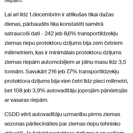
riepām.
Lai arī līdz 1.decembrim ir atlikušas tikai dažas
dienas, pārbaudēs tika konstatēti samērā
satraucoši dati - 242 jeb 8,6% transportlīdzekļu
ziemas riepu protektoru dziļums bija zem četriem
milimetriem, kas ir minimālais protektoru dziļums
ziemas riepām automobiļiem ar pilnu masu līdz 3,5
tonnām. Savukārt 216 jeb 7,7% transportlīdzekļu
protektora dziļums bija vien četri līdz pieci milimetri,
bet 108 jeb 3,9% autovadītāju joprojām pārvietojās
ar vasaras riepām.
CSDD vērš autovadītāju uzmanību pirms ziemas
sezonas pārliecināties par ziemas riepu tehnisko