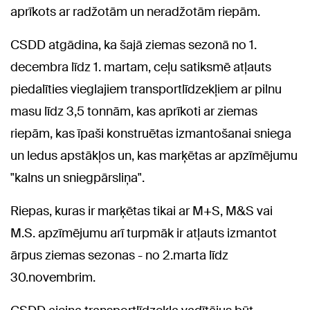
aprīkots ar radžotām un neradžotām riepām.
CSDD atgādina, ka šajā ziemas sezonā no 1.
decembra līdz 1. martam, ceļu satiksmē atļauts
piedalīties vieglajiem transportlīdzekļiem ar pilnu
masu līdz 3,5 tonnām, kas aprīkoti ar ziemas
riepām, kas īpaši konstruētas izmantošanai sniega
un ledus apstākļos un, kas marķētas ar apzīmējumu
"kalns un sniegpārsliņa".
Riepas, kuras ir marķētas tikai ar M+S, M&S vai
M.S. apzīmējumu arī turpmāk ir atļauts izmantot
ārpus ziemas sezonas - no 2.marta līdz
30.novembrim.