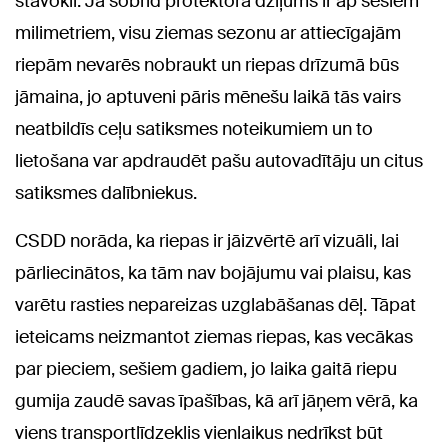
stāvokli. Ja šobrīd protektora dziļums ir ap sešiem
milimetriem, visu ziemas sezonu ar attiecīgajām
riepām nevarēs nobraukt un riepas drīzumā būs
jāmaina, jo aptuveni pāris mēnešu laikā tās vairs
neatbildīs ceļu satiksmes noteikumiem un to
lietošana var apdraudēt pašu autovadītāju un citus
satiksmes dalībniekus.
CSDD norāda, ka riepas ir jāizvērtē arī vizuāli, lai
pārliecinātos, ka tām nav bojājumu vai plaisu, kas
varētu rasties nepareizas uzglabāšanas dēļ. Tāpat
ieteicams neizmantot ziemas riepas, kas vecākas
par pieciem, sešiem gadiem, jo laika gaitā riepu
gumija zaudē savas īpašības, kā arī jāņem vērā, ka
viens transportlīdzeklis vienlaikus nedrīkst būt