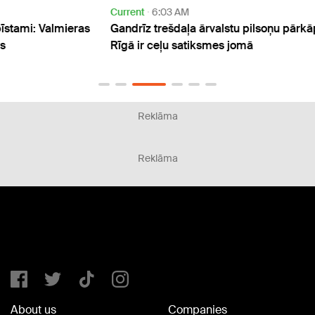
Current
6:03 AM
Traffi
ras
Gandrīz trešdaļa ārvalstu pilsoņu pārkāpumu
Iebra
Rīgā ir ceļu satiksmes jomā
jauna
Reklāma
Reklāma
About us
Companies