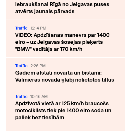
Iebraukšanai Rīgā no Jelgavas puses
atvērts jaunais pārvads
Traffic
12:14 PM
VIDEO: Apdzīšanas manevrs par 1400
eiro – uz Jelgavas šosejas pieķerts
"BMW" vadītājs ar 170 km/h
Traffic
2:26 PM
Gadiem atstāti novārtā un bīstami:
Valmieras novadā glābj nolietotos tiltus
Traffic
10:46 AM
Apdzīvotā vietā ar 125 km/h braucošs
motociklists tiek pie 1400 eiro soda un
paliek bez tiesībām