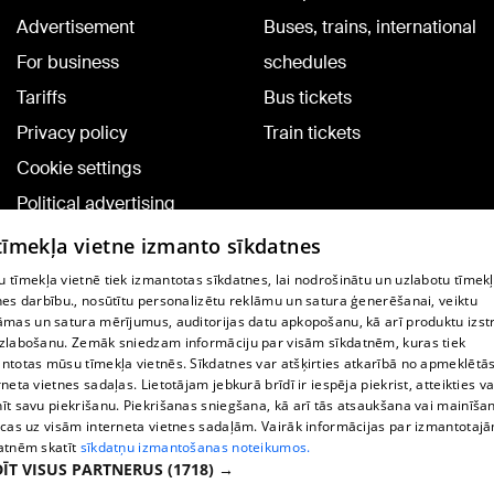
Advertisement
Buses, trains, international
For business
schedules
Tariffs
Bus tickets
Privacy policy
Train tickets
Cookie settings
Political advertising
Cookie policy
 tīmekļa vietne izmanto sīkdatnes
Commenting terms
 tīmekļa vietnē tiek izmantotas sīkdatnes, lai nodrošinātu un uzlabotu tīmek
nes darbību., nosūtītu personalizētu reklāmu un satura ģenerēšanai, veiktu
āmas un satura mērījumus, auditorijas datu apkopošanu, kā arī produktu izst
TV program
zlabošanu. Zemāk sniedzam informāciju par visām sīkdatnēm, kuras tiek
Contract rules
ntotas mūsu tīmekļa vietnēs. Sīkdatnes var atšķirties atkarībā no apmeklētā
rneta vietnes sadaļas. Lietotājam jebkurā brīdī ir iespēja piekrist, atteikties va
360 Ziņu kontakti
īt savu piekrišanu. Piekrišanas sniegšana, kā arī tās atsaukšana vai mainīša
ecas uz visām interneta vietnes sadaļām. Vairāk informācijas par izmantotaj
Helio Media
atnēm skatīt
sīkdatņu izmantošanas noteikumos.
ĪT VISUS PARTNERUS
(1718) →
Vortal assistance service: e-mail -
info@1188.lv