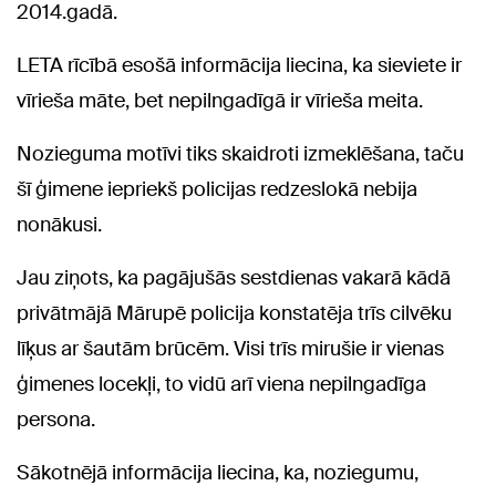
2014.gadā.
LETA rīcībā esošā informācija liecina, ka sieviete ir
vīrieša māte, bet nepilngadīgā ir vīrieša meita.
Nozieguma motīvi tiks skaidroti izmeklēšana, taču
šī ģimene iepriekš policijas redzeslokā nebija
nonākusi.
Jau ziņots, ka pagājušās sestdienas vakarā kādā
privātmājā Mārupē policija konstatēja trīs cilvēku
līķus ar šautām brūcēm. Visi trīs mirušie ir vienas
ģimenes locekļi, to vidū arī viena nepilngadīga
persona.
Sākotnējā informācija liecina, ka, noziegumu,