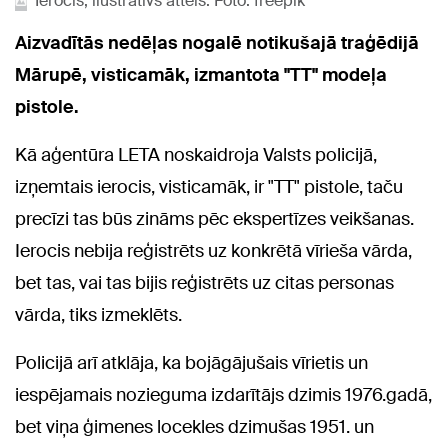
Ierocis, ilustratīvs attēls. Foto: freepik
Aizvadītās nedēļas nogalē notikušajā traģēdijā
Mārupē, visticamāk, izmantota "TT" modeļa
pistole.
Kā aģentūra LETA noskaidroja Valsts policijā,
izņemtais ierocis, visticamāk, ir "TT" pistole, taču
precīzi tas būs zināms pēc ekspertīzes veikšanas.
Ierocis nebija reģistrēts uz konkrētā vīrieša vārda,
bet tas, vai tas bijis reģistrēts uz citas personas
vārda, tiks izmeklēts.
Policijā arī atklāja, ka bojāgājušais vīrietis un
iespējamais nozieguma izdarītājs dzimis 1976.gadā,
bet viņa ģimenes locekles dzimušas 1951. un