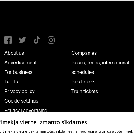
About us
Companies
Advertisement
Buses, trains, international
For business
schedules
Tariffs
Bus tickets
Privacy policy
Train tickets
Cookie settings
Political advertising
Cookie policy
 tīmekļa vietne izmanto sīkdatnes
Commenting terms
 tīmekļa vietnē tiek izmantotas sīkdatnes, lai nodrošinātu un uzlabotu tīmek