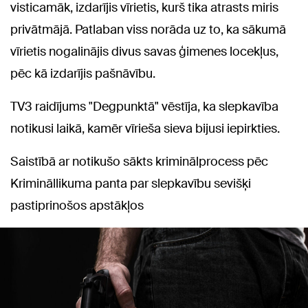
visticamāk, izdarījis vīrietis, kurš tika atrasts miris
privātmājā. Patlaban viss norāda uz to, ka sākumā
vīrietis nogalinājis divus savas ģimenes locekļus,
pēc kā izdarījis pašnāvību.
TV3 raidījums "Degpunktā" vēstīja, ka slepkavība
notikusi laikā, kamēr vīrieša sieva bijusi iepirkties.
Saistībā ar notikušo sākts kriminālprocess pēc
Krimināllikuma panta par slepkavību sevišķi
pastiprinošos apstākļos