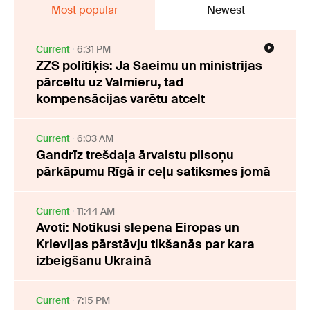
Most popular
Newest
Current
6:31 PM
ZZS politiķis: Ja Saeimu un ministrijas
pārceltu uz Valmieru, tad
kompensācijas varētu atcelt
Current
6:03 AM
Gandrīz trešdaļa ārvalstu pilsoņu
pārkāpumu Rīgā ir ceļu satiksmes jomā
Current
11:44 AM
Avoti: Notikusi slepena Eiropas un
Krievijas pārstāvju tikšanās par kara
izbeigšanu Ukrainā
Current
7:15 PM