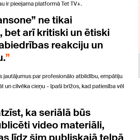
au ir pieejama platformā Tet TV+.
nsone” ne tikai
et arī kritiski un ētiski
abiedrības reakciju un
u.
 jautājumus par profesionālo atbildību, empātiju
 un cilvēka cieņu – īpaši brīžos, kad patiesība vēl
zīst, ka seriālā būs
licēti video materiāli,
kas līdz šim publiskajā telpā