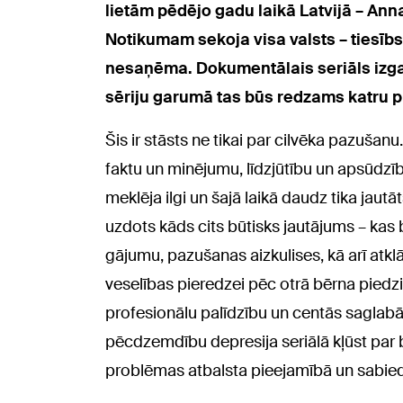
lietām pēdējo gadu laikā Latvijā – A
Notikumam sekoja visa valsts – tiesībsa
nesaņēma. Dokumentālais seriāls izgai
sēriju garumā tas būs redzams katru pi
Šis ir stāsts ne tikai par cilvēka pazušanu
faktu un minējumu, līdzjūtību un apsūdzīb
meklēja ilgi un šajā laikā daudz tika jaut
uzdots kāds cits būtisks jautājums – kas
gājumu, pazušanas aizkulises, kā arī atkl
veselības pieredzei pēc otrā bērna piedz
profesionālu palīdzību un centās saglabāt
pēcdzemdību depresija seriālā kļūst par 
problēmas atbalsta pieejamībā un sabied