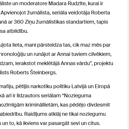
liste un moderatore Madara Rudzīte, kurai ir
 Apvienojot žurnālista, seriāla veidotāja Roberta
nā ar 360 Ziņu žurnālistikas standartiem, tapis
asa atbildību.
guļota lieta, mani pārsteidza tas, cik maz mēs par
 hronoloģiju un runājot ar Annai tuviem cilvēkiem,
redzam, ierakstot meklētājā Annas vārdu”, projektu
ālists Roberts Šteinbergs.
afiju, pētījis narkotiku politiku Latvijā un Eiropā
 kā arī ir līdzautors seriālam “Nozieguma
 nozīmīgām krimināllietām, kas pēdējo divdesmit
sabiedrību. Raidījums atklāj ne tikai noziegumu
un to, kā ikviens var pasargāt sevi un citus.