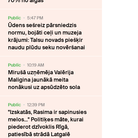
70% no algas
Public
5:47 PM
Ūdens sešreiz pārsniedzis
normu, bojāti ceļi un muzeja
krājumi: Talsu novads piešķir
naudu plūdu seku novēršanai
Public
10:19 AM
Mirušā uzņēmēja Valērija
Maligina jaunākā meita
nonākusi uz apsūdzēto sola
Public
12:39 PM
"Izskatās, Rasima ir sapinusies
melos..." Politiķes māte, kurai
piederot dzīvoklis Rīgā,
patiesībā strādā Latgalē