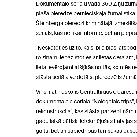
Dokumentālo seriālu vada 360 Ziņu žurnā
plaša pieredze pētnieciskajā žurnālistikā.
Šteinberga pieredzi kriminālajā izmeklēša
seriāls, kas ne tikai informē, bet arī piepr
"Neskatoties uz to, ka šī bija plaši atspo
to zinām. Iepazīstoties ar lietas detaļām,
lieta ievērojami atšķīrās no tās, ko mēs 
stāsta seriāla veidotājs, pieredzējis žurn
Viņš ir atmaskojis Centrāltirgus cigarešu m
dokumentālajā seriālā “Nelegālais trips”,
rekonstrukcija”, kas stāsta par septiņām
gadu laikā būtiski ietekmējušas Latvijas 
gaitu, bet arī sabiedrības tumšākās puses 