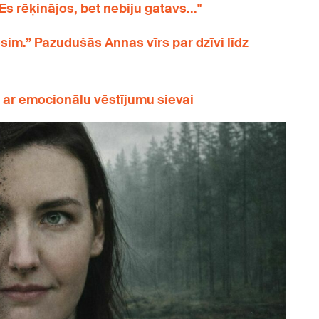
s rēķinājos, bet nebiju gatavs..."
rēsim.” Pazudušās Annas vīrs par dzīvi līdz
ar emocionālu vēstījumu sievai