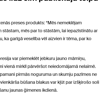
eltenās preses produkts: “Mēs nemeklējam
 stāstam, mēs par to stāstām, lai iepazīstinātu ar
, ka garīgā veselība vēl aizvien ir tēma, par ko
presija var piemeklēt jebkuru jauno māmiņu,
mi vienā mirklī pārvēršot neiedomājamā nelaimē.
gs, pamani pirmās noguruma un skumju pazīmes ne
ai vienkārša būšana blakus var kļūt par izšķirošo soli
šanu jaunas ģimenes ikdienā.