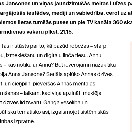
nnas Jansones un viņas jaundzimušās meitas Luīzes 
rgājošās iestādes, mediji un sabiedrība, cerot uz atb
smos lietas tumšās puses un pie TV kanāla 360 skatī
rmdienas vakaru plkst. 21.15.
. Tas ir stāsts par to, kā pazūd robežas – starp
u, izmeklēšanu un digitālu linča tiesu. Annu
āts – kas notika ar Annu? Bet ievērojami mazāk tika
 bija Anna Jansone? Seriāls aplūko Annas dzīves
āti un cieņpilni pievēršas Annas mentālās
imšanas – laikam, kad viņa apzināti meklēja
 dzīves līdzsvaru. Garīgā veselība un
būtisku tematisko asi, izgaismojot sistēmiskās
rības izpratnē.