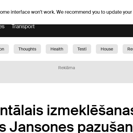
Weather forecast
Horoscopes
avs
 some interface won't work. We recommend you to update your
es
Transport
ion
Thoughts
Health
Testi
House
Re
dren
Car
1188 play
Sport
Business
G
Reklāma
tālais izmeklēšanas
s Jansones pazuša