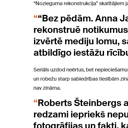
“Nozieguma rekonstrukcija” skatītājiem j
“Bez pēdām. Anna Ja
rekonstruē notikumus, b
izvērtē mediju lomu, s
atbildīgo iestāžu rīcīb
Seriāls uzdod neērtus, bet nepieciešamus
un robežu starp sabiedrības tiesībām zināt
nav zināma.
Roberts Šteinbergs at
redzami iepriekš nepub
fotogrāfijas un fakti, 