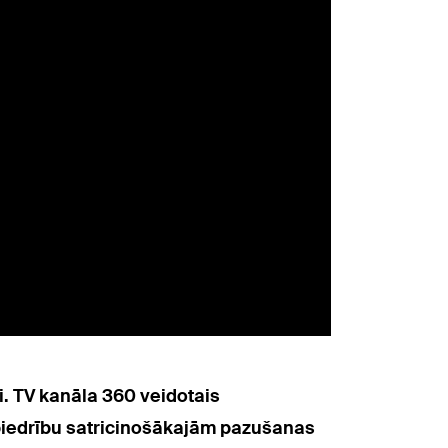
i. TV kanāla 360 veidotais
iedrību satricinošākajām pazušanas