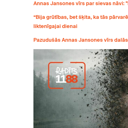
Annas Jansones vīrs par sievas nāvi: "E
“Bija grūtības, bet šķita, ka tās pārva
liktenīgajai dienai
Pazudušās Annas Jansones vīrs dalās 