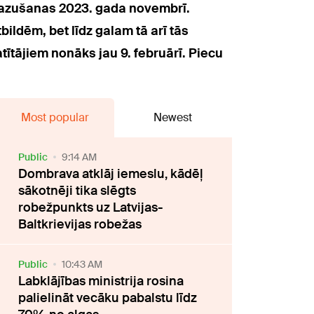
pazušanas 2023. gada novembrī.
ildēm, bet līdz galam tā arī tās
tājiem nonāks jau 9. februārī. Piecu
Most popular
Newest
Public
9:14 AM
Dombrava atklāj iemeslu, kādēļ
sākotnēji tika slēgts
robežpunkts uz Latvijas-
Baltkrievijas robežas
Public
10:43 AM
Labklājības ministrija rosina
palielināt vecāku pabalstu līdz