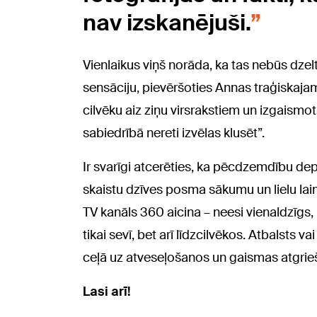
nav izskanējuši.
Vienlaikus viņš norāda, ka tas nebūs dz
sensāciju, pievēršoties Annas traģiskajam
cilvēku aiz ziņu virsrakstiem un izgaismotu
sabiedrībā nereti izvēlas klusēt”.
Ir svarīgi atcerēties, ka pēcdzemdību de
skaistu dzīves posma sākumu un lielu lai
TV kanāls 360 aicina – neesi vienaldzī
tikai sevī, bet arī līdzcilvēkos. Atbalsts v
ceļā uz atveseļošanos un gaismas atgrie
Lasi arī!