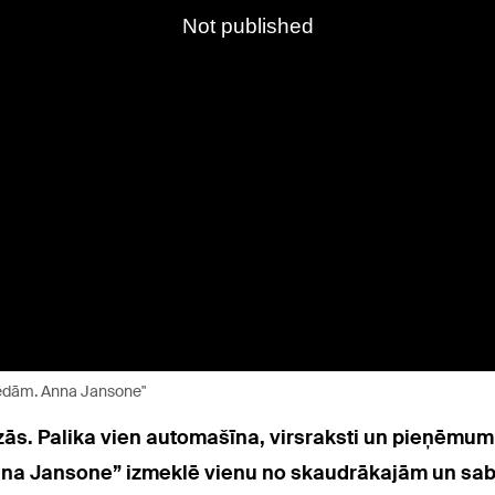
z pēdām. Anna Jansone"
zās. Palika vien automašīna, virsraksti un pieņēmum
nna Jansone” izmeklē vienu no skaudrākajām un sab