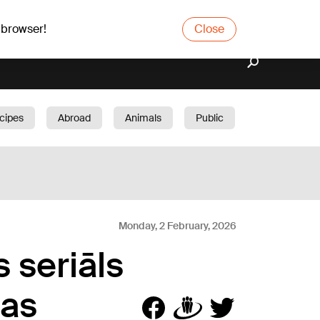
 browser!
Close
cipes
Abroad
Animals
Public
arden
Monday, 2 February, 2026
 seriāls
nas