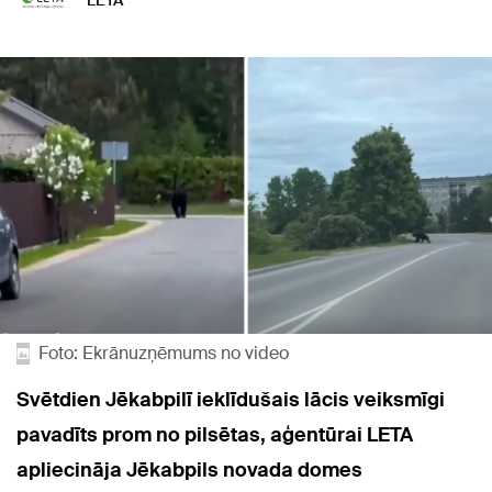
LETA
Foto: Ekrānuzņēmums no video
Svētdien Jēkabpilī ieklīdušais lācis veiksmīgi
pavadīts prom no pilsētas, aģentūrai LETA
apliecināja Jēkabpils novada domes