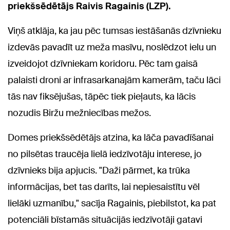
priekšsēdētājs Raivis Ragainis (LZP).
Viņš atklāja, ka jau pēc tumsas iestāšanās dzīvnieku
izdevās pavadīt uz meža masīvu, noslēdzot ielu un
izveidojot dzīvniekam koridoru. Pēc tam gaisā
palaisti droni ar infrasarkanajām kamerām, taču lāci
tās nav fiksējušas, tāpēc tiek pieļauts, ka lācis
nozudis Biržu mežniecības mežos.
Domes priekšsēdētājs atzina, ka lāča pavadīšanai
no pilsētas traucēja lielā iedzīvotāju interese, jo
dzīvnieks bija apjucis. "Daži pārmet, ka trūka
informācijas, bet tas darīts, lai nepiesaistītu vēl
lielāki uzmanību," sacīja Ragainis, piebilstot, ka pat
potenciāli bīstamās situācijās iedzīvotāji gatavi