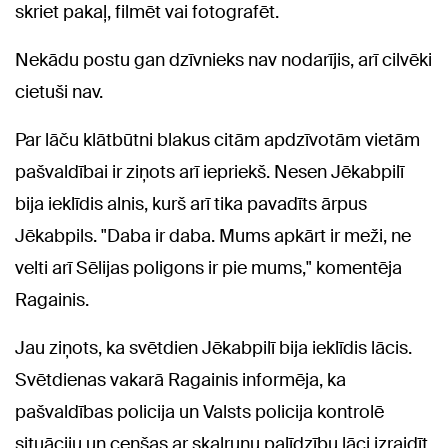
skriet pakaļ, filmēt vai fotografēt.
Nekādu postu gan dzīvnieks nav nodarījis, arī cilvēki
cietuši nav.
Par lāču klātbūtni blakus citām apdzīvotām vietām
pašvaldībai ir ziņots arī iepriekš. Nesen Jēkabpilī
bija ieklīdis alnis, kurš arī tika pavadīts ārpus
Jēkabpils. "Daba ir daba. Mums apkārt ir meži, ne
velti arī Sēlijas poligons ir pie mums," komentēja
Ragainis.
Jau ziņots, ka svētdien Jēkabpilī bija ieklīdis lācis.
Svētdienas vakarā Ragainis informēja, ka
pašvaldības policija un Valsts policija kontrolē
situāciju un cenšas ar skaļruņu palīdzību lāci izraidīt