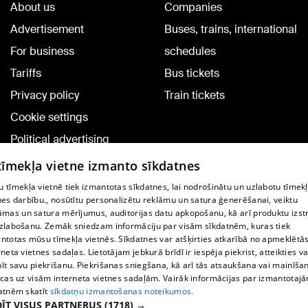
About us
Companies
Advertisement
Buses, trains, international
For business
schedules
Tariffs
Bus tickets
Privacy policy
Train tickets
Cookie settings
Political advertising
Cookie policy
 tīmekļa vietne izmanto sīkdatnes
Commenting terms
 tīmekļa vietnē tiek izmantotas sīkdatnes, lai nodrošinātu un uzlabotu tīmek
nes darbību., nosūtītu personalizētu reklāmu un satura ģenerēšanai, veiktu
āmas un satura mērījumus, auditorijas datu apkopošanu, kā arī produktu izst
TV program
zlabošanu. Zemāk sniedzam informāciju par visām sīkdatnēm, kuras tiek
Contract rules
ntotas mūsu tīmekļa vietnēs. Sīkdatnes var atšķirties atkarībā no apmeklētā
rneta vietnes sadaļas. Lietotājam jebkurā brīdī ir iespēja piekrist, atteikties va
360 Ziņu kontakti
īt savu piekrišanu. Piekrišanas sniegšana, kā arī tās atsaukšana vai mainīša
ecas uz visām interneta vietnes sadaļām. Vairāk informācijas par izmantotaj
Helio Media
atnēm skatīt
sīkdatņu izmantošanas noteikumos.
ĪT VISUS PARTNERUS
(1718) →