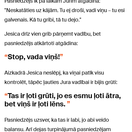
Pasniedzējs ik pa laikam Jurim atgādina:
"Neskatāties uz kājām. Tu ej droši, vadi viņu – tu esi
galvenais. Kā tu gribi, tā tu dejo."
Jesica drīz vien grib pārņemt vadību, bet
pasniedzējs atkārtoti atgādina:
Stop, vada viņš!
Aizkadrā Jesica neslēpj, ka viņai patīk visu
kontrolēt, tāpēc ļauties Jura vadībai ir bijis grūti:
Tas ir ļoti grūti, jo es esmu ļoti ātra,
bet viņš ir ļoti lēns.
Pasniedzējs uzsver, ka tas ir labi, jo abi veido
balansu. Arī dejas turpinājumā pasniedzējam