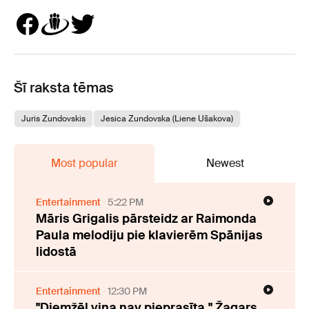
Šī raksta tēmas
Juris Zundovskis
Jesica Zundovska (Liene Ušakova)
Most popular
Newest
Entertainment
5:22 PM
Māris Grigalis pārsteidz ar Raimonda
Paula melodiju pie klavierēm Spānijas
lidostā
Entertainment
12:30 PM
"Diemžēl viņa nav pieprasīta." Žagars