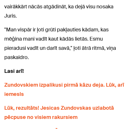
vairākkārt nācās atgādināt, ka dejā visu nosaka
Juris.
"Man vispār ir ļoti grūti pakļauties kādam, kas
mēģina mani vadīt kaut kādās lietās. Esmu
pieradusi vadīt un darīt savā," ļoti ātrā ritmā, viņa
paskaidro.
Lasi arī!
Zundovskiem izpalikusi pirmā kāzu deja. Lūk, arī
iemesls
Lūk, rezultāts! Jesicas Zundovskas uzlabotā
pēcpuse no visiem rakursiem