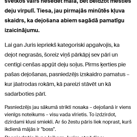
svētkos vairs nesēdēt malā, bet beidzot mesties
deju virpulī. Tiesa, jau pirmajās minūtēs kļuva
skaidrs, ka dejošana abiem sagādā pamatīgu
izaicinājumu.
Lai gan Juris iepriekš kategoriski apgalvojis, ka
dejot negrasās, šoreiz viņš pārkāpj sev pāri un
centīgi cenšas apgūt deju soļus. Pirms ķerties pie
pašas dejošanas, pasniedzējs izskaidro pamatus –
kur jāatrodas rokām, kā pareizi stāvēt un kā
sadarboties pārī.
Pasniedzējs jau sākumā strikti nosaka – dejošanā ir viens
vienīgs noteikums – visu vada vīrietis. To izdzirdot,
dzirdami klusi smiekli. Ar šo žestu pāris liek noprast, kurš
ikdienā mājās ir "boss".