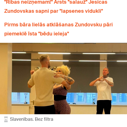
"Ribas neizņemam!" Ārsts "salauž" Jesicas
Zundovskas sapni par "lapsenes vidukli"
Pirms bāra lielās atklāšanas Zundovsku pāri
piemeklē īsta "bēdu ieleja"
Slavenības. Bez filtra