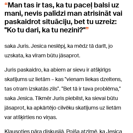
Man tas ir tas, ka tu paceļ balsi uz
mani, nevis palīdzi man atrisināt vai
paskaidrot situāciju, bet tu uzreiz:
"Ko tu dari, ka tu nezini?"
saka Juris. Jesica neslēpj, ka mēdz tā darīt, jo
uzskata, ka vīram būtu jāsaprot.
Juris paskaidro, ka abiem ar sievu ir atšķirīgs
skatījums uz lietām – kas "vienam liekas dzeltens,
tas otram izskatās zils". "Bet tā ir tava problēma,"
saka Jesica. Tikmēr Juris piebilst, ka sievai būtu
jāsaprot, ka apkārtējo cilvēku skatījums uz lietām
var atšķirties no viņas.
Klausoties pāra diskusijā, Poiša atzīmē, ka Jesica