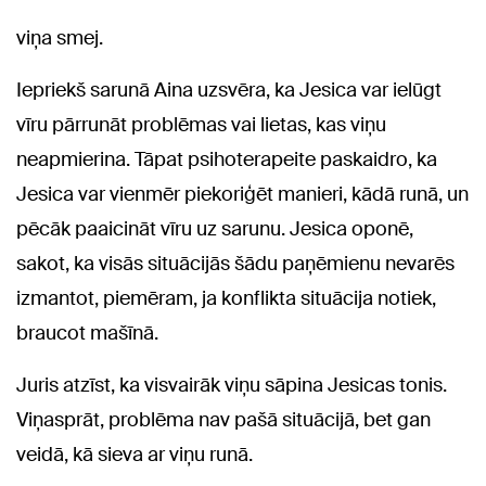
viņa smej.
Iepriekš sarunā Aina uzsvēra, ka Jesica var ielūgt
vīru pārrunāt problēmas vai lietas, kas viņu
neapmierina. Tāpat psihoterapeite paskaidro, ka
Jesica var vienmēr piekoriģēt manieri, kādā runā, un
pēcāk paaicināt vīru uz sarunu. Jesica oponē,
sakot, ka visās situācijās šādu paņēmienu nevarēs
izmantot, piemēram, ja konflikta situācija notiek,
braucot mašīnā.
Juris atzīst, ka visvairāk viņu sāpina Jesicas tonis.
Viņasprāt, problēma nav pašā situācijā, bet gan
veidā, kā sieva ar viņu runā.