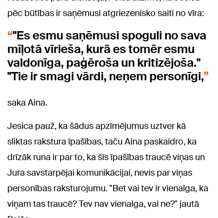
pēc būtības ir saņēmusi atgriezenisko saiti no vīra:
"Es esmu saņēmusi spoguli no sava
mīļotā vīrieša, kurā es tomēr esmu
valdonīga, paģēroša un kritizējoša."
"Tie ir smagi vārdi, neņem personīgi,
saka Aina.
Jesica pauž, ka šādus apzīmējumus uztver kā
sliktas rakstura īpašības, taču Aina paskaidro, ka
drīzāk runa ir par to, ka šīs īpašības traucē viņas un
Jura savstarpējai komunikācijai, nevis par viņas
personības raksturojumu. "Bet vai tev ir vienalga, ka
viņam tas traucē? Tev nav vienalga, vai ne?" jautā