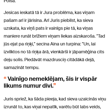
Poiša.
Jesicas ieskatā tā ir Jura problēma, kas viņam
pašam arī ir jārisina. Arī Juris piebilst, ka sieva
uzskata, ka viņš pats ir vainīgs pie tā, ka viņas
maniere runāt brīžiem viņam liekas aizskaroša. "Tad
jūs ejat pa riņķi," secina Aina un turpina: "Un, lai
izvilktos no tā riņķa ārā, vienkārši ir jāpamēģina cits
deju solis. Piedāvāt mazdrusciņ citādākā dejā,
samazināt tempu.
Vainīgo nemeklējam, šis ir vispār
likums numur divi.
Juris spriež, ka šāda pieeja, kad sieva uzaicinās viņu
izrunāt to, kas viņai nepatīk, varētu būt labs veids,