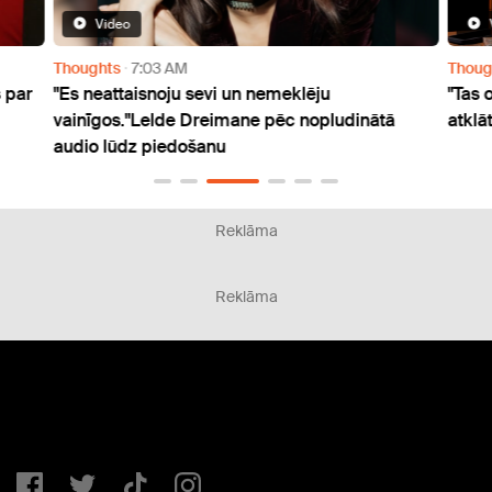
Video
Thoughts
7:03 AM
Thoug
 par
"Es neattaisnoju sevi un nemeklēju
"Tas 
vainīgos."Lelde Dreimane pēc nopludinātā
atklā
audio lūdz piedošanu
Reklāma
Reklāma