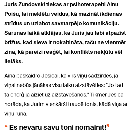
Juris Zundovski tiekas ar psihoterapeiti Ainu
Poišu, lai meklētu veidus, kā mazināt ikdienas
strīdus un uzlabot savstarpējo komunikāciju.
Sarunas laikā atklājas, ka Juris jau labi atpazīst
brīžus, kad sieva ir nokaitināta, taču ne vienmēr
zina, kā pareizi reaģēt, lai konflikts nekļūtu vēl
lielāks.
Aina paskaidro Jesicai, ka vīrs viņu sadzirdēs, ja
viņai nebūs jānākas visu laiku aizstāvēties: "Jo tad
tā enerģija aiziet uz aizstāvēšanos." Tikmēr Jesica
norāda, ka Jurim vienkārši traucē tonis, kādā viņa ar
viņu runā.
Es nevaru savu toni nomainīt!