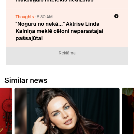
Thoughts
8:30 AM
"Noguru no nekā..." Aktrise Linda
Kalniņa meklē cēloni neparastajai
pašsajūtai
Reklāma
Similar news