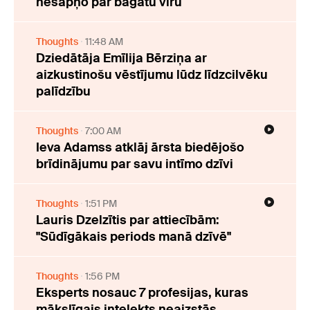
nesapņo par bagātu vīru
Thoughts
11:48 AM
Dziedātāja Emīlija Bērziņa ar
aizkustinošu vēstījumu lūdz līdzcilvēku
palīdzību
Thoughts
7:00 AM
Ieva Adamss atklāj ārsta biedējošo
brīdinājumu par savu intīmo dzīvi
Thoughts
1:51 PM
Lauris Dzelzītis par attiecībām:
"Sūdīgākais periods manā dzīvē"
Thoughts
1:56 PM
Eksperts nosauc 7 profesijas, kuras
mākslīgais intelekts neaizstās