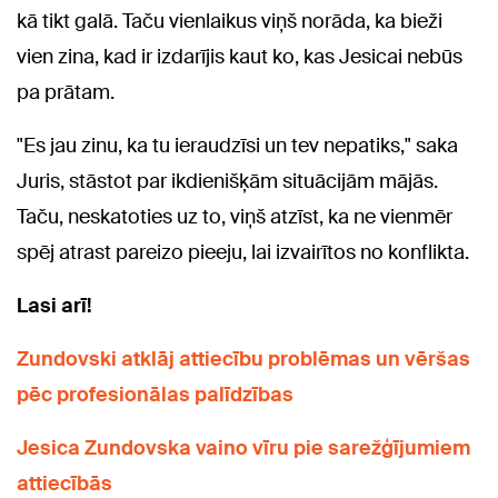
kā tikt galā. Taču vienlaikus viņš norāda, ka bieži
vien zina, kad ir izdarījis kaut ko, kas Jesicai nebūs
pa prātam.
"Es jau zinu, ka tu ieraudzīsi un tev nepatiks," saka
Juris, stāstot par ikdienišķām situācijām mājās.
Taču, neskatoties uz to, viņš atzīst, ka ne vienmēr
spēj atrast pareizo pieeju, lai izvairītos no konflikta.
Lasi arī!
Zundovski atklāj attiecību problēmas un vēršas
pēc profesionālas palīdzības
Jesica Zundovska vaino vīru pie sarežģījumiem
attiecībās