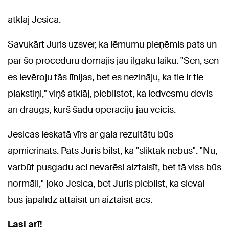
atklāj Jesica.
Savukārt Juris uzsver, ka lēmumu pieņēmis pats un
par šo procedūru domājis jau ilgāku laiku. "Sen, sen
es ievēroju tās līnijas, bet es nezināju, ka tie ir tie
plakstiņi," viņš atklāj, piebilstot, ka iedvesmu devis
arī draugs, kurš šādu operāciju jau veicis.
Jesicas ieskatā vīrs ar gala rezultātu būs
apmierināts. Pats Juris bilst, ka "sliktāk nebūs". "Nu,
varbūt pusgadu aci nevarēsi aiztaisīt, bet tā viss būs
normāli," joko Jesica, bet Juris piebilst, ka sievai
būs jāpalīdz attaisīt un aiztaisīt acs.
Lasi arī!