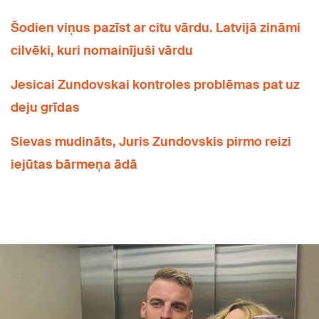
Šodien viņus pazīst ar citu vārdu. Latvijā zināmi
cilvēki, kuri nomainījuši vārdu
Jesicai Zundovskai kontroles problēmas pat uz
deju grīdas
Sievas mudināts, Juris Zundovskis pirmo reizi
iejūtas bārmeņa ādā