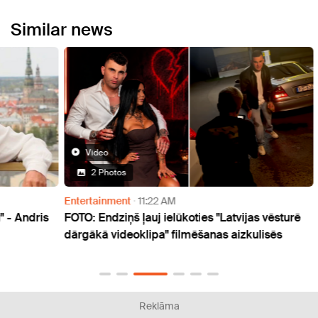
Similar news
Video
2 Photos
Entertainment
11:22 AM
Thoug
dris
FOTO: Endziņš ļauj ielūkoties "Latvijas vēsturē
"Atti
dārgākā videoklipa" filmēšanas aizkulisēs
Kalni
gadu
Reklāma