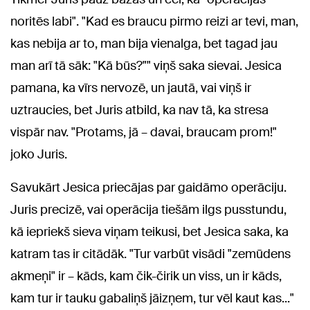
noritēs labi". "Kad es braucu pirmo reizi ar tevi, man,
kas nebija ar to, man bija vienalga, bet tagad jau
man arī tā sāk: "Kā būs?"" viņš saka sievai. Jesica
pamana, ka vīrs nervozē, un jautā, vai viņš ir
uztraucies, bet Juris atbild, ka nav tā, ka stresa
vispār nav. "Protams, jā – davai, braucam prom!"
joko Juris.
Savukārt Jesica priecājas par gaidāmo operāciju.
Juris precizē, vai operācija tiešām ilgs pusstundu,
kā iepriekš sieva viņam teikusi, bet Jesica saka, ka
katram tas ir citādāk. "Tur varbūt visādi "zemūdens
akmeņi" ir – kāds, kam čik-čirik un viss, un ir kāds,
kam tur ir tauku gabaliņš jāizņem, tur vēl kaut kas..."