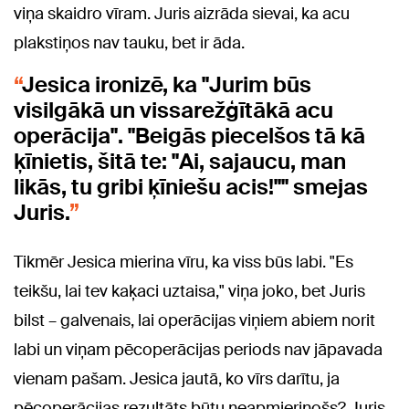
viņa skaidro vīram. Juris aizrāda sievai, ka acu
plakstiņos nav tauku, bet ir āda.
Jesica ironizē, ka "Jurim būs
visilgākā un vissarežģītākā acu
operācija". "Beigās piecelšos tā kā
ķīnietis, šitā te: "Ai, sajaucu, man
likās, tu gribi ķīniešu acis!"" smejas
Juris.
Tikmēr Jesica mierina vīru, ka viss būs labi. "Es
teikšu, lai tev kaķaci uztaisa," viņa joko, bet Juris
bilst – galvenais, lai operācijas viņiem abiem norit
labi un viņam pēcoperācijas periods nav jāpavada
vienam pašam. Jesica jautā, ko vīrs darītu, ja
pēcoperācijas rezultāts būtu neapmierinošs? Juris