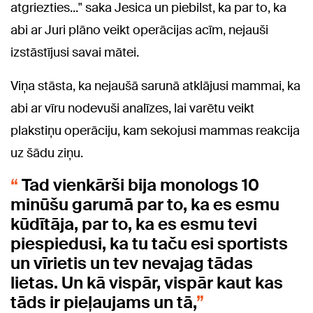
atgriezties..." saka Jesica un piebilst, ka par to, ka
abi ar Juri plāno veikt operācijas acīm, nejauši
izstāstījusi savai mātei.
Viņa stāsta, ka nejaušā sarunā atklājusi mammai, ka
abi ar vīru nodevuši analīzes, lai varētu veikt
plakstiņu operāciju, kam sekojusi mammas reakcija
uz šādu ziņu.
Tad vienkārši bija monologs 10
minūšu garumā par to, ka es esmu
kūdītāja, par to, ka es esmu tevi
piespiedusi, ka tu taču esi sportists
un vīrietis un tev nevajag tādas
lietas. Un kā vispār, vispār kaut kas
tāds ir pieļaujams un tā,