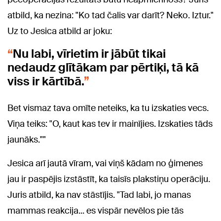
atbild, ka nezina: "Ko tad čalis var darīt? Neko. Iztur."
Uz to Jesica atbild ar joku:
Nu labi, vīrietim ir jābūt tikai
nedaudz glītākam par pērtiķi, tā kā
viss ir kārtībā.
Bet vismaz tava omīte neteiks, ka tu izskaties vecs.
Viņa teiks: "O, kaut kas tev ir mainījies. Izskaties tāds
jaunāks.""
Jesica arī jautā vīram, vai viņš kādam no ģimenes
jau ir paspējis izstāstīt, ka taisīs plakstiņu operāciju.
Juris atbild, ka nav stāstījis. "Tad labi, jo manas
mammas reakcija... es vispār nevēlos pie tās