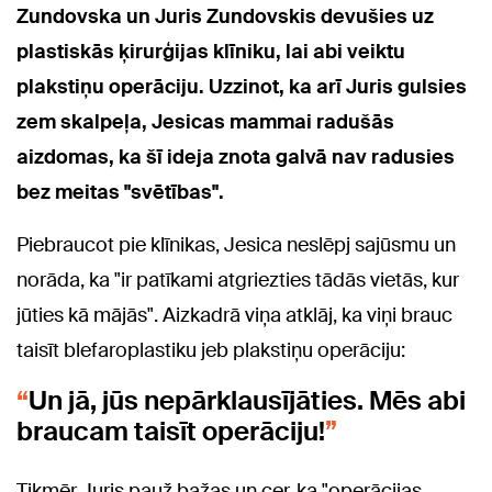
Zundovska un Juris Zundovskis devušies uz
plastiskās ķirurģijas klīniku, lai abi veiktu
plakstiņu operāciju. Uzzinot, ka arī Juris gulsies
zem skalpeļa, Jesicas mammai radušās
aizdomas, ka šī ideja znota galvā nav radusies
bez meitas "svētības".
Piebraucot pie klīnikas, Jesica neslēpj sajūsmu un
norāda, ka "ir patīkami atgriezties tādās vietās, kur
jūties kā mājās". Aizkadrā viņa atklāj, ka viņi brauc
taisīt blefaroplastiku jeb plakstiņu operāciju:
Un jā, jūs nepārklausījāties. Mēs abi
braucam taisīt operāciju!
Tikmēr Juris pauž bažas un cer, ka "operācijas