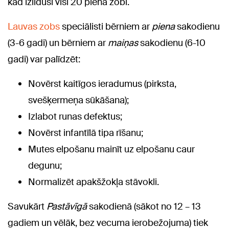
kad izlīduši visi 20 piena zobi.
Lauvas zobs
speciālisti bērniem ar
piena
sakodienu
(3-6 gadi) un bērniem ar
maiņas
sakodienu (6-10
gadi) var palīdzēt:
Novērst kaitīgos ieradumus (pirksta,
svešķermeņa sūkāšana);
Izlabot runas defektus;
Novērst infantīlā tipa rīšanu;
Mutes elpošanu mainīt uz elpošanu caur
degunu;
Normalizēt apakšžokļa stāvokli.
Savukārt
Pastāvīgā
sakodienā (sākot no 12 – 13
gadiem un vēlāk, bez vecuma ierobežojuma) tiek