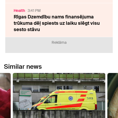
Health
3:41 PM
Rīgas Dzemdību nams finansējuma
trūkuma dēļ spiests uz laiku slēgt visu
sesto stāvu
Reklāma
Similar news