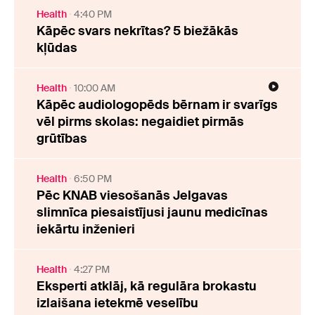
Health
4:40 PM
Kāpēc svars nekrītas? 5 biežākās
kļūdas
Health
10:00 AM
Kāpēc audiologopēds bērnam ir svarīgs
vēl pirms skolas: negaidiet pirmās
grūtības
Health
6:50 PM
Pēc KNAB viesošanās Jelgavas
slimnīca piesaistījusi jaunu medicīnas
iekārtu inženieri
Health
4:27 PM
Eksperti atklāj, kā regulāra brokastu
izlaišana ietekmē veselību