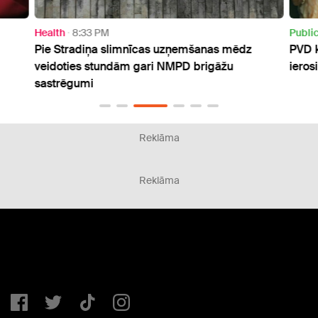
Health
8:33 PM
Publi
Pie Stradiņa slimnīcas uzņemšanas mēdz
PVD k
veidoties stundām gari NMPD brigāžu
ieros
sastrēgumi
Reklāma
Reklāma