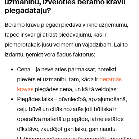
uzmanību, izvēloties beramo kravu
piegādātāju?
Beramo kravu piegādi piedāvā virkne uzņēmumu,
tāpēc ir svarīgi atrast piedāvājumu, kas ir
piemērotākais jūsu vēlmēm un vajadzībām. Lai to
izdarītu, ņemiet vērā šādus faktorus:
Cena – ja nevēlaties pārmaksāt, noteikti
pievērsiet uzmanību tam, kāda ir
beramās
kravas
piegādes cena, un kā tā veidojas;
Piegādes laiks – būvniecībā, apzaļumošanā,
ceļu būvē un citās nozarēs ļoti būtiska ir
operatīva materiālu piegāde, lai neiestātos
dīkstāve, zaudējot gan laiku, gan naudu.