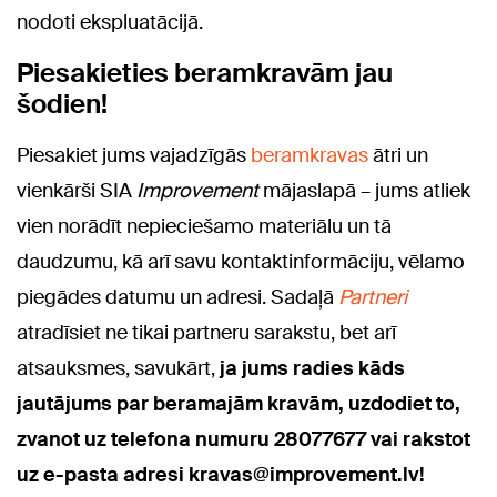
nodoti ekspluatācijā.
Piesakieties beramkravām jau
šodien!
Piesakiet jums vajadzīgās
beramkravas
ātri un
vienkārši SIA
Improvement
mājaslapā – jums atliek
vien norādīt nepieciešamo materiālu un tā
daudzumu, kā arī savu kontaktinformāciju, vēlamo
piegādes datumu un adresi. Sadaļā
Partneri
atradīsiet ne tikai partneru sarakstu, bet arī
atsauksmes, savukārt,
ja jums radies kāds
jautājums par beramajām kravām, uzdodiet to,
zvanot uz telefona numuru 28077677 vai rakstot
uz e-pasta adresi kravas@improvement.lv!