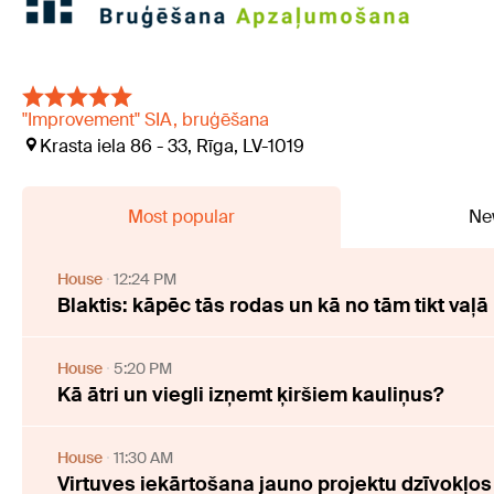
"Improvement" SIA, bruģēšana
Krasta iela 86 - 33, Rīga, LV-1019
Most popular
Ne
House
12:24 PM
Blaktis: kāpēc tās rodas un kā no tām tikt vaļā
House
5:20 PM
Kā ātri un viegli izņemt ķiršiem kauliņus?
House
11:30 AM
Virtuves iekārtošana jauno projektu dzīvokļos