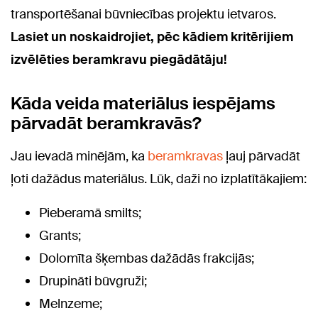
transportēšanai būvniecības projektu ietvaros.
Lasiet un noskaidrojiet, pēc kādiem kritērijiem
izvēlēties beramkravu piegādātāju!
Kāda veida materiālus iespējams
pārvadāt beramkravās?
Jau ievadā minējām, ka
beramkravas
ļauj pārvadāt
ļoti dažādus materiālus. Lūk, daži no izplatītākajiem:
Pieberamā smilts;
Grants;
Dolomīta šķembas dažādās frakcijās;
Drupināti būvgruži;
Melnzeme;