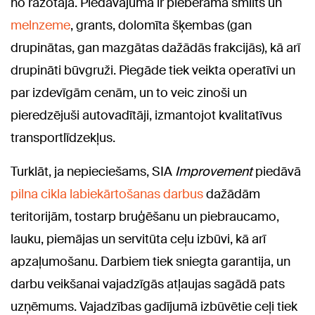
no ražotāja. Piedāvājumā ir pieberamā smilts un
melnzeme
, grants, dolomīta šķembas (gan
drupinātas, gan mazgātas dažādās frakcijās), kā arī
drupināti būvgruži. Piegāde tiek veikta operatīvi un
par izdevīgām cenām, un to veic zinoši un
pieredzējuši autovadītāji, izmantojot kvalitatīvus
transportlīdzekļus.
Turklāt, ja nepieciešams, SIA
Improvement
piedāvā
pilna cikla labiekārtošanas darbus
dažādām
teritorijām, tostarp bruģēšanu un piebraucamo,
lauku, piemājas un servitūta ceļu izbūvi, kā arī
apzaļumošanu. Darbiem tiek sniegta garantija, un
darbu veikšanai vajadzīgās atļaujas sagādā pats
uzņēmums. Vajadzības gadījumā izbūvētie ceļi tiek