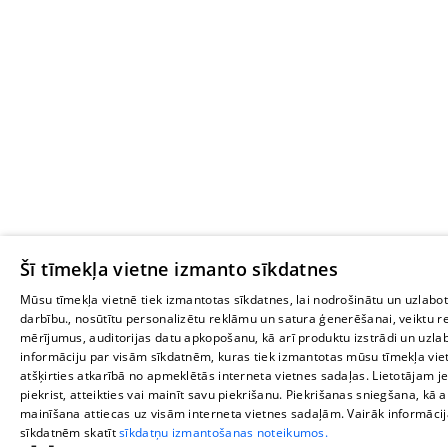
Šī tīmekļa vietne izmanto sīkdatnes
Mūsu tīmekļa vietnē tiek izmantotas sīkdatnes, lai nodrošinātu un uzlabot
darbību., nosūtītu personalizētu reklāmu un satura ģenerēšanai, veiktu 
mērījumus, auditorijas datu apkopošanu, kā arī produktu izstrādi un uz
informāciju par visām sīkdatnēm, kuras tiek izmantotas mūsu tīmekļa vie
atšķirties atkarībā no apmeklētās interneta vietnes sadaļas. Lietotājam je
piekrist, atteikties vai mainīt savu piekrišanu. Piekrišanas sniegšana, kā 
mainīšana attiecas uz visām interneta vietnes sadaļām. Vairāk informāci
sīkdatnēm skatīt
sīkdatņu izmantošanas noteikumos.