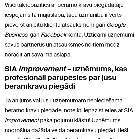
Visērtāk iepazīties ar beramo kravu piegādātāju
iespējams tā mājaslapā, taču uzmanību ir vērts
pievērst arī citu klientu atsauksmēm gan
Google
Business
, gan
Facebook
kontā. Uzticami uzņēmumi
savus partnerus un atsauksmes no tiem mēdz
norādīt arī savā mājaslapā.
SIA
Improvement
– uzņēmums, kas
profesionāli parūpēsies par jūsu
beramkravu piegādi
Ja arī jums vai jūsu uzņēmumam nepieciešama
beramo kravu piegāde, noteikti iepazīstieties ar SIA
Improvement
pakalpojumu klāstu! Uzņēmums
nodrošina dažāda veida beramkravu piegādi tieši