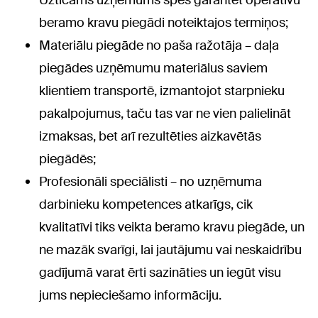
Uzticams uzņēmums spēs garantēt operatīvu
beramo kravu piegādi noteiktajos termiņos;
Materiālu piegāde no paša ražotāja – daļa
piegādes uzņēmumu materiālus saviem
klientiem transportē, izmantojot starpnieku
pakalpojumus, taču tas var ne vien palielināt
izmaksas, bet arī rezultēties aizkavētās
piegādēs;
Profesionāli speciālisti – no uzņēmuma
darbinieku kompetences atkarīgs, cik
kvalitatīvi tiks veikta beramo kravu piegāde, un
ne mazāk svarīgi, lai jautājumu vai neskaidrību
gadījumā varat ērti sazināties un iegūt visu
jums nepieciešamo informāciju.