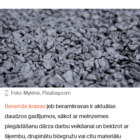
Foto: Myléne, Pixabay.com
Beramās kravas
jeb beramkravas ir aktuālas
daudzos gadījumos, sākot ar melnzemes
piegādāšanu dārza darbu veikšanai un beidzot ar
šķembu, drupinātu būvgružu vai citu materiālu