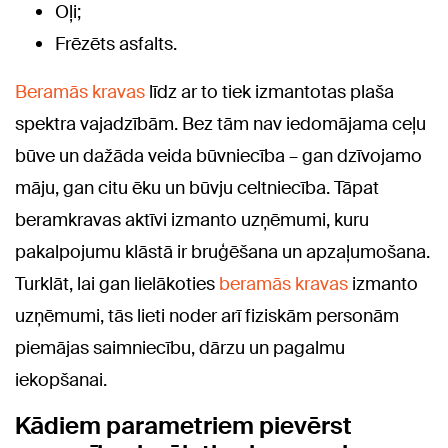
Oļi;
Frēzēts asfalts.
Beramās kravas
līdz ar to tiek izmantotas plaša
spektra vajadzībām. Bez tām nav iedomājama ceļu
būve un dažāda veida būvniecība – gan dzīvojamo
māju, gan citu ēku un būvju celtniecība. Tāpat
beramkravas aktīvi izmanto uzņēmumi, kuru
pakalpojumu klāstā ir bruģēšana un apzaļumošana.
Turklāt, lai gan lielākoties
beramās kravas
izmanto
uzņēmumi, tās lieti noder arī fiziskām personām
piemājas saimniecību, dārzu un pagalmu
iekopšanai.
Kādiem parametriem pievērst