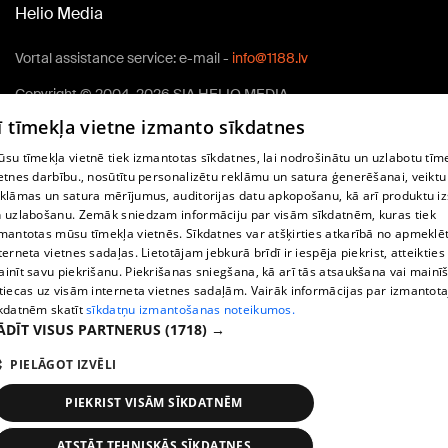
Helio Media
Vortal assistance service: e-mail -
info@1188.lv
Copyright © 2004-2026 SIA HELIO MEDIA.
All rights reserved.
ī tīmekļa vietne izmanto sīkdatnes
su tīmekļa vietnē tiek izmantotas sīkdatnes, lai nodrošinātu un uzlabotu tīm
etnes darbību., nosūtītu personalizētu reklāmu un satura ģenerēšanai, veiktu
klāmas un satura mērījumus, auditorijas datu apkopošanu, kā arī produktu iz
 uzlabošanu. Zemāk sniedzam informāciju par visām sīkdatnēm, kuras tiek
mantotas mūsu tīmekļa vietnēs. Sīkdatnes var atšķirties atkarībā no apmeklē
terneta vietnes sadaļas. Lietotājam jebkurā brīdī ir iespēja piekrist, atteikties
inīt savu piekrišanu. Piekrišanas sniegšana, kā arī tās atsaukšana vai mainī
tiecas uz visām interneta vietnes sadaļām. Vairāk informācijas par izmantot
kdatnēm skatīt
sīkdatņu izmantošanas noteikumos.
ĀDĪT VISUS PARTNERUS
(1718) →
PIELĀGOT IZVĒLI
PIEKRIST VISĀM SĪKDATNĒM
ATSTĀT TEHNISKĀS SĪKDATNES