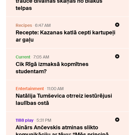
traucē dīvainas skaņas no blakus
telpas
Recipes
6:47 AM
Recepte: Kazanas katlā cepti kartupeļi
ar gaļu
Current
7:05 AM
Cik Rīgā izmaksā kopmītnes
studentam?
Entertainment
11:00 AM
Natālija Tumševica otrreiz iestūrējusi
laulības ostā
1188 play
5:31 PM
Ainārs Ančevskis atminas slikto
komunikāciju ar tēvu: “Mēs principā