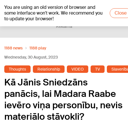
You are using an old version of browser and
+15
°C
some interface won't work. We recommend you
Close
to update your browser!
Reklāma
1188 news
1188 play
Wednesday, 30 August, 2023
Thoughts
Relationship
VIDEO
TV
Slavenīb
Kā Jānis Sniedzāns
panācis, lai Madara Raabe
ievēro viņa personību, nevis
materiālo stāvokli?