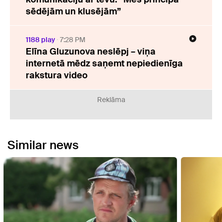
sēdējām un klusējām”
1188 play
7:28 PM
Elīna Gluzunova neslēpj – viņa
internetā mēdz saņemt nepiedienīga
rakstura video
Reklāma
Similar news