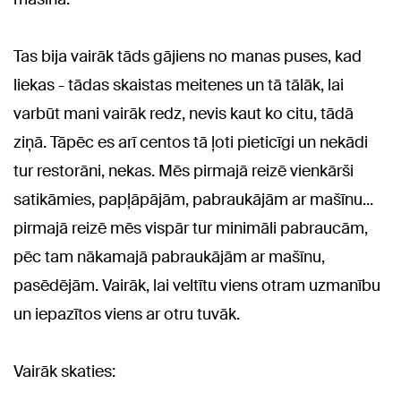
Tas bija vairāk tāds gājiens no manas puses, kad
liekas - tādas skaistas meitenes un tā tālāk, lai
varbūt mani vairāk redz, nevis kaut ko citu, tādā
ziņā. Tāpēc es arī centos tā ļoti pieticīgi un nekādi
tur restorāni, nekas. Mēs pirmajā reizē vienkārši
satikāmies, papļāpājām, pabraukājām ar mašīnu...
pirmajā reizē mēs vispār tur minimāli pabraucām,
pēc tam nākamajā pabraukājām ar mašīnu,
pasēdējām. Vairāk, lai veltītu viens otram uzmanību
un iepazītos viens ar otru tuvāk.
Vairāk skaties: