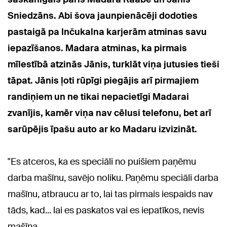
Sniedzāns. Abi šova jaunpienācēji dodoties
pastaigā pa Inčukalna karjerām atminas savu
iepazīšanos. Madara atminas, ka pirmais
mīlestībā atzinās Jānis, turklāt viņa jutusies tieši
tāpat. Jānis ļoti rūpīgi piegājis arī pirmajiem
randiņiem un ne tikai nepacietīgi Madarai
zvanījis, kamēr viņa nav cēlusi telefonu, bet arī
sarūpējis īpašu auto ar ko Madaru izvizināt.
"Es atceros, ka es speciāli no puišiem paņēmu
darba mašīnu, savējo noliku. Paņēmu speciāli darba
mašīnu, atbraucu ar to, lai tas pirmais iespaids nav
tāds, kad... lai es paskatos vai es iepatīkos, nevis
mašīna.