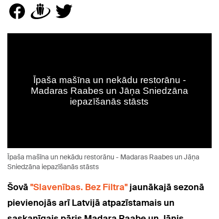
Īpaša mašīna un nekādu restorānu - Madaras Raabes un Jāņa
Sniedzāna iepazīšanās stāsts
Šovā
"Slavenības. Bez Filtra"
jaunākajā sezonā
pievienojās arī Latvijā atpazīstamais un
saskanīgais pāris Madara Raabe un Jānis