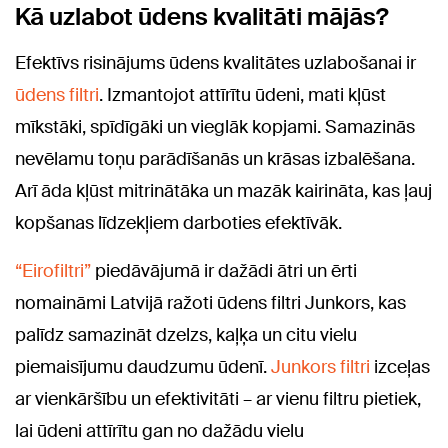
Kā uzlabot ūdens kvalitāti mājās?
Efektīvs risinājums ūdens kvalitātes uzlabošanai ir
ūdens filtri
. Izmantojot attīrītu ūdeni, mati kļūst
mīkstāki, spīdīgāki un vieglāk kopjami. Samazinās
nevēlamu toņu parādīšanās un krāsas izbalēšana.
Arī āda kļūst mitrinātāka un mazāk kairināta, kas ļauj
kopšanas līdzekļiem darboties efektīvāk.
“Eirofiltri”
piedāvājumā ir dažādi ātri un ērti
nomaināmi Latvijā ražoti ūdens filtri Junkors, kas
palīdz samazināt dzelzs, kaļķa un citu vielu
piemaisījumu daudzumu ūdenī.
Junkors filtri
izceļas
ar vienkāršību un efektivitāti – ar vienu filtru pietiek,
lai ūdeni attīrītu gan no dažādu vielu