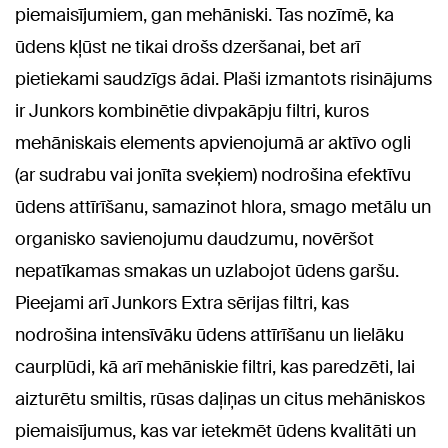
piemaisījumiem, gan mehāniski. Tas nozīmē, ka
ūdens kļūst ne tikai drošs dzeršanai, bet arī
pietiekami saudzīgs ādai. Plaši izmantots risinājums
ir Junkors kombinētie divpakāpju filtri, kuros
mehāniskais elements apvienojumā ar aktīvo ogli
(ar sudrabu vai jonīta sveķiem) nodrošina efektīvu
ūdens attīrīšanu, samazinot hlora, smago metālu un
organisko savienojumu daudzumu, novēršot
nepatīkamas smakas un uzlabojot ūdens garšu.
Pieejami arī Junkors Extra sērijas filtri, kas
nodrošina intensīvāku ūdens attīrīšanu un lielāku
caurplūdi, kā arī mehāniskie filtri, kas paredzēti, lai
aizturētu smiltis, rūsas daļiņas un citus mehāniskos
piemaisījumus, kas var ietekmēt ūdens kvalitāti un