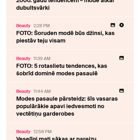
2000. gadu tendencēm – modē atkal
dubultsvārki
Beauty
2:28 PM
FOTO: Šoruden modē būs džinsi, kas
piestāv teju visam
Beauty
11:39 AM
FOTO: 5 rotaslietu tendences, kas
šobrīd dominē modes pasaulē
Beauty
11:44 AM
Modes pasaule pārsteidz: šīs vasaras
populārākie apavi iedvesmoti no
vectētiņu garderobes
Beauty
12:58 PM
Veselīgi mati sākas ar pareizu