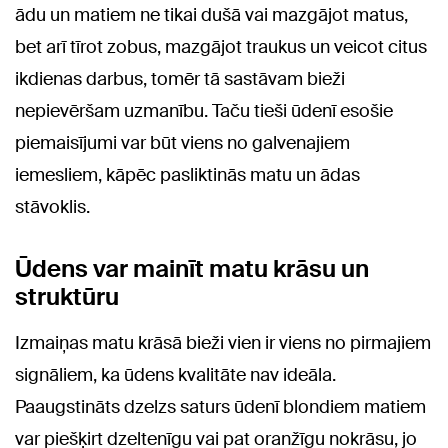
ādu un matiem ne tikai dušā vai mazgājot matus,
bet arī tīrot zobus, mazgājot traukus un veicot citus
ikdienas darbus, tomēr tā sastāvam bieži
nepievēršam uzmanību. Taču tieši ūdenī esošie
piemaisījumi var būt viens no galvenajiem
iemesliem, kāpēc pasliktinās matu un ādas
stāvoklis.
Ūdens var mainīt matu krāsu un
struktūru
Izmaiņas matu krāsā bieži vien ir viens no pirmajiem
signāliem, ka ūdens kvalitāte nav ideāla.
Paaugstināts dzelzs saturs ūdenī blondiem matiem
var piešķirt dzeltenīgu vai pat oranžīgu nokrāsu, jo