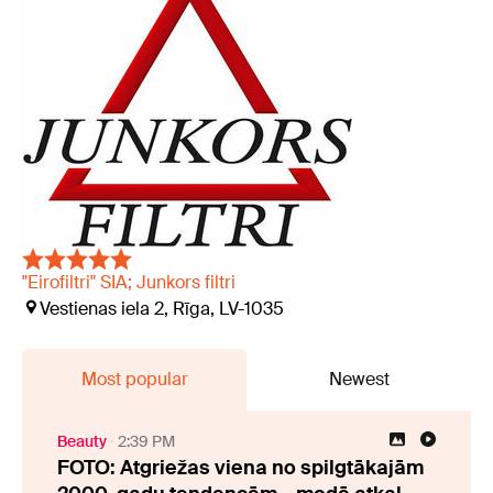
"Eirofiltri" SIA; Junkors filtri
Vestienas iela 2, Rīga, LV-1035
Most popular
Newest
Beauty
2:39 PM
FOTO: Atgriežas viena no spilgtākajām