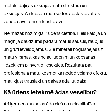
metālu daļiņas uzkrājas matu struktūrā un
oksidējas. Arī krāsoti mati šādos apstākļos ātrāk
zaudē savu toni un kļūst blāvi.
Ne mazāk nozīmīga ir ūdens cietība. Liels kalcija un
magnija daudzums padara matus sausus, raupjus
un grūti ieveidojamus. Šie minerāli nogulsnējas uz
matu virsmas, kas neļauj ūdenim un kopšanas
līdzekļiem pilnvērtīgi iesūkties. Rezultātā pat
profesionāla matu kosmētika nedod vēlamo efektu,
mati kļūst trauslāki un galvas āda jutīgāka.
Kā ūdens ietekmē ādas veselību?
Arī ķermeņa un sejas āda cieš no nekvalitatīva