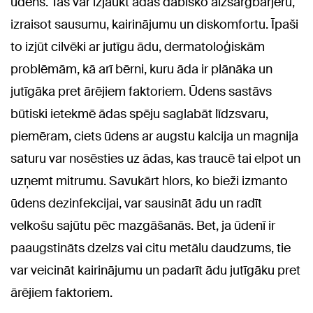
ūdens. Tas var izjaukt ādas dabisko aizsargbarjeru,
izraisot sausumu, kairinājumu un diskomfortu. Īpaši
to izjūt cilvēki ar jutīgu ādu, dermatoloģiskām
problēmām, kā arī bērni, kuru āda ir plānāka un
jutīgāka pret ārējiem faktoriem. Ūdens sastāvs
būtiski ietekmē ādas spēju saglabāt līdzsvaru,
piemēram, ciets ūdens ar augstu kalcija un magnija
saturu var nosēsties uz ādas, kas traucē tai elpot un
uzņemt mitrumu. Savukārt hlors, ko bieži izmanto
ūdens dezinfekcijai, var sausināt ādu un radīt
velkošu sajūtu pēc mazgāšanās. Bet, ja ūdenī ir
paaugstināts dzelzs vai citu metālu daudzums, tie
var veicināt kairinājumu un padarīt ādu jutīgāku pret
ārējiem faktoriem.