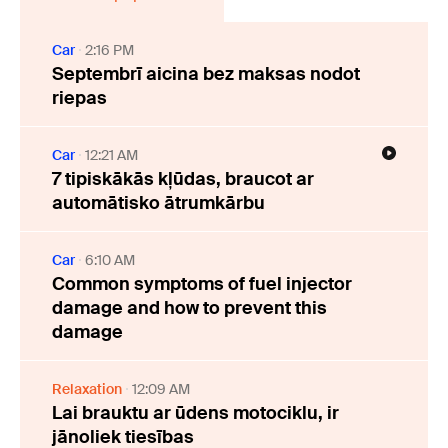
Car
2:16 PM
Septembrī aicina bez maksas nodot
riepas
Car
12:21 AM
7 tipiskākās kļūdas, braucot ar
automātisko ātrumkārbu
Car
6:10 AM
Common symptoms of fuel injector
damage and how to prevent this
damage
Relaxation
12:09 AM
Lai brauktu ar ūdens motociklu, ir
jānoliek tiesības