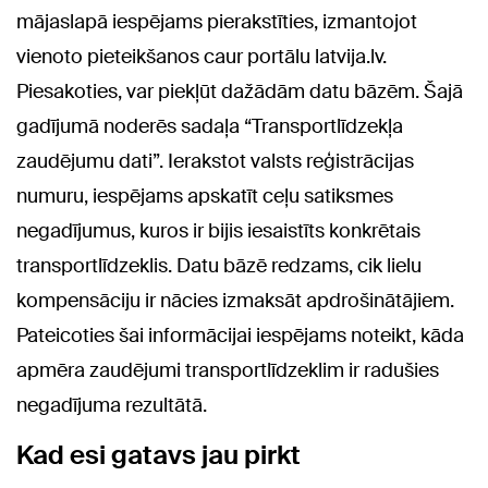
mājaslapā iespējams pierakstīties, izmantojot
vienoto pieteikšanos caur portālu latvija.lv.
Piesakoties, var piekļūt dažādām datu bāzēm. Šajā
gadījumā noderēs sadaļa “Transportlīdzekļa
zaudējumu dati”. Ierakstot valsts reģistrācijas
numuru, iespējams apskatīt ceļu satiksmes
negadījumus, kuros ir bijis iesaistīts konkrētais
transportlīdzeklis. Datu bāzē redzams, cik lielu
kompensāciju ir nācies izmaksāt apdrošinātājiem.
Pateicoties šai informācijai iespējams noteikt, kāda
apmēra zaudējumi transportlīdzeklim ir radušies
negadījuma rezultātā.
Kad esi gatavs jau pirkt