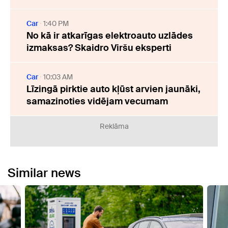
Car
1:40 PM
No kā ir atkarīgas elektroauto uzlādes
izmaksas? Skaidro Viršu eksperti
Car
10:03 AM
Līzingā pirktie auto kļūst arvien jaunāki,
samazinoties vidējam vecumam
Reklāma
Similar news