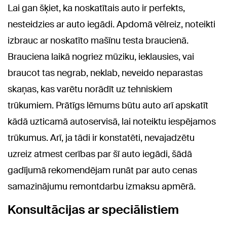
Lai gan šķiet, ka noskatītais auto ir perfekts,
nesteidzies ar auto iegādi. Apdomā vēlreiz, noteikti
izbrauc ar noskatīto mašīnu testa braucienā.
Brauciena laikā nogriez mūziku, ieklausies, vai
braucot tas negrab, neklab, neveido neparastas
skaņas, kas varētu norādīt uz tehniskiem
trūkumiem. Prātīgs lēmums būtu auto arī apskatīt
kādā uzticamā autoservisā, lai noteiktu iespējamos
trūkumus. Arī, ja tādi ir konstatēti, nevajadzētu
uzreiz atmest cerības par šī auto iegādi, šādā
gadījumā rekomendējam runāt par auto cenas
samazinājumu remontdarbu izmaksu apmērā.
Konsultācijas ar speciālistiem