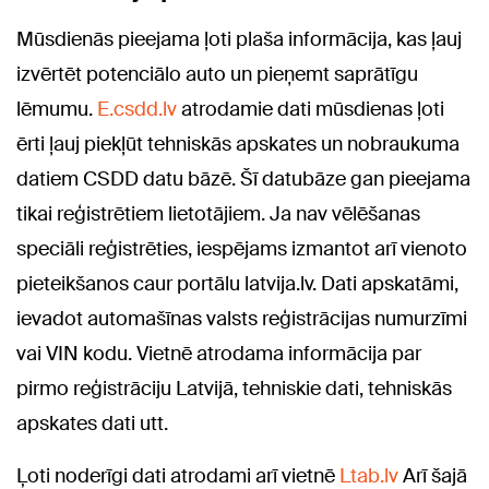
Mūsdienās pieejama ļoti plaša informācija, kas ļauj
izvērtēt potenciālo auto un pieņemt saprātīgu
lēmumu.
E.csdd.lv
atrodamie dati mūsdienas ļoti
ērti ļauj piekļūt tehniskās apskates un nobraukuma
datiem CSDD datu bāzē. Šī datubāze gan pieejama
tikai reģistrētiem lietotājiem. Ja nav vēlēšanas
speciāli reģistrēties, iespējams izmantot arī vienoto
pieteikšanos caur portālu latvija.lv. Dati apskatāmi,
ievadot automašīnas valsts reģistrācijas numurzīmi
vai VIN kodu. Vietnē atrodama informācija par
pirmo reģistrāciju Latvijā, tehniskie dati, tehniskās
apskates dati utt.
Ļoti noderīgi dati atrodami arī vietnē
Ltab.lv
Arī šajā