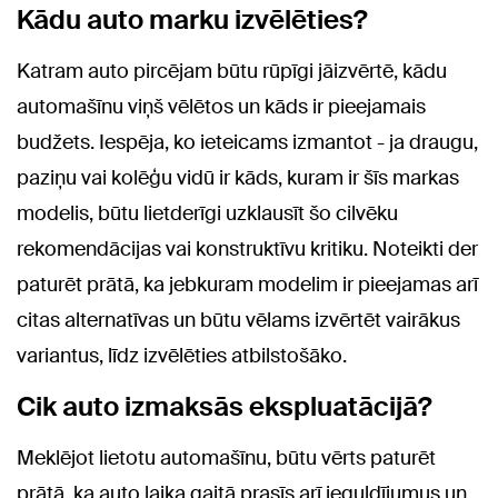
Kādu auto marku izvēlēties?
Katram auto pircējam būtu rūpīgi jāizvērtē, kādu
automašīnu viņš vēlētos un kāds ir pieejamais
budžets. Iespēja, ko ieteicams izmantot - ja draugu,
paziņu vai kolēģu vidū ir kāds, kuram ir šīs markas
modelis, būtu lietderīgi uzklausīt šo cilvēku
rekomendācijas vai konstruktīvu kritiku. Noteikti der
paturēt prātā, ka jebkuram modelim ir pieejamas arī
citas alternatīvas un būtu vēlams izvērtēt vairākus
variantus, līdz izvēlēties atbilstošāko.
Cik auto izmaksās ekspluatācijā?
Meklējot lietotu automašīnu, būtu vērts paturēt
prātā, ka auto laika gaitā prasīs arī ieguldījumus un