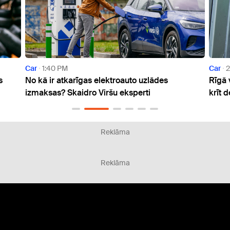
Car
2:21 PM
Car
1
Rīgā vienīgajā no Baltijas valstu galvaspilsētām
Līzin
krīt degvielas cenas
sama
Reklāma
Reklāma