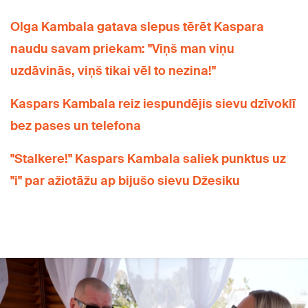
Olga Kambala gatava slepus tērēt Kaspara
naudu savam priekam: "Viņš man viņu
uzdāvinās, viņš tikai vēl to nezina!"
Kaspars Kambala reiz iespundējis sievu dzīvoklī
bez pases un telefona
"Stalkere!" Kaspars Kambala saliek punktus uz
"i" par ažiotāžu ap bijušo sievu Džesiku