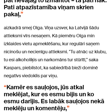
pat nevajag to izmantot – tā pati nāk.
Pati atpazīstamība viņam skrien
pakaļ,
aizkadrā smej Olga. Viņa uzsver, ka Latvijā šādu
attieksmi vīrs nesaņem. Kā piemēru Olga min
izklaides vietu apmeklēšanu, kur regulāri saņem
nicinošu un necienīgu attieksmi. "Tu atnāc uz klubu,
tu esi alkoholiķis un narkomāns tur stūrītī," saka
Kaspars, piebilstot, ka sabiedrībā bieži dominē
negatīvs viedoklis par viņu.
Kamēr es sauļojos, jūs atkal
meklējat, kur es esmu bijis un ko
esmu darījis. Es labāk sauļojos nekā
meklēju un komentēju,