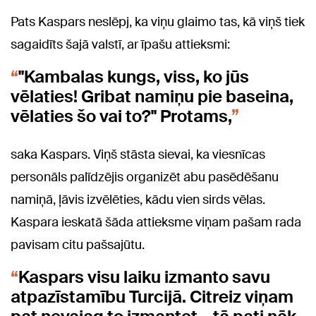
Pats Kaspars neslēpj, ka viņu glaimo tas, kā viņš tiek
sagaidīts šajā valstī, ar īpašu attieksmi:
"Kambalas kungs, viss, ko jūs
vēlaties! Gribat namiņu pie baseina,
vēlaties šo vai to?" Protams,
saka Kaspars. Viņš stāsta sievai, ka viesnīcas
personāls palīdzējis organizēt abu pasēdēšanu
namiņā, ļāvis izvēlēties, kādu vien sirds vēlas.
Kaspara ieskatā šāda attieksme viņam pašam rada
pavisam citu pašsajūtu.
Kaspars visu laiku izmanto savu
atpazīstamību Turcijā. Citreiz viņam