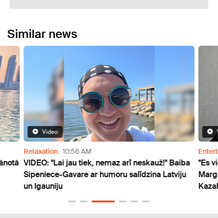
Similar news
Video
Relaxation
10:56 AM
Enter
lānotā
VIDEO: "Lai jau tiek, nemaz arī neskauž!" Baiba
"Es v
Sipeniece-Gavare ar humoru salīdzina Latviju
Marga
un Igauniju
Kaza