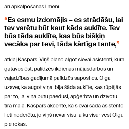
arī apkalpošanas līmenī.
Es esmu izdomājis – es strādāšu, lai
tev varētu būt kaut kāda auklīte. Tev
būs tāda auklīte, kas būs bišķiņ
vecāka par tevi, tāda kārtīga tante,
atklāj Kaspars. Viņš plāno algot sievai asistenti, kura
gatavos ēst, palīdzēs ikdienas mājasdarbos un
vajadzības gadījumā palīdzēs saposties. Olga
uzsver, ka augot viņai bija šāda auklīte, kas rūpējās
par to, lai viņa būtu paēdusi, apģērbta un dzīvotu
tīrā mājā. Kaspars akcentē, ka sievai šāda asistente
lieti noderētu, jo viņš nevar visu laiku visur vest Olgu
pie rokas.