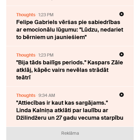
Thoughts
1:23 PM
Felipe Gabriels vēršas pie sabiedrības
ar emocionālu lūgumu: "Lūdzu, nedariet
to bērniem un jauniešiem"
Thoughts
1:23 PM
"Bija tāds bailīgs periods." Kaspars Zāle
atklāj, kāpēc vairs nevēlas strādāt
teātrī
Thoughts
9:34 AM
"Attiecības ir kaut kas sargājams."
Linda Kalniņa atklāti par laulību ar
Džilindžeru un 27 gadu vecuma starpību
Reklāma