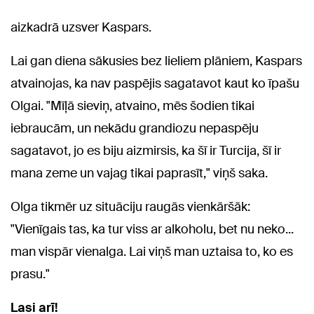
aizkadrā uzsver Kaspars.
Lai gan diena sākusies bez lieliem plāniem, Kaspars
atvainojas, ka nav paspējis sagatavot kaut ko īpašu
Olgai. "Mīļā sieviņ, atvaino, mēs šodien tikai
iebraucām, un nekādu grandiozu nepaspēju
sagatavot, jo es biju aizmirsis, ka šī ir Turcija, šī ir
mana zeme un vajag tikai paprasīt," viņš saka.
Olga tikmēr uz situāciju raugās vienkāršāk:
"Vienīgais tas, ka tur viss ar alkoholu, bet nu neko...
man vispār vienalga. Lai viņš man uztaisa to, ko es
prasu."
Lasi arī!