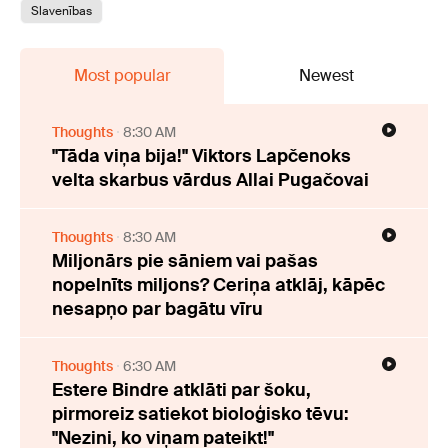
Slavenības
Most popular
Newest
Thoughts
8:30 AM
"Tāda viņa bija!" Viktors Lapčenoks
velta skarbus vārdus Allai Pugačovai
Thoughts
8:30 AM
Miljonārs pie sāniem vai pašas
nopelnīts miljons? Ceriņa atklāj, kāpēc
nesapņo par bagātu vīru
Thoughts
6:30 AM
Estere Bindre atklāti par šoku,
pirmoreiz satiekot bioloģisko tēvu:
"Nezini, ko viņam pateikt!"