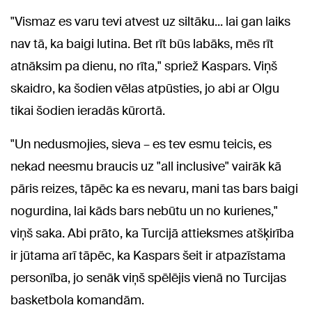
"Vismaz es varu tevi atvest uz siltāku... lai gan laiks
nav tā, ka baigi lutina. Bet rīt būs labāks, mēs rīt
atnāksim pa dienu, no rīta," spriež Kaspars. Viņš
skaidro, ka šodien vēlas atpūsties, jo abi ar Olgu
tikai šodien ieradās kūrortā.
"Un nedusmojies, sieva – es tev esmu teicis, es
nekad neesmu braucis uz "all inclusive" vairāk kā
pāris reizes, tāpēc ka es nevaru, mani tas bars baigi
nogurdina, lai kāds bars nebūtu un no kurienes,"
viņš saka. Abi prāto, ka Turcijā attieksmes atšķirība
ir jūtama arī tāpēc, ka Kaspars šeit ir atpazīstama
personība, jo senāk viņš spēlējis vienā no Turcijas
basketbola komandām.