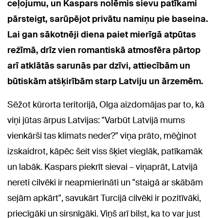
ceļojumu, un Kaspars nolēmis sievu patīkami
pārsteigt, sarūpējot privātu namiņu pie baseina.
Lai gan sākotnēji diena paiet mierīgā atpūtas
režīmā, drīz vien romantiskā atmosfēra pārtop
arī atklātās sarunās par dzīvi, attiecībām un
būtiskām atšķirībām starp Latviju un ārzemēm.
Sēžot kūrorta teritorijā, Olga aizdomājas par to, kā
viņi jūtas ārpus Latvijas: "Varbūt Latvijā mums
vienkārši tas klimats neder?" viņa prāto, mēģinot
izskaidrot, kāpēc šeit viss šķiet vieglāk, patīkamāk
un labāk. Kaspars piekrīt sievai – viņaprāt, Latvijā
nereti cilvēki ir neapmierināti un "staigā ar skābām
sejām apkārt", savukārt Turcijā cilvēki ir pozitīvāki,
priecīgāki un sirsnīgāki. Viņš arī bilst, ka to var just