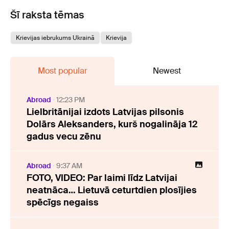
Šī raksta tēmas
Krievijas iebrukums Ukrainā
Krievija
Most popular
Newest
Abroad
12:23 PM
Lielbritānijai izdots Latvijas pilsonis
Dolārs Aleksanders, kurš nogalināja 12
gadus vecu zēnu
Abroad
9:37 AM
FOTO, VIDEO: Par laimi līdz Latvijai
neatnāca… Lietuvā ceturtdien plosījies
spēcīgs negaiss