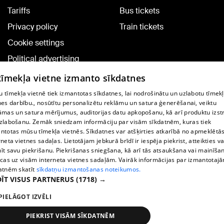
Tariffs
Bus tickets
Privacy policy
Train tickets
Cookie settings
Political advertising
Cookie policy
 tīmekļa vietne izmanto sīkdatnes
Commenting terms
 tīmekļa vietnē tiek izmantotas sīkdatnes, lai nodrošinātu un uzlabotu tīmek
nes darbību., nosūtītu personalizētu reklāmu un satura ģenerēšanai, veiktu
āmas un satura mērījumus, auditorijas datu apkopošanu, kā arī produktu izst
TV program
zlabošanu. Zemāk sniedzam informāciju par visām sīkdatnēm, kuras tiek
Contract rules
ntotas mūsu tīmekļa vietnēs. Sīkdatnes var atšķirties atkarībā no apmeklētā
rneta vietnes sadaļas. Lietotājam jebkurā brīdī ir iespēja piekrist, atteikties va
360 Ziņu kontakti
īt savu piekrišanu. Piekrišanas sniegšana, kā arī tās atsaukšana vai mainīša
ecas uz visām interneta vietnes sadaļām. Vairāk informācijas par izmantotaj
Helio Media
atnēm skatīt
sīkdatņu izmantošanas noteikumos.
ĪT VISUS PARTNERUS
(1718) →
Vortal assistance service: e-mail -
info@1188.lv
PIELĀGOT IZVĒLI
Copyright © 2004-2026 SIA HELIO MEDIA.
All rights reserved.
PIEKRIST VISĀM SĪKDATNĒM