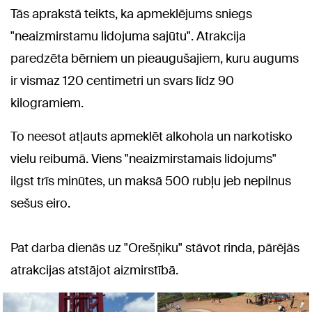
Tās aprakstā teikts, ka apmeklējums sniegs
"neaizmirstamu lidojuma sajūtu". Atrakcija
paredzēta bērniem un pieaugušajiem, kuru augums
ir vismaz 120 centimetri un svars līdz 90
kilogramiem.
To neesot atļauts apmeklēt alkohola un narkotisko
vielu reibumā. Viens "neaizmirstamais lidojums"
ilgst trīs minūtes, un maksā 500 rubļu jeb nepilnus
sešus eiro.
Pat darba dienās uz "Orešņiku" stāvot rinda, pārējās
atrakcijas atstājot aizmirstībā.