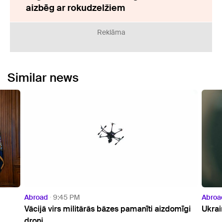
aizbēg ar rokudzelžiem
Reklāma
Similar news
Abroad
8:23 PM
Abr
domīgi
Ukrainas prezidents ieradies vizītē Serbijā
ASV
bal