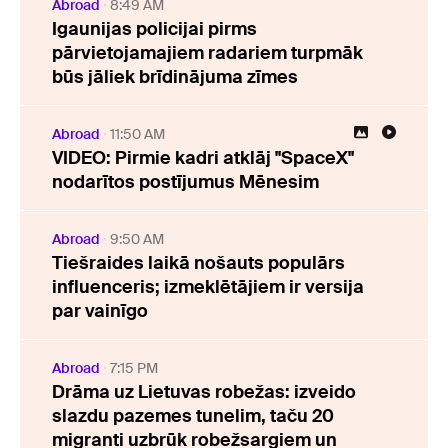
Abroad
8:49 AM
Igaunijas policijai pirms
pārvietojamajiem radariem turpmāk
būs jāliek brīdinājuma zīmes
Abroad
11:50 AM
VIDEO: Pirmie kadri atklāj "SpaceX"
nodarītos postījumus Mēnesim
Abroad
9:50 AM
Tiešraides laikā nošauts populārs
influenceris; izmeklētājiem ir versija
par vainīgo
Abroad
7:15 PM
Drāma uz Lietuvas robežas: izveido
slazdu pazemes tunelim, taču 20
migranti uzbrūk robežsargiem un