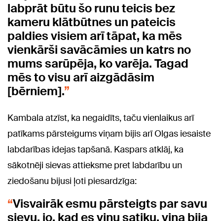
labprāt būtu šo runu teicis bez
kameru klātbūtnes un pateicis
paldies visiem arī tāpat, ka mēs
vienkārši savācāmies un katrs no
mums sarūpēja, ko varēja. Tagad
mēs to visu arī aizgādāsim
[bērniem].
Kambala atzīst, ka negaidīts, taču vienlaikus arī
patīkams pārsteigums viņam bijis arī Olgas iesaiste
labdarības idejas tapšanā. Kaspars atklāj, ka
sākotnēji sievas attieksme pret labdarību un
ziedošanu bijusi ļoti piesardzīga:
Visvairāk esmu pārsteigts par savu
sievu, jo, kad es viņu satiku, viņa bija