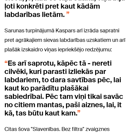
ļoti konkrēti pret kaut kādām
labdarības lietām.
Sarunas turpinājumā Kaspars arī izrāda sapratni
pret agrākajiem sievas labdarības uzskatiem un arī
plašāk izskaidro viņas iepriekšējo redzējumu:
Es arī saprotu, kāpēc tā - nereti
cilvēki, kuri parasti izliekās par
labdariem, to dara savtības pēc, lai
kaut ko parādītu plašākai
sabiedrībai. Pēc tam viņi tikai savāc
no citiem mantas, paši aiznes, lai, it
kā, tas būtu kaut kam.
Citas šova "Slavenības. Bez filtra" zvaigznes