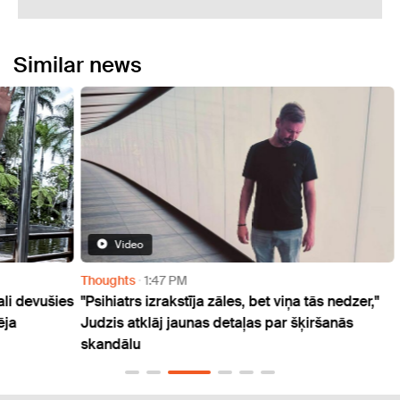
Similar news
Video
Thoughts
1:47 PM
Enter
vušies
"Psihiatrs izrakstīja zāles, bet viņa tās nedzer,"
Popzv
Judzis atklāj jaunas detaļas par šķiršanās
ģime
skandālu