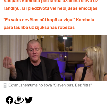
Kaspars Kambala pēc strīda uzaicina sievu uz
randiņu, lai piedzīvotu vēl nebijušas emocijas
"Es vairs nevēlos būt kopā ar viņu!" Kambalu
pāra laulība uz izjukšanas robežas
Ekrānuzņēmums no šova "Slavenības. Bez filtra"