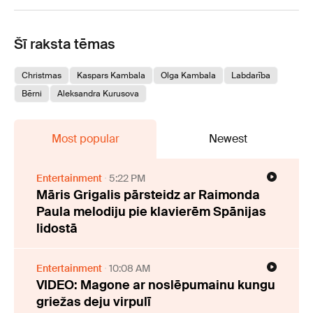
Šī raksta tēmas
Christmas
Kaspars Kambala
Olga Kambala
Labdarība
Bērni
Aleksandra Kurusova
Most popular
Newest
Entertainment
5:22 PM
Māris Grigalis pārsteidz ar Raimonda
Paula melodiju pie klavierēm Spānijas
lidostā
Entertainment
10:08 AM
VIDEO: Magone ar noslēpumainu kungu
griežas deju virpulī