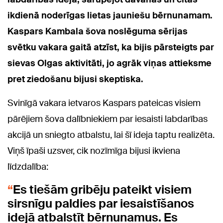
ikdienā noderīgas lietas jauniešu bērnunamam.
Kaspars Kambala šova noslēguma sērijas
svētku vakara gaitā atzīst, ka bijis pārsteigts par
sievas Olgas aktivitāti, jo agrāk viņas attieksme
pret ziedošanu bijusi skeptiska.
Svinīgā vakara ietvaros Kaspars pateicas visiem
pārējiem šova dalībniekiem par iesaisti labdarības
akcijā un sniegto atbalstu, lai šī ideja taptu realizēta.
Viņš īpaši uzsver, cik nozīmīga bijusi ikviena
līdzdalība:
Es tiešām gribēju pateikt visiem
sirsnīgu paldies par iesaistīšanos
idejā atbalstīt bērnunamus. Es