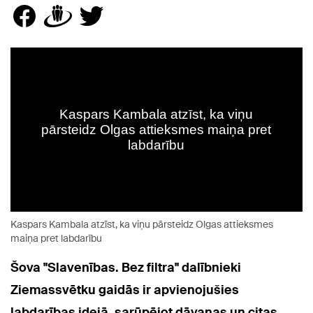
Kaspars Kambala atzīst, ka viņu pārsteidz Olgas attieksmes
maiņa pret labdarību
Šova "Slavenības. Bez filtra" dalībnieki
Ziemassvētku gaidās ir apvienojušies
labdarības idejā, sarūpējot dāvanas un citas