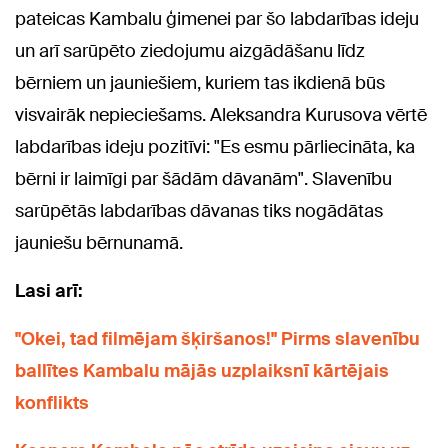
pateicas Kambalu ģimenei par šo labdarības ideju
un arī sarūpēto ziedojumu aizgādāšanu līdz
bērniem un jauniešiem, kuriem tas ikdienā būs
visvairāk nepieciešams. Aleksandra Kurusova vērtē
labdarības ideju pozitīvi: "Es esmu pārliecināta, ka
bērni ir laimīgi par šādām dāvanām". Slavenību
sarūpētās labdarības dāvanas tiks nogādātas
jauniešu bērnunamā.
Lasi arī:
"Okei, tad filmējam šķiršanos!" Pirms slavenību
ballītes Kambalu mājās uzplaiksnī kārtējais
konflikts