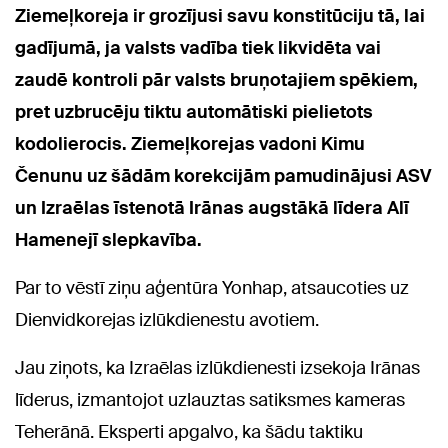
Ziemeļkoreja ir grozījusi savu konstitūciju tā, lai
gadījumā, ja valsts vadība tiek likvidēta vai
zaudē kontroli pār valsts bruņotajiem spēkiem,
pret uzbrucēju tiktu automātiski pielietots
kodolierocis. Ziemeļkorejas vadoni Kimu
Čenunu uz šādām korekcijām pamudinājusi ASV
un Izraēlas īstenotā Irānas augstākā līdera Alī
Hamenejī slepkavība.
Par to vēstī ziņu aģentūra Yonhap, atsaucoties uz
Dienvidkorejas izlūkdienestu avotiem.
Jau ziņots, ka Izraēlas izlūkdienesti izsekoja Irānas
līderus, izmantojot uzlauztas satiksmes kameras
Teherānā. Eksperti apgalvo, ka šādu taktiku