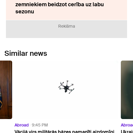
zemniekiem beidzot cerība uz labu
sezonu
Reklāma
Similar news
Abroad
8:23 PM
ās bāzes pamanīti aizdomīgi
Ukrainas prezidents ieradies viz