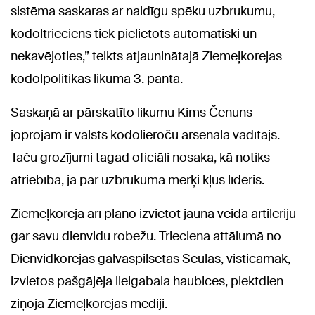
sistēma saskaras ar naidīgu spēku uzbrukumu,
kodoltrieciens tiek pielietots automātiski un
nekavējoties,” teikts atjauninātajā Ziemeļkorejas
kodolpolitikas likuma 3. pantā.
Saskaņā ar pārskatīto likumu Kims Čenuns
joprojām ir valsts kodolieroču arsenāla vadītājs.
Taču grozījumi tagad oficiāli nosaka, kā notiks
atriebība, ja par uzbrukuma mērķi kļūs līderis.
Ziemeļkoreja arī plāno izvietot jauna veida artilēriju
gar savu dienvidu robežu. Trieciena attālumā no
Dienvidkorejas galvaspilsētas Seulas, visticamāk,
izvietos pašgājēja lielgabala haubices, piektdien
ziņoja Ziemeļkorejas mediji.