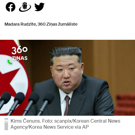
Madara Rudzīte, 360 Ziņas žurnāliste
Kims Čenuns. Foto: scanpix/Korean Central News
Agency/Korea News Service via AP