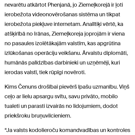
nevarētu atkārtot Phenjanā, jo Ziemeļkorejā ir ļoti
ierobežota videonovērošanas sistēma un tikpat
ierobežota piekļuve internetam. Analītiķi vērtē, ka
atšķirībā no Irānas, Ziemeļkoreja joprojām ir viena
no pasaules izolētākajām valstīm, kas apgrūtina
izlūkošanas operāciju veikšanu. Ārvalstu diplomāti,
humānās palīdzības darbinieki un uzņēmēji, kuri
ierodas valstī, tiek rūpīgi novēroti.
Kims Čenuns drošībai pievērš īpašu uzmanību. Viņš
ceļo ar lielu apsargu svītu, savu privāto, mobilo
tualeti un parasti izvairās no lidojumiem, dodot
priekšroku bruņuvilcieniem.
“Ja valsts kodolieroču komandvadības un kontroles