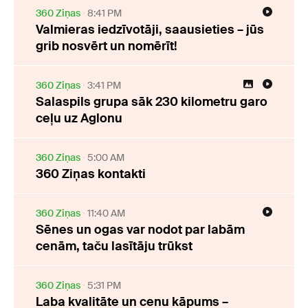
360 Ziņas
8:41 PM
Valmieras iedzīvotāji, saausieties – jūs
grib nosvērt un nomērīt!
360 Ziņas
3:41 PM
Salaspils grupa sāk 230 kilometru garo
ceļu uz Aglonu
360 Ziņas
5:00 AM
360 Ziņas kontakti
360 Ziņas
11:40 AM
Sēnes un ogas var nodot par labām
cenām, taču lasītāju trūkst
360 Ziņas
5:31 PM
Laba kvalitāte un cenu kāpums –