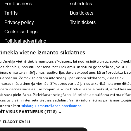
For business
schedules
Tariffs
Bus tickets
Privacy policy
Train tickets
Cookie settings
Political advertising
Cookie policy
 tīmekļa vietne izmanto sīkdatnes
Commenting terms
 tīmekļa vietnē tiek izmantotas sīkdatnes, lai nodrošinātu un uzlabotu tīmek
nes darbību., nosūtītu personalizētu reklāmu un satura ģenerēšanai, veiktu
āmas un satura mērījumus, auditorijas datu apkopošanu, kā arī produktu izst
TV program
zlabošanu. Zemāk sniedzam informāciju par visām sīkdatnēm, kuras tiek
Contract rules
ntotas mūsu tīmekļa vietnēs. Sīkdatnes var atšķirties atkarībā no apmeklētā
rneta vietnes sadaļas. Lietotājam jebkurā brīdī ir iespēja piekrist, atteikties va
360 Ziņu kontakti
īt savu piekrišanu. Piekrišanas sniegšana, kā arī tās atsaukšana vai mainīša
ecas uz visām interneta vietnes sadaļām. Vairāk informācijas par izmantotaj
Helio Media
atnēm skatīt
sīkdatņu izmantošanas noteikumos.
ĪT VISUS PARTNERUS
(1718) →
Vortal assistance service: e-mail -
info@1188.lv
PIELĀGOT IZVĒLI
Copyright © 2004-2026 SIA HELIO MEDIA.