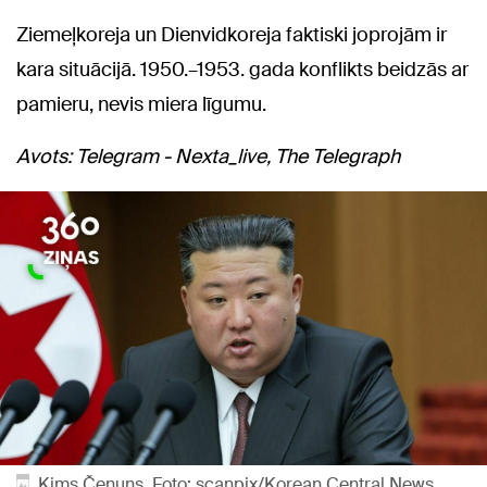
Ziemeļkoreja un Dienvidkoreja faktiski joprojām ir
kara situācijā. 1950.–1953. gada konflikts beidzās ar
pamieru, nevis miera līgumu.
Avots: Telegram - Nexta_live, The Telegraph
Kims Čenuns. Foto: scanpix/Korean Central News