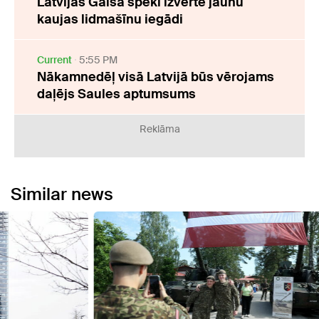
Latvijas Gaisa spēki izvērtē jaunu
kaujas lidmašīnu iegādi
Current
5:55 PM
Nākamnedēļ visā Latvijā būs vērojams
daļējs Saules aptumsums
Reklāma
Similar news