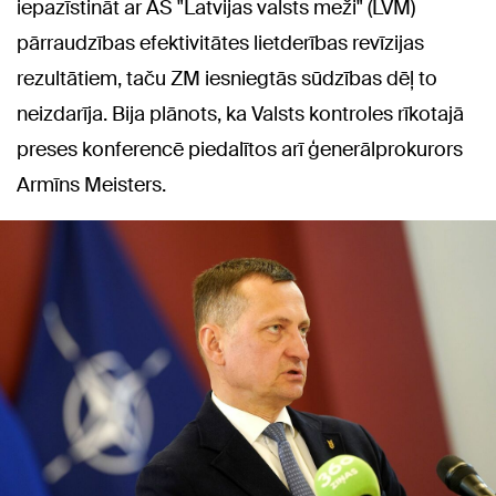
iepazīstināt ar AS "Latvijas valsts meži" (LVM)
pārraudzības efektivitātes lietderības revīzijas
rezultātiem, taču ZM iesniegtās sūdzības dēļ to
neizdarīja. Bija plānots, ka Valsts kontroles rīkotajā
preses konferencē piedalītos arī ģenerālprokurors
Armīns Meisters.