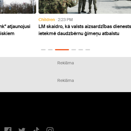
Children
2:23 PM
Curre
usi
LM skaidro, kā valsts aizsardzības dienests
VDD: 
ietekmē daudzbērnu ģimeņu atbalstu
infra
Reklāma
Reklāma