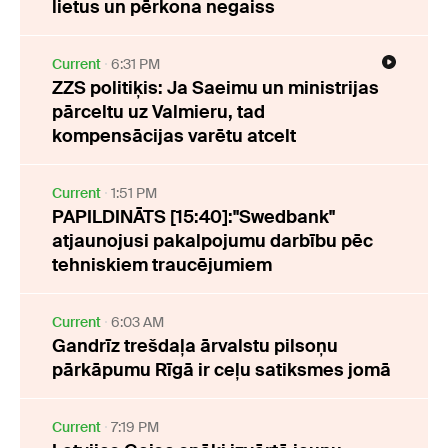
lietus un pērkona negaiss
Current
6:31 PM
ZZS politiķis: Ja Saeimu un ministrijas
pārceltu uz Valmieru, tad
kompensācijas varētu atcelt
Current
1:51 PM
PAPILDINĀTS [15:40]:"Swedbank"
atjaunojusi pakalpojumu darbību pēc
tehniskiem traucējumiem
Current
6:03 AM
Gandrīz trešdaļa ārvalstu pilsoņu
pārkāpumu Rīgā ir ceļu satiksmes jomā
Current
7:19 PM