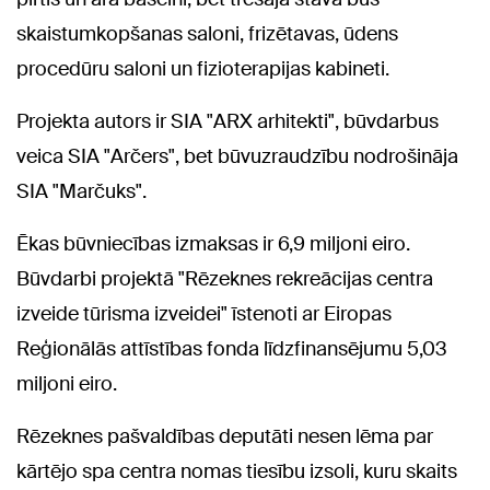
skaistumkopšanas saloni, frizētavas, ūdens
procedūru saloni un fizioterapijas kabineti.
Projekta autors ir SIA "ARX arhitekti", būvdarbus
veica SIA "Arčers", bet būvuzraudzību nodrošināja
SIA "Marčuks".
Ēkas būvniecības izmaksas ir 6,9 miljoni eiro.
Būvdarbi projektā "Rēzeknes rekreācijas centra
izveide tūrisma izveidei" īstenoti ar Eiropas
Reģionālās attīstības fonda līdzfinansējumu 5,03
miljoni eiro.
Rēzeknes pašvaldības deputāti nesen lēma par
kārtējo spa centra nomas tiesību izsoli, kuru skaits