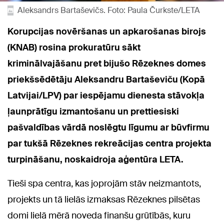
Aleksandrs Bartaševičs. Foto: Paula Čurkste/LETA
Korupcijas novēršanas un apkarošanas birojs
(KNAB) rosina prokuratūru sākt
kriminālvajāšanu pret bijušo Rēzeknes domes
priekšsēdētāju Aleksandru Bartaševiču (Kopā
Latvijai/LPV) par iespējamu dienesta stāvokļa
ļaunprātīgu izmantošanu un prettiesiski
pašvaldības vārdā noslēgtu līgumu ar būvfirmu
par tukšā Rēzeknes rekreācijas centra projekta
turpināšanu, noskaidroja aģentūra LETA.
Tieši spa centra, kas joprojām stāv neizmantots,
projekts un tā lielās izmaksas Rēzeknes pilsētas
domi lielā mērā noveda finanšu grūtībās, kuru