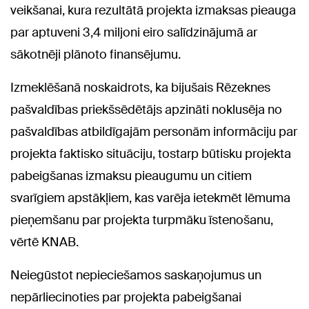
veikšanai, kura rezultātā projekta izmaksas pieauga
par aptuveni 3,4 miljoni eiro salīdzinājumā ar
sākotnēji plānoto finansējumu.
Izmeklēšanā noskaidrots, ka bijušais Rēzeknes
pašvaldības priekšsēdētājs apzināti noklusēja no
pašvaldības atbildīgajām personām informāciju par
projekta faktisko situāciju, tostarp būtisku projekta
pabeigšanas izmaksu pieaugumu un citiem
svarīgiem apstākļiem, kas varēja ietekmēt lēmuma
pieņemšanu par projekta turpmāku īstenošanu,
vērtē KNAB.
Neiegūstot nepieciešamos saskaņojumus un
nepārliecinoties par projekta pabeigšanai