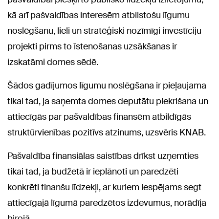
kā arī pašvaldības interesēm atbilstošu līgumu
noslēgšanu, lieli un stratēģiski nozīmīgi investīciju
projekti pirms to īstenošanas uzsākšanas ir
izskatāmi domes sēdē.
Šādos gadījumos līgumu noslēgšana ir pieļaujama
tikai tad, ja saņemta domes deputātu piekrišana un
attiecīgās par pašvaldības finansēm atbildīgās
struktūrvienības pozitīvs atzinums, uzsvēris KNAB.
Pašvaldība finansiālas saistības drīkst uzņemties
tikai tad, ja budžetā ir ieplānoti un paredzēti
konkrēti finanšu līdzekļi, ar kuriem iespējams segt
attiecīgajā līgumā paredzētos izdevumus, norādīja
birojā.