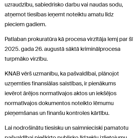
uzraudzību, sabiedrisko darbu vai naudas sodu,
atņemot tiesības ieņemt noteiktu amatu līdz
pieciem gadiem.
Patlaban prokuratūra kā procesa virzītāja lemj par šī
2025. gada 26. augustā sāktā kriminālprocesa
turpmāko virzību.
KNAB vērš uzmanību, ka pašvaldībai, plānojot
uzņemties finansiālas saistības, ir pienākums
ievērot ārējos normatīvajos aktos un iekšējos
normatīvajos dokumentos noteikto lēmumu
pieņemšanas un finanšu kontroles kārtību.
Lai nodrošinātu tiesisku un saimnieciski pamatotu
pašvaldībai piešķirto publisko līdzekļu izlietojumu,