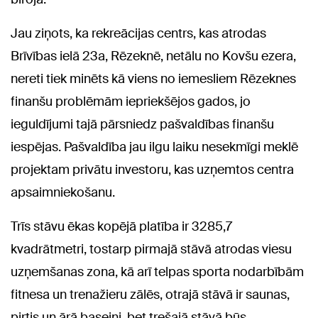
Jau ziņots, ka rekreācijas centrs, kas atrodas
Brīvības ielā 23a, Rēzeknē, netālu no Kovšu ezera,
nereti tiek minēts kā viens no iemesliem Rēzeknes
finanšu problēmām iepriekšējos gados, jo
ieguldījumi tajā pārsniedz pašvaldības finanšu
iespējas. Pašvaldība jau ilgu laiku nesekmīgi meklē
projektam privātu investoru, kas uzņemtos centra
apsaimniekošanu.
Trīs stāvu ēkas kopējā platība ir 3285,7
kvadrātmetri, tostarp pirmajā stāvā atrodas viesu
uzņemšanas zona, kā arī telpas sporta nodarbībām
fitnesa un trenažieru zālēs, otrajā stāvā ir saunas,
pirtis un ārā baseini, bet trešajā stāvā būs