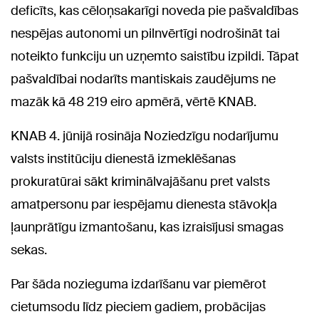
deficīts, kas cēloņsakarīgi noveda pie pašvaldības
nespējas autonomi un pilnvērtīgi nodrošināt tai
noteikto funkciju un uzņemto saistību izpildi. Tāpat
pašvaldībai nodarīts mantiskais zaudējums ne
mazāk kā 48 219 eiro apmērā, vērtē KNAB.
KNAB 4. jūnijā rosināja Noziedzīgu nodarījumu
valsts institūciju dienestā izmeklēšanas
prokuratūrai sākt kriminālvajāšanu pret valsts
amatpersonu par iespējamu dienesta stāvokļa
ļaunprātīgu izmantošanu, kas izraisījusi smagas
sekas.
Par šāda nozieguma izdarīšanu var piemērot
cietumsodu līdz pieciem gadiem, probācijas