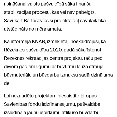
risināšanai valsts pašvaldībā sāka finanšu
stabilizācijas procesu, kas vēl nav pabeigts.
Savukārt Bartaševičs šī projekta dēļ savulaik tika
atstādināts no mēra amata.
Kā informēja KNAB, izmeklētāji noskaidrojuši, ka
Rēzeknes pašvaldība 2020. gadā sāka īstenot
Rēzeknes rekreācijas centra projektu, taču pēc
diviem gadiem līgumu ar būvfirmu lauza straujā
būvmateriālu un būvdarbu izmaksu sadārdzinājuma
dēļ.
Lai nezaudētu projektam piesaistīto Eiropas
Savienības fondu līdzfinansējumu, pašvaldība
izsludināja jaunu iepirkumu atlikušo būvdarbu