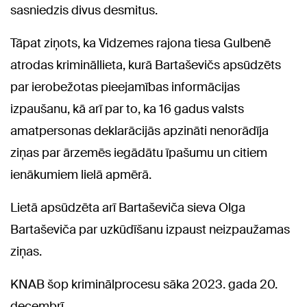
sasniedzis divus desmitus.
Tāpat ziņots, ka Vidzemes rajona tiesa Gulbenē
atrodas krimināllieta, kurā Bartaševičs apsūdzēts
par ierobežotas pieejamības informācijas
izpaušanu, kā arī par to, ka 16 gadus valsts
amatpersonas deklarācijās apzināti nenorādīja
ziņas par ārzemēs iegādātu īpašumu un citiem
ienākumiem lielā apmērā.
Lietā apsūdzēta arī Bartaševiča sieva Olga
Bartaševiča par uzkūdīšanu izpaust neizpaužamas
ziņas.
KNAB šop kriminālprocesu sāka 2023. gada 20.
decembrī.