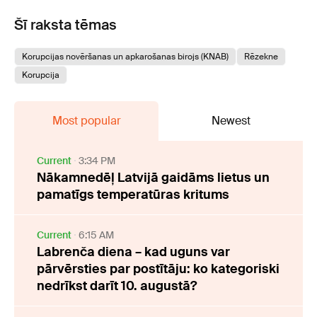
Šī raksta tēmas
Korupcijas novēršanas un apkarošanas birojs (KNAB)
Rēzekne
Korupcija
Most popular
Newest
Current
3:34 PM
Nākamnedēļ Latvijā gaidāms lietus un
pamatīgs temperatūras kritums
Current
6:15 AM
Labrenča diena – kad uguns var
pārvērsties par postītāju: ko kategoriski
nedrīkst darīt 10. augustā?