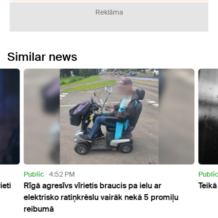
Reklāma
Similar news
Public
4:52 PM
Publi
eti
Rīgā agresīvs vīrietis braucis pa ielu ar
Teikā
elektrisko ratiņkrēslu vairāk nekā 5 promiļu
reibumā