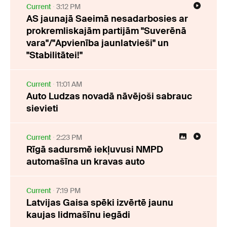
Current
3:12 PM
AS jaunajā Saeimā nesadarbosies ar
prokremliskajām partijām "Suverēnā
vara"/"Apvienība jaunlatvieši" un
"Stabilitātei!"
Current
11:01 AM
Auto Ludzas novadā nāvējoši sabrauc
sievieti
Current
2:23 PM
Rīgā sadursmē iekļuvusi NMPD
automašīna un kravas auto
Current
7:19 PM
Latvijas Gaisa spēki izvērtē jaunu
kaujas lidmašīnu iegādi