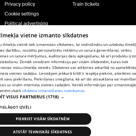
Privacy policy
Train tickets
Cookie settings
Political advertising
Cookie policy
 tīmekļa vietne izmanto sīkdatnes
Commenting terms
 tīmekļa vietnē tiek izmantotas sīkdatnes, lai nodrošinātu un uzlabotu tīmek
nes darbību., nosūtītu personalizētu reklāmu un satura ģenerēšanai, veiktu
āmas un satura mērījumus, auditorijas datu apkopošanu, kā arī produktu izst
TV program
zlabošanu. Zemāk sniedzam informāciju par visām sīkdatnēm, kuras tiek
Contract rules
ntotas mūsu tīmekļa vietnēs. Sīkdatnes var atšķirties atkarībā no apmeklētā
rneta vietnes sadaļas. Lietotājam jebkurā brīdī ir iespēja piekrist, atteikties va
360 Ziņu kontakti
īt savu piekrišanu. Piekrišanas sniegšana, kā arī tās atsaukšana vai mainīša
ecas uz visām interneta vietnes sadaļām. Vairāk informācijas par izmantotaj
Helio Media
atnēm skatīt
sīkdatņu izmantošanas noteikumos.
ĪT VISUS PARTNERUS
(1718) →
Vortal assistance service: e-mail -
info@1188.lv
PIELĀGOT IZVĒLI
Copyright © 2004-2026 SIA HELIO MEDIA.
All rights reserved.
PIEKRIST VISĀM SĪKDATNĒM
ATSTĀT TEHNISKĀS SĪKDATNES