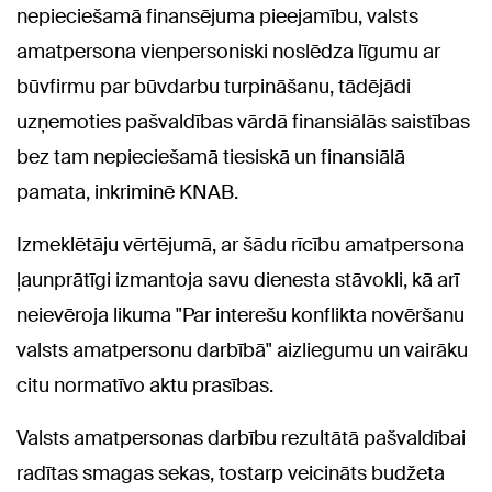
nepieciešamā finansējuma pieejamību, valsts
amatpersona vienpersoniski noslēdza līgumu ar
būvfirmu par būvdarbu turpināšanu, tādējādi
uzņemoties pašvaldības vārdā finansiālās saistības
bez tam nepieciešamā tiesiskā un finansiālā
pamata, inkriminē KNAB.
Izmeklētāju vērtējumā, ar šādu rīcību amatpersona
ļaunprātīgi izmantoja savu dienesta stāvokli, kā arī
neievēroja likuma "Par interešu konflikta novēršanu
valsts amatpersonu darbībā" aizliegumu un vairāku
citu normatīvo aktu prasības.
Valsts amatpersonas darbību rezultātā pašvaldībai
radītas smagas sekas, tostarp veicināts budžeta