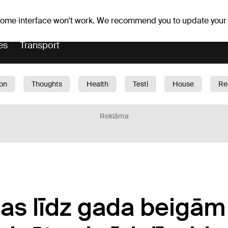
Weather forecast
Horoscopes
vefa
 some interface won't work. We recommend you to update your
es
Transport
ion
Thoughts
Health
Testi
House
Re
dren
Car
1188 play
Sport
Business
G
Reklāma
ojas līdz gada beigām