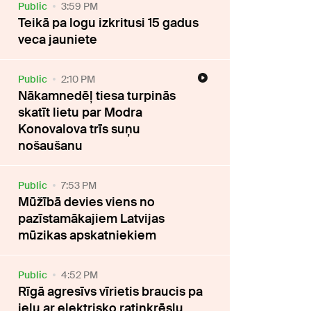
Public
3:59 PM
Teikā pa logu izkritusi 15 gadus
veca jauniete
Public
2:10 PM
Nākamnedēļ tiesa turpinās
skatīt lietu par Modra
Konovalova trīs suņu
nošaušanu
Public
7:53 PM
Mūžībā devies viens no
pazīstamākajiem Latvijas
mūzikas apskatniekiem
Public
4:52 PM
Rīgā agresīvs vīrietis braucis pa
ielu ar elektrisko ratiņkrēslu