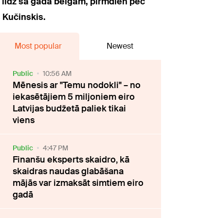
t līdz šā gada beigām, pirmdien pēc
 Kučinskis.
Most popular
Newest
Public
10:56 AM
Mēnesis ar "Temu nodokli" – no
iekasētājiem 5 miljoniem eiro
Latvijas budžetā paliek tikai
viens
Public
4:47 PM
Finanšu eksperts skaidro, kā
skaidras naudas glabāšana
mājās var izmaksāt simtiem eiro
gadā