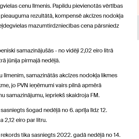
gvielas cenu līmenis. Papildu pievienotās vērtības
 pieauguma rezultātā, kompensē akcīzes nodokļa
zeļdegvielas mazumtirdzniecības cena pārsniedz
niski samazinājušās - no vidēji 2,02 eiro litrā
litrā jūnija pirmajā nedēļā.
nu līmenim, samazinātās akcīzes nodokļa likmes
tekme, jo PVN ieņēmumi vairs pilnā apmērā
 samazinājumu, iepriekš skaidroja FM.
 sasniegts šogad nedēļā no 6. aprīļa līdz 12.
 2,12 eiro par litru.
 rekords tika sasniegts 2022. gadā nedēļā no 14.