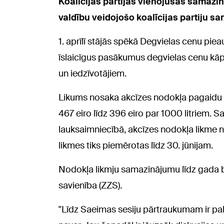
Koalīcijas partijas vienojušās samazi
valdību veidojošo koalīcijas partiju s
1. aprīlī stājās spēkā Degvielas cenu pi
īslaicīgus pasākumus degvielas cenu kā
un iedzīvotājiem.
Likums nosaka akcīzes nodokļa pagaidu s
467 eiro līdz 396 eiro par 1000 litriem. S
lauksaimniecībā, akcīzes nodokļa likme n
likmes tiks piemērotas līdz 30. jūnijam.
Nodokļa likmju samazinājumu līdz gada b
savienība (ZZS).
"Līdz Saeimas sesiju pārtraukumam ir pa