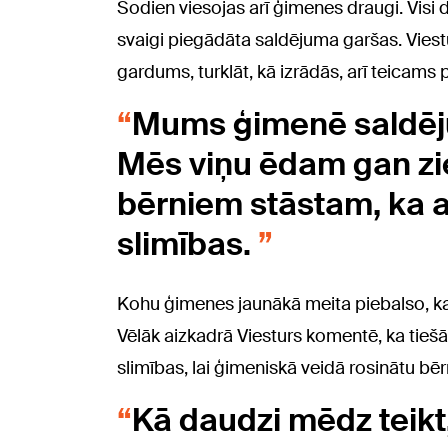
Šodien viesojas arī ģimenes draugi. Visi 
svaigi piegādāta saldējuma garšas. Viest
gardums, turklāt, kā izrādās, arī teicams pr
Mums ģimenē saldēju
Mēs viņu ēdam gan zi
bērniem stāstam, ka a
slimības.
Kohu ģimenes jaunākā meita piebalso, ka 
Vēlāk aizkadrā Viesturs komentē, ka tieš
slimības, lai ģimeniskā veidā rosinātu bē
Kā daudzi mēdz teikt