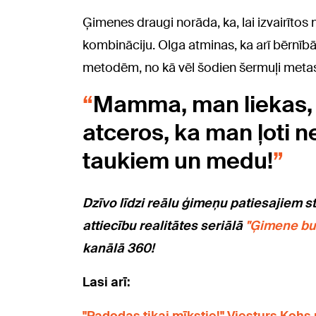
Ģimenes draugi norāda, ka, lai izvairītos
kombināciju. Olga atminas, ka arī bērnībā 
metodēm, no kā vēl šodien šermuļi meta
Mamma, man liekas, i
atceros, ka man ļoti n
taukiem un medu!
Dzīvo līdzi reālu ģimeņu patiesajiem s
attiecību realitātes seriālā
"Ģimene bu
kanālā 360!
Lasi arī: