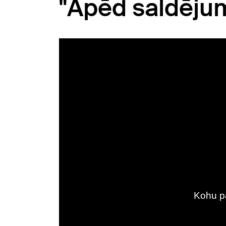
"Apēd saldējum