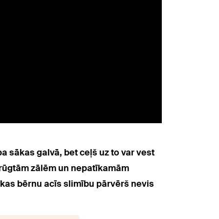
ba sākas galvā, bet ceļš uz to var vest
ar rūgtām zālēm un nepatīkamām
, kas bērnu acīs slimību pārvērš nevis