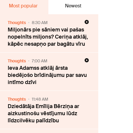
Most popular
Newest
Thoughts
8:30 AM
Miljonārs pie sāniem vai pašas
nopelnīts miljons? Ceriņa atklāj,
kāpēc nesapņo par bagātu vīru
Thoughts
7:00 AM
Ieva Adamss atklāj ārsta
biedējošo brīdinājumu par savu
intīmo dzīvi
Thoughts
11:48 AM
Dziedātāja Emīlija Bērziņa ar
aizkustinošu vēstījumu lūdz
līdzcilvēku palīdzību