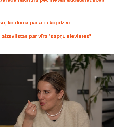
 parāda raksturu pēc sievas atklātā laulības
su, ko domā par abu kopdzīvi
 aizsvilstas par vīra "sapņu sievietes"