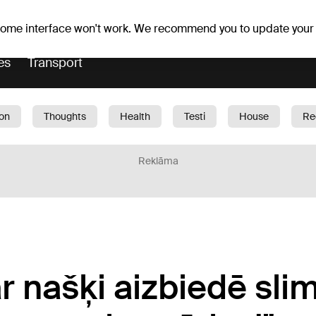
Weather forecast
Horoscopes
lavs
 some interface won't work. We recommend you to update your
es
Transport
ion
Thoughts
Health
Testi
House
Re
dren
Car
1188 play
Sport
Business
G
Reklāma
 našķi aizbiedē slim