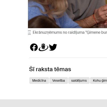
Ekrānuzņēmums no raidījuma "Ģimene bur
Šī raksta tēmas
Medicīna
Veselība
saldējums
Kohu ģi