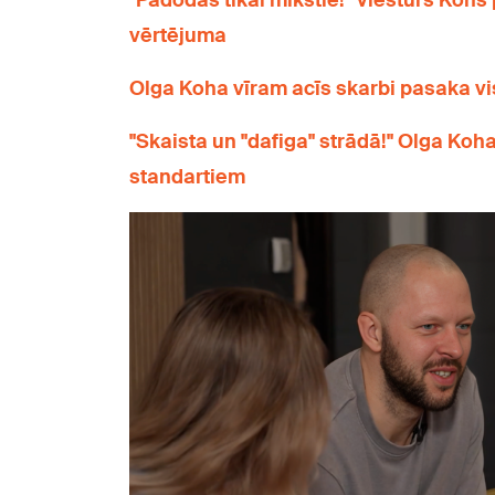
"Padodas tikai mīkstie!" Viesturs Kohs
vērtējuma
Olga Koha vīram acīs skarbi pasaka vi
"Skaista un "dafiga" strādā!" Olga Koha
standartiem