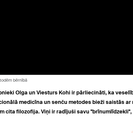
etodēm bērnībā
nieki Olga un Viesturs Kohi ir pārliecināti, ka veselī
icionālā medicīna un senču metodes bieži saistās 
ta filozofija. Viņi ir radījuši savu "brīnumlīdzekli"