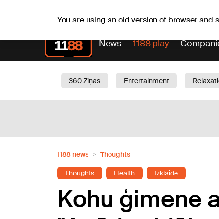
Sa, 08.08.2026.
+15
°C
Mudīte, Vladislava, Vladis
You are using an old version of browser and
News
1188 play
Compani
360 Ziņas
Entertainment
Relaxat
Current
Traffic
Beauty
Chil
1188 news
Thoughts
Thoughts
Health
Izklaide
Kohu ģimene ar