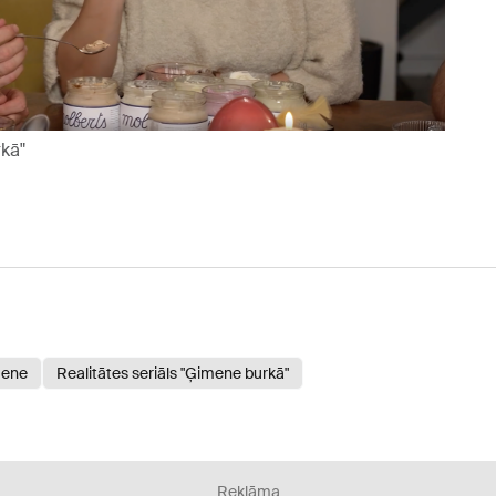
kā"
mene
Realitātes seriāls "Ģimene burkā"
Reklāma