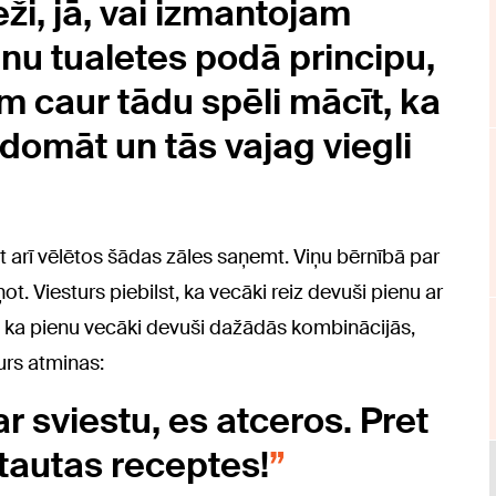
i, jā, vai izmantojam
anu tualetes podā principu,
 caur tādu spēli mācīt, ka
domāt un tās vajag viegli
t arī vēlētos šādas zāles saņemt. Viņu bērnībā par
t. Viesturs piebilst, ka vecāki reiz devuši pienu ar
, ka pienu vecāki devuši dažādās kombinācijās,
urs atminas:
r sviestu, es atceros. Pret
 tautas receptes!