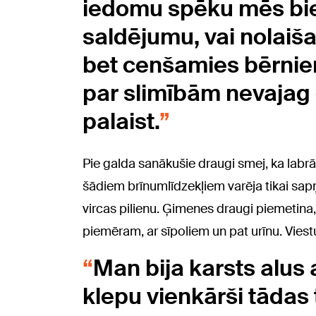
iedomu spēku mēs biež
saldējumu, vai nolaiš
bet cenšamies bērniem
par slimībām nevajag 
palaist.
Pie galda sanākušie draugi smej, ka labrā
šādiem brīnumlīdzekļiem varēja tikai sapņo
vircas pilienu. Ģimenes draugi piemetina
piemēram, ar sīpoliem un pat urīnu. Viest
Man bija karsts alus a
klepu vienkārši tādas