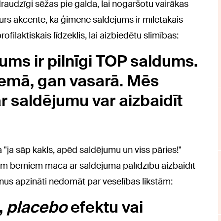
draudzīgi sēžas pie galda, lai nogaršotu vairākas
urs akcentē, ka ģimenē saldējums ir mīlētākais
ofilaktiskais līdzeklis, lai aizbiedētu slimības:
ms ir pilnīgi TOP saldums.
emā, gan vasarā. Mēs
r saldējumu var aizbaidīt
"ja sāp kakls, apēd saldējumu un viss pāries!"
ām bērniem māca ar saldējuma palīdzību aizbaidīt
rnus apzināti nedomāt par veselības likstām:
,
placebo
efektu vai