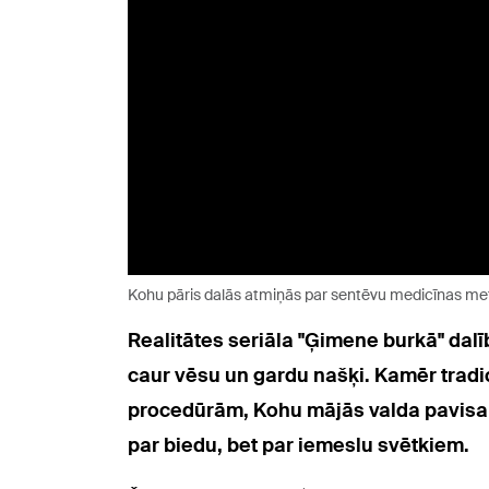
Kohu pāris dalās atmiņās par sentēvu medicīnas m
Realitātes seriāla "Ģimene burkā" dalīb
caur vēsu un gardu našķi. Kamēr trad
procedūrām, Kohu mājās valda pavisam ci
par biedu, bet par iemeslu svētkiem.