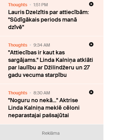
Thoughts
1:51 PM
Lauris Dzelzītis par attiecībām:
"Sūdīgākais periods manā
dzīvē"
Thoughts
9:34 AM
"Attiecības ir kaut kas
sargājams." Linda Kalniņa atklāti
par laulību ar Džilindžeru un 27
gadu vecuma starpību
Thoughts
8:30 AM
"Noguru no nekā..." Aktrise
Linda Kalniņa meklē cēloni
neparastajai pašsajūtai
Reklāma