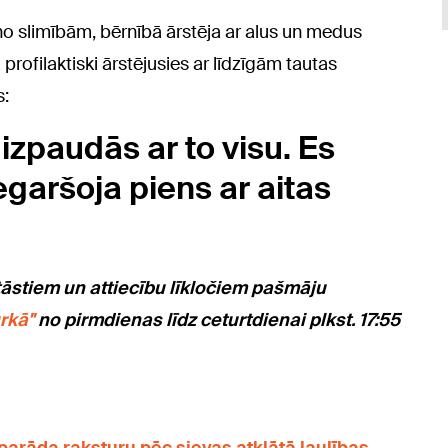
 no slimībām, bērnībā ārstēja ar alus un medus
profilaktiski ārstējusies ar līdzīgām tautas
s:
zpaudās ar to visu. Es
egaršoja piens ar aitas
tāstiem un attiecību līkločiem pašmāju
rkā"
no pirmdienas līdz ceturtdienai plkst. 17:55