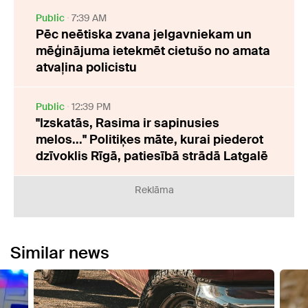
Public
7:39 AM
Pēc neētiska zvana jelgavniekam un
mēģinājuma ietekmēt cietušo no amata
atvaļina policistu
Public
12:39 PM
"Izskatās, Rasima ir sapinusies
melos..." Politiķes māte, kurai piederot
dzīvoklis Rīgā, patiesībā strādā Latgalē
Reklāma
Similar news