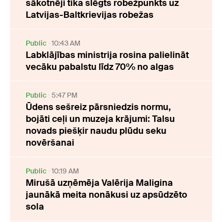
sākotnēji tika slēgts robežpunkts uz
Latvijas-Baltkrievijas robežas
Public
10:43 AM
Labklājības ministrija rosina palielināt
vecāku pabalstu līdz 70% no algas
Public
5:47 PM
Ūdens sešreiz pārsniedzis normu,
bojāti ceļi un muzeja krājumi: Talsu
novads piešķir naudu plūdu seku
novēršanai
Public
10:19 AM
Mirušā uzņēmēja Valērija Maligina
jaunākā meita nonākusi uz apsūdzēto
sola