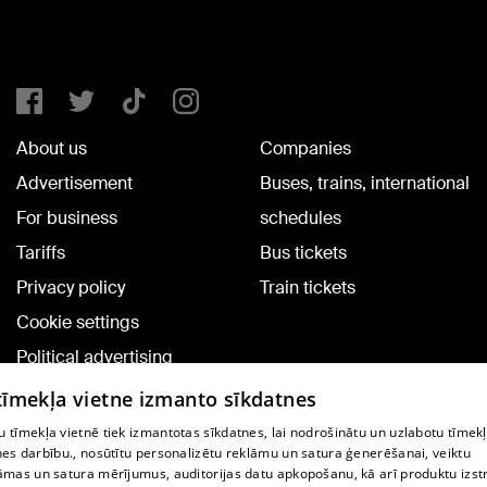
About us
Companies
Advertisement
Buses, trains, international
For business
schedules
Tariffs
Bus tickets
Privacy policy
Train tickets
Cookie settings
Political advertising
Cookie policy
 tīmekļa vietne izmanto sīkdatnes
Commenting terms
 tīmekļa vietnē tiek izmantotas sīkdatnes, lai nodrošinātu un uzlabotu tīmek
nes darbību., nosūtītu personalizētu reklāmu un satura ģenerēšanai, veiktu
āmas un satura mērījumus, auditorijas datu apkopošanu, kā arī produktu izst
TV program