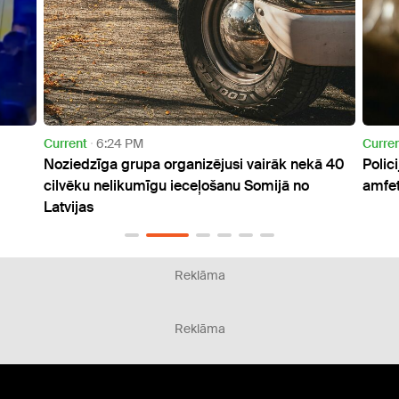
Current
4:15 PM
āk nekā 40
Policija Daugavpilī atrod gandrīz kilogramu
ā no
amfetamīna
Reklāma
Reklāma