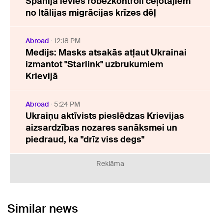
Spānija ievieš robežkontroli ceļotājiem
no Itālijas migrācijas krīzes dēļ
Abroad
12:18 PM
Medijs: Masks atsakās atļaut Ukrainai
izmantot "Starlink" uzbrukumiem
Krievijā
Abroad
5:24 PM
Ukraiņu aktīvists pieslēdzas Krievijas
aizsardzības nozares sanāksmei un
piedraud, ka "drīz viss degs"
Reklāma
Similar news