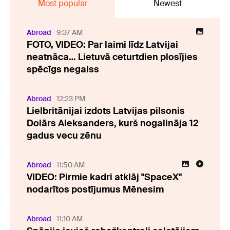
Most popular
Newest
Abroad
9:37 AM
FOTO, VIDEO: Par laimi līdz Latvijai
neatnāca… Lietuvā ceturtdien plosījies
spēcīgs negaiss
Abroad
12:23 PM
Lielbritānijai izdots Latvijas pilsonis
Dolārs Aleksanders, kurš nogalināja 12
gadus vecu zēnu
Abroad
11:50 AM
VIDEO: Pirmie kadri atklāj "SpaceX"
nodarītos postījumus Mēnesim
Abroad
11:10 AM