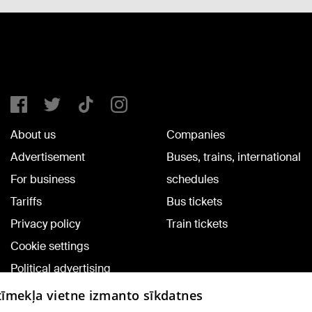
About us
Companies
Advertisement
Buses, trains, international
For business
schedules
Tariffs
Bus tickets
Privacy policy
Train tickets
Cookie settings
Political advertising
Cookie policy
 tīmekļa vietne izmanto sīkdatnes