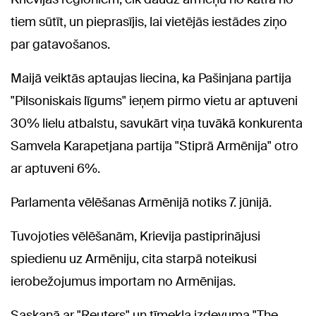
tiem sūtīt, un pieprasījis, lai vietējās iestādes ziņo
par gatavošanos.
Maijā veiktās aptaujas liecina, ka Pašinjana partija
"Pilsoniskais līgums" ieņem pirmo vietu ar aptuveni
30% lielu atbalstu, savukārt viņa tuvākā konkurenta
Samvela Karapetjana partija "Stiprā Armēnija" otro
ar aptuveni 6%.
Parlamenta vēlēšanas Armēnijā notiks 7. jūnijā.
Tuvojoties vēlēšanām, Krievija pastiprinājusi
spiedienu uz Armēniju, cita starpā noteikusi
ierobežojumus importam no Armēnijas.
Saskaņā ar "Reuters" un tīmekļa izdevuma "The