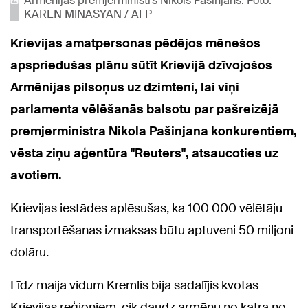
Armēnijas premjerministrs Nikols Pašinjans. Foto:
KAREN MINASYAN / AFP
Krievijas amatpersonas pēdējos mēnešos
apspriedušas plānu sūtīt Krievijā dzīvojošos
Armēnijas pilsoņus uz dzimteni, lai viņi
parlamenta vēlēšanās balsotu par pašreizējā
premjerministra Nikola Pašinjana konkurentiem,
vēsta ziņu aģentūra "Reuters", atsaucoties uz
avotiem.
Krievijas iestādes aplēsušas, ka 100 000 vēlētāju
transportēšanas izmaksas būtu aptuveni 50 miljoni
dolāru.
Līdz maija vidum Kremlis bija sadalījis kvotas
Krievijas reģioniem, cik daudz armēņu no katra no