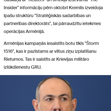
Insider" informāciju pērn oktobrī Kremlis izveidoja
īpašu struktūru "Stratēģiskās sadarbības un
partnerības direktorāts", lai pārraudzītu ietekmes
operācijas Armēnijā.
Armēnijas kampaņās iesaistīts botu tīkls "Štorm
1516", kas ir pazīstams ar viltus ziņu izplatīšanu
Rietumos. Tas ir saistīts ar Krievijas militāro
izlūkdienestu GRU.