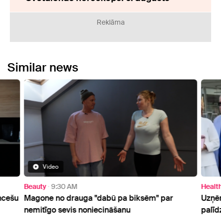
Reklāma
Similar news
Video
Beauty
9:30 AM
Healt
ncešu
Magone no drauga "dabū pa biksēm" par
Uzņēm
nemitīgo sevis noniecināšanu
palīd