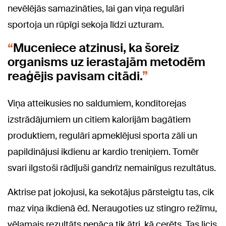
nevēlējās samazināties, lai gan viņa regulāri
sportoja un rūpīgi sekoja līdzi uzturam.
Muceniece atzinusi, ka šoreiz
organisms uz ierastajām metodēm
reaģējis pavisam citādi.
Viņa atteikusies no saldumiem, konditorejas
izstrādājumiem un citiem kalorijām bagātiem
produktiem, regulāri apmeklējusi sporta zāli un
papildinājusi ikdienu ar kardio treniņiem. Tomēr
svari ilgstoši rādījuši gandrīz nemainīgus rezultātus.
Aktrise pat jokojusi, ka sekotājus pārsteigtu tas, cik
maz viņa ikdienā ēd. Neraugoties uz stingro režīmu,
vēlamais rezultāts nenāca tik ātri, kā cerēts. Tas licis