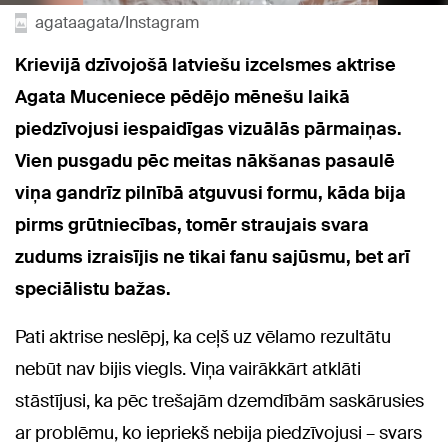
agataagata/Instagram
Krievijā dzīvojošā latviešu izcelsmes aktrise
Agata Muceniece pēdējo mēnešu laikā
piedzīvojusi iespaidīgas vizuālās pārmaiņas.
Vien pusgadu pēc meitas nākšanas pasaulē
viņa gandrīz pilnībā atguvusi formu, kāda bija
pirms grūtniecības, tomēr straujais svara
zudums izraisījis ne tikai fanu sajūsmu, bet arī
speciālistu bažas.
Pati aktrise neslēpj, ka ceļš uz vēlamo rezultātu
nebūt nav bijis viegls. Viņa vairākkārt atklāti
stāstījusi, ka pēc trešajām dzemdībām saskārusies
ar problēmu, ko iepriekš nebija piedzīvojusi – svars