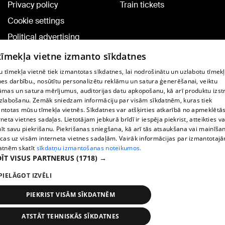
Privacy policy
Train tickets
Cookie settings
Political advertising
Cookie policy
 tīmekļa vietne izmanto sīkdatnes
Commenting terms
 tīmekļa vietnē tiek izmantotas sīkdatnes, lai nodrošinātu un uzlabotu tīmek
nes darbību., nosūtītu personalizētu reklāmu un satura ģenerēšanai, veiktu
āmas un satura mērījumus, auditorijas datu apkopošanu, kā arī produktu izst
TV program
zlabošanu. Zemāk sniedzam informāciju par visām sīkdatnēm, kuras tiek
Contract rules
ntotas mūsu tīmekļa vietnēs. Sīkdatnes var atšķirties atkarībā no apmeklētā
rneta vietnes sadaļas. Lietotājam jebkurā brīdī ir iespēja piekrist, atteikties va
360 Ziņu kontakti
īt savu piekrišanu. Piekrišanas sniegšana, kā arī tās atsaukšana vai mainīša
ecas uz visām interneta vietnes sadaļām. Vairāk informācijas par izmantotaj
Helio Media
atnēm skatīt
sīkdatņu izmantošanas noteikumos.
ĪT VISUS PARTNERUS
(1718) →
Vortal assistance service: e-mail -
info@1188.lv
PIELĀGOT IZVĒLI
Copyright © 2004-2026 SIA HELIO MEDIA.
All rights reserved.
PIEKRIST VISĀM SĪKDATNĒM
ATSTĀT TEHNISKĀS SĪKDATNES