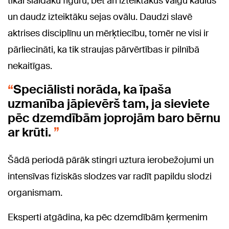
tikai slaidāku figūru, bet arī izteiktākus vaigu kaulus
un daudz izteiktāku sejas ovālu. Daudzi slavē
aktrises disciplīnu un mērķtiecību, tomēr ne visi ir
pārliecināti, ka tik straujas pārvērtības ir pilnībā
nekaitīgas.
Speciālisti norāda, ka īpaša
uzmanība jāpievērš tam, ja sieviete
pēc dzemdībām joprojām baro bērnu
ar krūti.
Šādā periodā pārāk stingri uztura ierobežojumi un
intensīvas fiziskās slodzes var radīt papildu slodzi
organismam.
Eksperti atgādina, ka pēc dzemdībām ķermenim