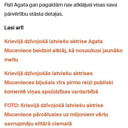
Pati Agata gan pagaidām nav atklājusi visas sava
pārvērtību stāsta detaļas.
Lasi arī!
Krievijā dzīvojošā latviešu aktrise Agata
Muceniece beidzot atklāj, kā nosaukusi jaunāko
meitu
Krievijā dzīvojošās latviešu aktrises
Mucenieces bijušais vīrs pirmo reizi publiski
komentē viņas apsūdzības vardarbībā
FOTO: Krievijā dzīvojošā latviešu aktrise
Muceniece pārcēlusies uz miljoniem vērtu
savrupmāju elitārā ciematā