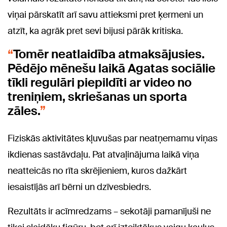
viņai pārskatīt arī savu attieksmi pret ķermeni un
atzīt, ka agrāk pret sevi bijusi pārāk kritiska.
Tomēr neatlaidība atmaksājusies.
Pēdējo mēnešu laikā Agatas sociālie
tīkli regulāri piepildīti ar video no
treniņiem, skriešanas un sporta
zāles.
Fiziskās aktivitātes kļuvušas par neatņemamu viņas
ikdienas sastāvdaļu. Pat atvaļinājuma laikā viņa
neatteicās no rīta skrējieniem, kuros dažkārt
iesaistījās arī bērni un dzīvesbiedrs.
Rezultāts ir acīmredzams – sekotāji pamanījuši ne