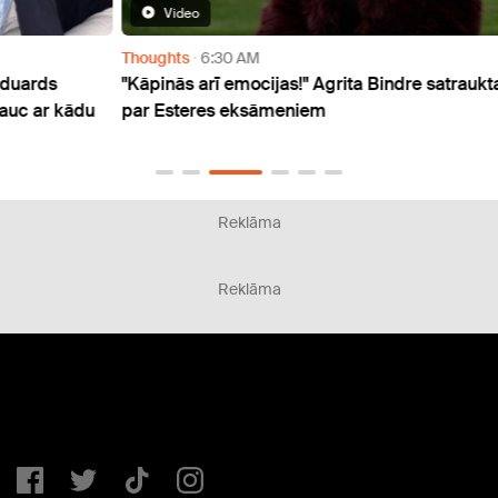
Video
Thoughts
6:30 AM
Thoug
"Kāpinās arī emocijas!" Agrita Bindre satraukta
"Fu*k
kādu
par Esteres eksāmeniem
izmis
Reklāma
Reklāma