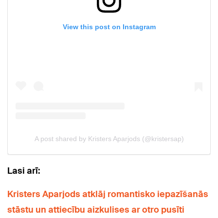
Lasi arī:
Kristers Aparjods atklāj romantisko iepazīšanās
stāstu un attiecību aizkulises ar otro pusīti