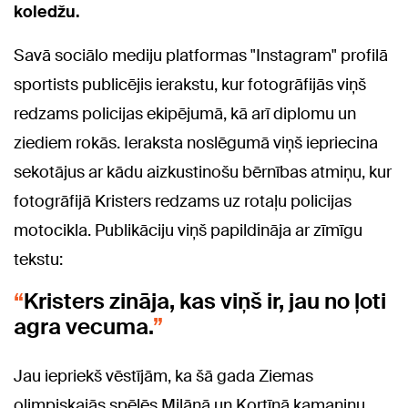
koledžu.
Savā sociālo mediju platformas "Instagram" profilā
sportists publicējis ierakstu, kur fotogrāfijās viņš
redzams policijas ekipējumā, kā arī diplomu un
ziediem rokās. Ieraksta noslēgumā viņš iepriecina
sekotājus ar kādu aizkustinošu bērnības atmiņu, kur
fotogrāfijā Kristers redzams uz rotaļu policijas
motocikla. Publikāciju viņš papildināja ar zīmīgu
tekstu:
Kristers zināja, kas viņš ir, jau no ļoti
agra vecuma.
Jau iepriekš vēstījām, ka šā gada Ziemas
olimpiskajās spēlēs Milānā un Kortīnā kamaniņu