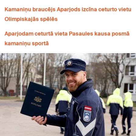
Kamaniņu braucējs Aparjods izcīna ceturto vietu
Olimpiskajās spēlēs
Aparjodam ceturtā vieta Pasaules kausa posmā
kamaniņu sportā