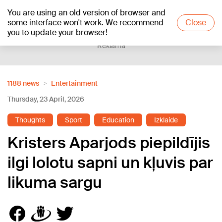
You are using an old version of browser and
+16
°C
some interface won't work. We recommend
Close
you to update your browser!
Reklāma
1188 news
Entertainment
Thursday, 23 April, 2026
Thoughts
Sport
Education
Izklaide
Kristers Aparjods piepildījis
ilgi lolotu sapni un kļuvis par
likuma sargu