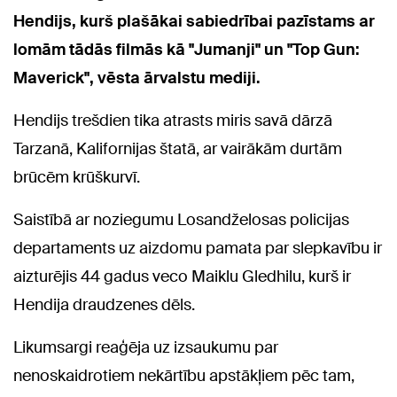
Hendijs, kurš plašākai sabiedrībai pazīstams ar
lomām tādās filmās kā "Jumanji" un "Top Gun:
Maverick", vēsta ārvalstu mediji.
Hendijs trešdien tika atrasts miris savā dārzā
Tarzanā, Kalifornijas štatā, ar vairākām durtām
brūcēm krūškurvī.
Saistībā ar noziegumu Losandželosas policijas
departaments uz aizdomu pamata par slepkavību ir
aizturējis 44 gadus veco Maiklu Gledhilu, kurš ir
Hendija draudzenes dēls.
Likumsargi reaģēja uz izsaukumu par
nenoskaidrotiem nekārtību apstākļiem pēc tam,