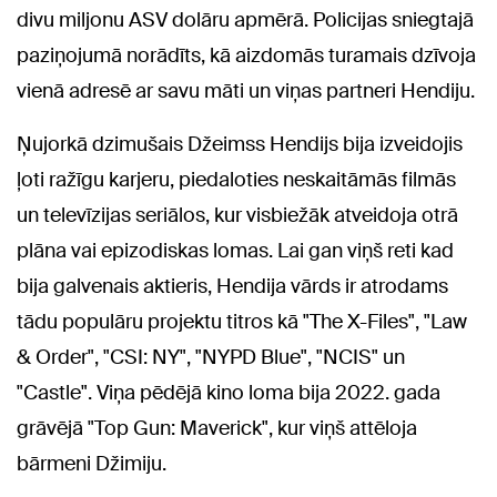
divu miljonu ASV dolāru apmērā. Policijas sniegtajā
paziņojumā norādīts, kā aizdomās turamais dzīvoja
vienā adresē ar savu māti un viņas partneri Hendiju.
Ņujorkā dzimušais Džeimss Hendijs bija izveidojis
ļoti ražīgu karjeru, piedaloties neskaitāmās filmās
un televīzijas seriālos, kur visbiežāk atveidoja otrā
plāna vai epizodiskas lomas. Lai gan viņš reti kad
bija galvenais aktieris, Hendija vārds ir atrodams
tādu populāru projektu titros kā "The X-Files", "Law
& Order", "CSI: NY", "NYPD Blue", "NCIS" un
"Castle". Viņa pēdējā kino loma bija 2022. gada
grāvējā "Top Gun: Maverick", kur viņš attēloja
bārmeni Džimiju.