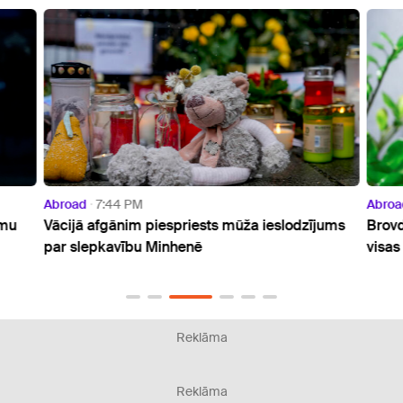
Abroad
7:44 PM
Abroa
umu
Vācijā afgānim piespriests mūža ieslodzījums
Brovd
par slepkavību Minhenē
visas
Reklāma
Reklāma