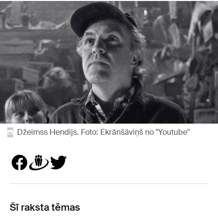
Džeimss Hendijs. Foto: Ekrānšāviņš no "Youtube"
Šī raksta tēmas