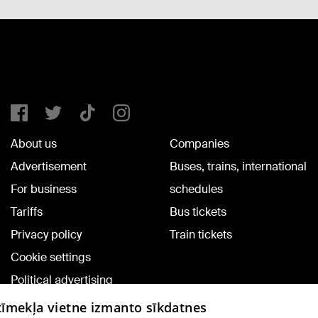
About us
Companies
Advertisement
Buses, trains, international
For business
schedules
Tariffs
Bus tickets
Privacy policy
Train tickets
Cookie settings
Political advertising
Cookie policy
 tīmekļa vietne izmanto sīkdatnes