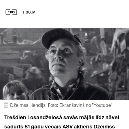
1188.lv
Džeimss Hendijs. Foto: Ekrānšāviņš no "Youtube"
Trešdien Losandželosā savās mājās līdz nāvei
sadurts 81 gadu vecais ASV aktieris Džeimss