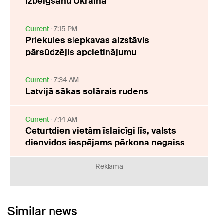
izbeigšanu Ukrainā
Current
7:15 PM
Priekules slepkavas aizstāvis
pārsūdzējis apcietinājumu
Current
7:34 AM
Latvijā sākas solārais rudens
Current
7:14 AM
Ceturtdien vietām īslaicīgi līs, valsts
dienvidos iespējams pērkona negaiss
Reklāma
Similar news