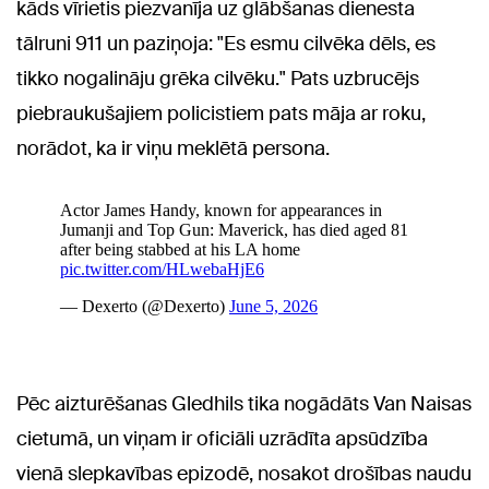
kāds vīrietis piezvanīja uz glābšanas dienesta
tālruni 911 un paziņoja: "Es esmu cilvēka dēls, es
tikko nogalināju grēka cilvēku." Pats uzbrucējs
piebraukušajiem policistiem pats māja ar roku,
norādot, ka ir viņu meklētā persona.
Pēc aizturēšanas Gledhils tika nogādāts Van Naisas
cietumā, un viņam ir oficiāli uzrādīta apsūdzība
vienā slepkavības epizodē, nosakot drošības naudu