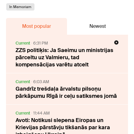
In Memoriam
Most popular
Newest
Current
6:31 PM
ZZS politiķis: Ja Saeimu un ministrijas
pārceltu uz Valmieru, tad
kompensācijas varētu atcelt
Current
6:03 AM
Gandrīz trešdaļa ārvalstu pilsoņu
pārkāpumu Rīgā ir ceļu satiksmes jomā
Current
11:44 AM
Avoti: Notikusi slepena Eiropas un
Krievijas pārstāvju tikšanās par kara