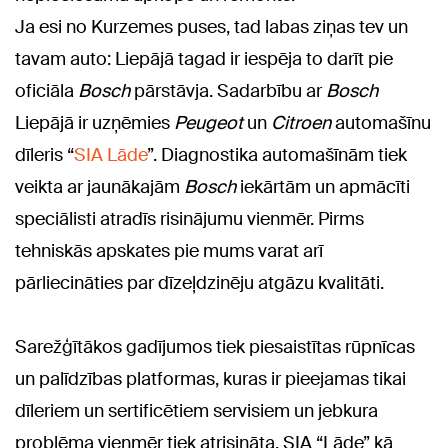
Ja esi no Kurzemes puses, tad labas ziņas tev un
tavam auto: Liepājā tagad ir iespēja to darīt pie
oficiāla
Bosch
pārstāvja. Sadarbību ar
Bosch
Liepājā ir uzņēmies
Peugeot
un
Citroen
automašīnu
dīleris “
SIA Lāde
”. Diagnostika automašīnām tiek
veikta ar jaunākajām
Bosch
iekārtām un apmācīti
speciālisti atradīs risinājumu vienmēr. Pirms
tehniskās apskates pie mums varat arī
pārliecināties par dīzeļdzinēju atgāzu kvalitāti.
Sarežģītākos gadījumos tiek piesaistītas rūpnīcas
un palīdzības platformas, kuras ir pieejamas tikai
dīleriem un sertificētiem servisiem un jebkura
problēma vienmēr tiek atrisināta. SIA “Lāde” kā