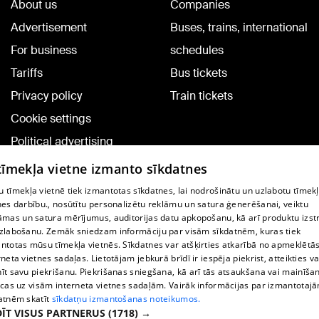
About us
Companies
Advertisement
Buses, trains, international
For business
schedules
Tariffs
Bus tickets
Privacy policy
Train tickets
Cookie settings
Political advertising
Cookie policy
 tīmekļa vietne izmanto sīkdatnes
Commenting terms
 tīmekļa vietnē tiek izmantotas sīkdatnes, lai nodrošinātu un uzlabotu tīmek
nes darbību., nosūtītu personalizētu reklāmu un satura ģenerēšanai, veiktu
āmas un satura mērījumus, auditorijas datu apkopošanu, kā arī produktu izst
TV program
zlabošanu. Zemāk sniedzam informāciju par visām sīkdatnēm, kuras tiek
Contract rules
ntotas mūsu tīmekļa vietnēs. Sīkdatnes var atšķirties atkarībā no apmeklētā
rneta vietnes sadaļas. Lietotājam jebkurā brīdī ir iespēja piekrist, atteikties va
360 Ziņu kontakti
īt savu piekrišanu. Piekrišanas sniegšana, kā arī tās atsaukšana vai mainīša
ecas uz visām interneta vietnes sadaļām. Vairāk informācijas par izmantotaj
Helio Media
atnēm skatīt
sīkdatņu izmantošanas noteikumos.
ĪT VISUS PARTNERUS
(1718) →