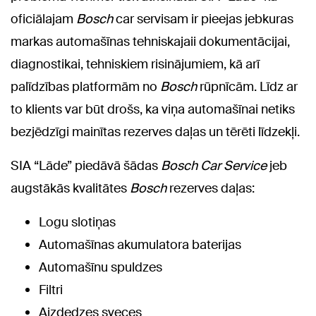
oficiālajam
Bosch
car servisam ir pieejas jebkuras
markas automašīnas tehniskajaii dokumentācijai,
diagnostikai, tehniskiem risinājumiem, kā arī
palīdzības platformām no
Bosch
rūpnīcām. Līdz ar
to klients var būt drošs, ka viņa automašīnai netiks
bezjēdzīgi mainītas rezerves daļas un tērēti līdzekļi.
SIA “Lāde” piedāvā šādas
Bosch Car Service
jeb
augstākās kvalitātes
Bosch
rezerves daļas:
Logu slotiņas
Automašīnas akumulatora baterijas
Automašīnu spuldzes
Filtri
Aizdedzes sveces