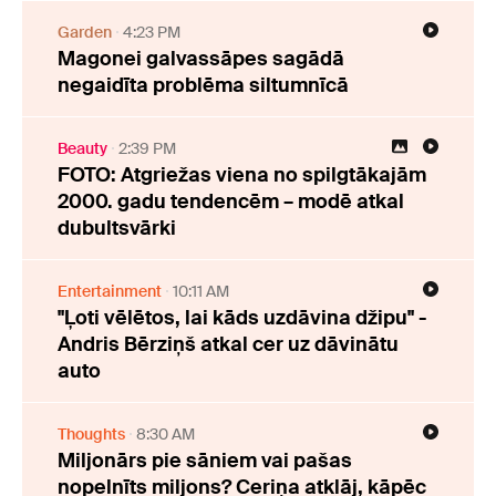
Garden
4:23 PM
Magonei galvassāpes sagādā
negaidīta problēma siltumnīcā
Beauty
2:39 PM
FOTO: Atgriežas viena no spilgtākajām
2000. gadu tendencēm – modē atkal
dubultsvārki
Entertainment
10:11 AM
"Ļoti vēlētos, lai kāds uzdāvina džipu" -
Andris Bērziņš atkal cer uz dāvinātu
auto
Thoughts
8:30 AM
Miljonārs pie sāniem vai pašas
nopelnīts miljons? Ceriņa atklāj, kāpēc