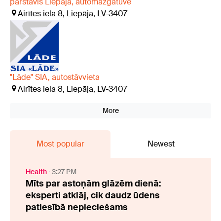
pārstāvis Liepājā, automazgātuve
Airītes iela 8, Liepāja, LV-3407
"Lāde" SIA, autostāvvieta
Airītes iela 8, Liepāja, LV-3407
More
Most popular
Newest
Health
3:27 PM
Mīts par astoņām glāzēm dienā:
eksperti atklāj, cik daudz ūdens
patiesībā nepieciešams