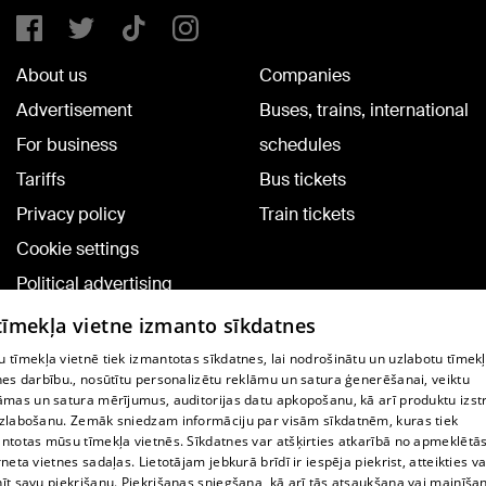
About us
Companies
Advertisement
Buses, trains, international
For business
schedules
Tariffs
Bus tickets
Privacy policy
Train tickets
Cookie settings
Political advertising
Cookie policy
 tīmekļa vietne izmanto sīkdatnes
Commenting terms
 tīmekļa vietnē tiek izmantotas sīkdatnes, lai nodrošinātu un uzlabotu tīmek
nes darbību., nosūtītu personalizētu reklāmu un satura ģenerēšanai, veiktu
āmas un satura mērījumus, auditorijas datu apkopošanu, kā arī produktu izst
TV program
zlabošanu. Zemāk sniedzam informāciju par visām sīkdatnēm, kuras tiek
Contract rules
ntotas mūsu tīmekļa vietnēs. Sīkdatnes var atšķirties atkarībā no apmeklētā
rneta vietnes sadaļas. Lietotājam jebkurā brīdī ir iespēja piekrist, atteikties va
360 Ziņu kontakti
īt savu piekrišanu. Piekrišanas sniegšana, kā arī tās atsaukšana vai mainīša