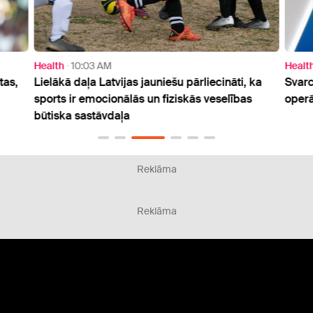
Health
10:03 AM
Healt
tas,
Lielākā daļa Latvijas jauniešu pārliecināti, ka
Svarc
sports ir emocionālās un fiziskās veselības
operā
būtiska sastāvdaļa
Reklāma
Reklāma