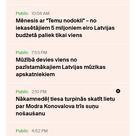
Public
10:56 AM
Mēnesis ar "Temu nodokli" – no
iekasētājiem 5 miljoniem eiro Latvijas
budžetā paliek tikai viens
Public
7:53 PM
Mūžībā devies viens no
pazīstamākajiem Latvijas mūzikas
apskatniekiem
Public
2:10 PM
Nākamnedēļ tiesa turpinās skatīt lietu
par Modra Konovalova trīs suņu
nošaušanu
Public
4:52 PM