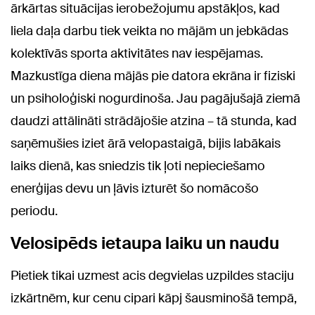
ārkārtas situācijas ierobežojumu apstākļos, kad
liela daļa darbu tiek veikta no mājām un jebkādas
kolektīvās sporta aktivitātes nav iespējamas.
Mazkustīga diena mājās pie datora ekrāna ir fiziski
un psiholoģiski nogurdinoša. Jau pagājušajā ziemā
daudzi attālināti strādājošie atzina – tā stunda, kad
saņēmušies iziet ārā velopastaigā, bijis labākais
laiks dienā, kas sniedzis tik ļoti nepieciešamo
enerģijas devu un ļāvis izturēt šo nomācošo
periodu.
Velosipēds ietaupa laiku un naudu
Pietiek tikai uzmest acis degvielas uzpildes staciju
izkārtnēm, kur cenu cipari kāpj šausminošā tempā,