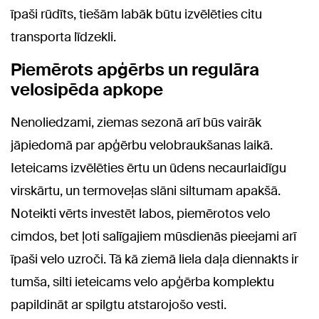
īpaši rūdīts, tiešām labāk būtu izvēlēties citu
transporta līdzekli.
Piemērots apģērbs un regulāra
velosipēda apkope
Nenoliedzami, ziemas sezonā arī būs vairāk
jāpiedomā par apģērbu velobraukšanas laikā.
Ieteicams izvēlēties ērtu un ūdens necaurlaidīgu
virskārtu, un termoveļas slāni siltumam apakšā.
Noteikti vērts investēt labos, piemērotos velo
cimdos, bet ļoti salīgajiem mūsdienās pieejami arī
īpaši velo uzroči. Tā kā ziemā liela daļa diennakts ir
tumša, silti ieteicams velo apģērba komplektu
papildināt ar spilgtu atstarojošo vesti.