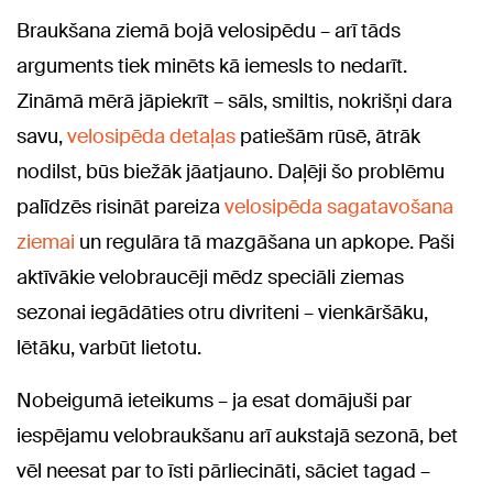
Braukšana ziemā bojā velosipēdu – arī tāds
arguments tiek minēts kā iemesls to nedarīt.
Zināmā mērā jāpiekrīt – sāls, smiltis, nokrišņi dara
savu,
velosipēda detaļas
patiešām rūsē, ātrāk
nodilst, būs biežāk jāatjauno. Daļēji šo problēmu
palīdzēs risināt pareiza
velosipēda sagatavošana
ziemai
un regulāra tā mazgāšana un apkope. Paši
aktīvākie velobraucēji mēdz speciāli ziemas
sezonai iegādāties otru divriteni – vienkāršāku,
lētāku, varbūt lietotu.
Nobeigumā ieteikums – ja esat domājuši par
iespējamu velobraukšanu arī aukstajā sezonā, bet
vēl neesat par to īsti pārliecināti, sāciet tagad –