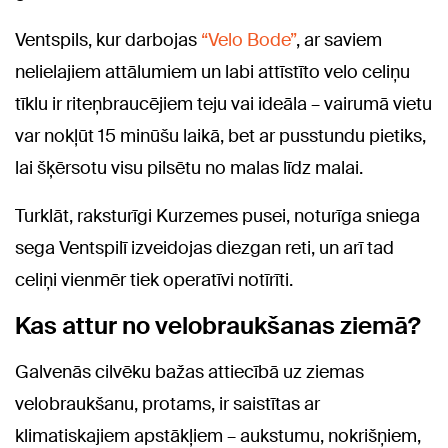
Ventspils, kur darbojas
“Velo Bode”
, ar saviem
nelielajiem attālumiem un labi attīstīto velo celiņu
tīklu ir riteņbraucējiem teju vai ideāla – vairumā vietu
var nokļūt 15 minūšu laikā, bet ar pusstundu pietiks,
lai šķērsotu visu pilsētu no malas līdz malai.
Turklāt, raksturīgi Kurzemes pusei, noturīga sniega
sega Ventspilī izveidojas diezgan reti, un arī tad
celiņi vienmēr tiek operatīvi notīrīti.
Kas attur no velobraukšanas ziemā?
Galvenās cilvēku bažas attiecībā uz ziemas
velobraukšanu, protams, ir saistītas ar
klimatiskajiem apstākļiem – aukstumu, nokrišņiem,