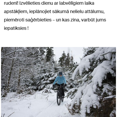
rudenī! Izvēlieties dienu ar labvēlīgiem laika
apstākļiem, ieplānojiet sākumā nelielu attālumu,
piemēroti saģērbieties – un kas zina, varbūt jums
iepatiksies !