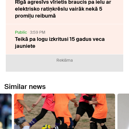
Rīgā agresīvs vīrietis braucis pa ielu ar
elektrisko ratiņkrēslu vairāk nekā 5
promiļu reibumā
Public
3:59 PM
Teikā pa logu izkritusi 15 gadus veca
jauniete
Reklāma
Similar news