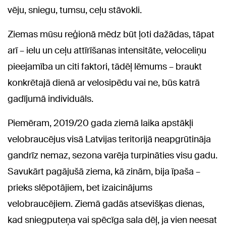
vēju, sniegu, tumsu, ceļu stāvokli.
Ziemas mūsu reģionā mēdz būt ļoti dažādas, tāpat
arī – ielu un ceļu attīrīšanas intensitāte, veloceliņu
pieejamība un citi faktori, tādēļ lēmums – braukt
konkrētajā dienā ar velosipēdu vai ne, būs katrā
gadījumā individuāls.
Piemēram, 2019/20 gada ziemā laika apstākļi
velobraucējus visā Latvijas teritorijā neapgrūtināja
gandrīz nemaz, sezona varēja turpināties visu gadu.
Savukārt pagājušā ziema, kā zinām, bija īpaša –
prieks slēpotājiem, bet izaicinājums
velobraucējiem. Ziemā gadās atsevišķas dienas,
kad sniegputeņa vai spēcīga sala dēļ, ja vien neesat