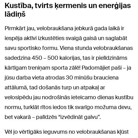
Kustība, tvirts ķermenis un enerģijas
lādiņš
Pirmkārt jau, velobraukšana jebkurā gada laikā ir
iespēja aktīvi izkustēties svaigā gaisā un saglabāt
savu sportisko formu. Viena stunda velobraukšanas
sadedzina 450 – 500 kalorijas, tas ir pielīdzināms
kārtīgam treniņam sporta zālē! Padomājiet paši – ja
jūsu darba vieta atrodas 30 minūšu brauciena
attālumā, tad došanās turp un atpakaļ ar
velosipēdu jau nodrošinās ieteicamo dienas kustību
normu, turklāt rītos iedos tik svarīgo možuma devu,
bet vakarā – palīdzēs “izvēdināt galvu”.
Vēl jo vērtīgāks ieguvums no velobraukšanas kļūst