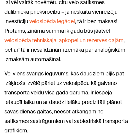
lai vēl vairāk novērtētu citu velo satiksmes
dalībnieka priekšrocību – ja neskaita vienreizēju
investīciju
velosipēda iegādei
, tā ir bez maksas!
Protams, zināma summa ik gadu būs jāatvēl
velosipēda tehniskajai apkopei un rezerves daļām
,
bet arī tā ir nesalīdzināmi zemāka par analoģiskām
izmaksām automašīnai.
Vēl viens svarīgs ieguvums, kas daudziem bijis pat
izšķirošs izvēlē pāriet uz velosipēdu kā galveno
transporta veidu visa gada garumā, ir iespēja
ietaupīt laiku un ar daudz lielāku precizitāti plānot
savas dienas gaitas, neesot atkarīgam no
satiksmes sastrēgumiem vai sabiedriskā transporta
grafikiem.