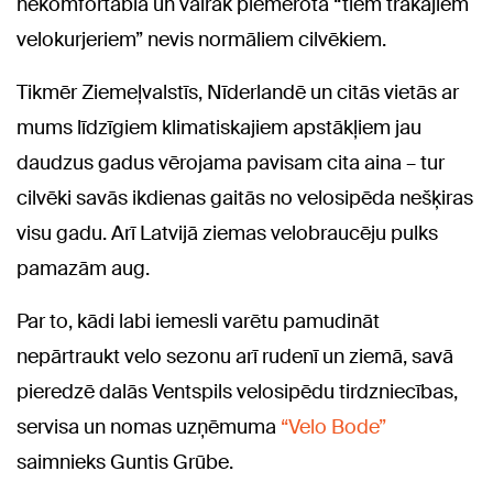
nekomfortabla un vairāk piemērota “tiem trakajiem
velokurjeriem” nevis normāliem cilvēkiem.
Tikmēr Ziemeļvalstīs, Nīderlandē un citās vietās ar
mums līdzīgiem klimatiskajiem apstākļiem jau
daudzus gadus vērojama pavisam cita aina – tur
cilvēki savās ikdienas gaitās no velosipēda nešķiras
visu gadu. Arī Latvijā ziemas velobraucēju pulks
pamazām aug.
Par to, kādi labi iemesli varētu pamudināt
nepārtraukt velo sezonu arī rudenī un ziemā, savā
pieredzē dalās Ventspils velosipēdu tirdzniecības,
servisa un nomas uzņēmuma
“Velo Bode”
saimnieks Guntis Grūbe.