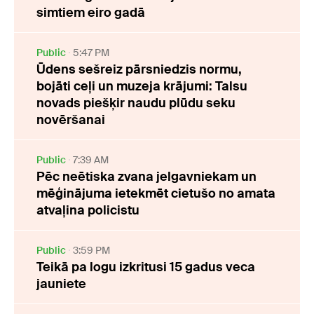
simtiem eiro gadā
Public
5:47 PM
Ūdens sešreiz pārsniedzis normu,
bojāti ceļi un muzeja krājumi: Talsu
novads piešķir naudu plūdu seku
novēršanai
Public
7:39 AM
Pēc neētiska zvana jelgavniekam un
mēģinājuma ietekmēt cietušo no amata
atvaļina policistu
Public
3:59 PM
Teikā pa logu izkritusi 15 gadus veca
jauniete