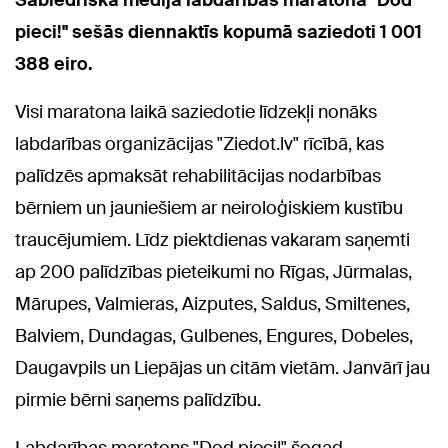
pieci!" sešās diennaktīs kopumā saziedoti 1 001
388 eiro.
Visi maratona laikā saziedotie līdzekļi nonāks
labdarības organizācijas "Ziedot.lv" rīcībā, kas
palīdzēs apmaksāt rehabilitācijas nodarbības
bērniem un jauniešiem ar neiroloģiskiem kustību
traucējumiem. Līdz piektdienas vakaram saņemti
ap 200 palīdzības pieteikumi no Rīgas, Jūrmalas,
Mārupes, Valmieras, Aizputes, Saldus, Smiltenes,
Balviem, Dundagas, Gulbenes, Engures, Dobeles,
Daugavpils un Liepājas un citām vietām. Janvārī jau
pirmie bērni saņems palīdzību.
Labdarības maratons "Dod pieci!" šogad