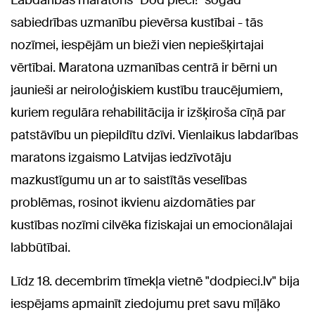
sabiedrības uzmanību pievērsa kustībai - tās
nozīmei, iespējām un bieži vien nepiešķirtajai
vērtībai. Maratona uzmanības centrā ir bērni un
jaunieši ar neiroloģiskiem kustību traucējumiem,
kuriem regulāra rehabilitācija ir izšķiroša cīņā par
patstāvību un piepildītu dzīvi. Vienlaikus labdarības
maratons izgaismo Latvijas iedzīvotāju
mazkustīgumu un ar to saistītās veselības
problēmas, rosinot ikvienu aizdomāties par
kustības nozīmi cilvēka fiziskajai un emocionālajai
labbūtībai.
Līdz 18. decembrim tīmekļa vietnē "dodpieci.lv" bija
iespējams apmainīt ziedojumu pret savu mīļāko