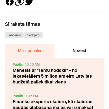
Šī raksta tēmas
Labdarība
Ziedojumi
Most popular
Newest
Public
10:56 AM
Mēnesis ar "Temu nodokli" – no
iekasētājiem 5 miljoniem eiro Latvijas
budžetā paliek tikai viens
Public
4:47 PM
Finanšu eksperts skaidro, kā skaidras
naudas glabāšana mājās var izmaksāt