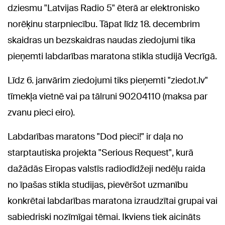
dziesmu "Latvijas Radio 5" ēterā ar elektronisko
norēķinu starpniecību. Tāpat līdz 18. decembrim
skaidras un bezskaidras naudas ziedojumi tika
pieņemti labdarības maratona stikla studijā Vecrīgā.
Līdz 6. janvārim ziedojumi tiks pieņemti "ziedot.lv"
tīmekļa vietnē vai pa tālruni 90204110 (maksa par
zvanu pieci eiro).
Labdarības maratons "Dod pieci!" ir daļa no
starptautiska projekta "Serious Request", kurā
dažādās Eiropas valstīs radiodīdžeji nedēļu raida
no īpašas stikla studijas, pievēršot uzmanību
konkrētai labdarības maratona izraudzītai grupai vai
sabiedriski nozīmīgai tēmai. Ikviens tiek aicināts