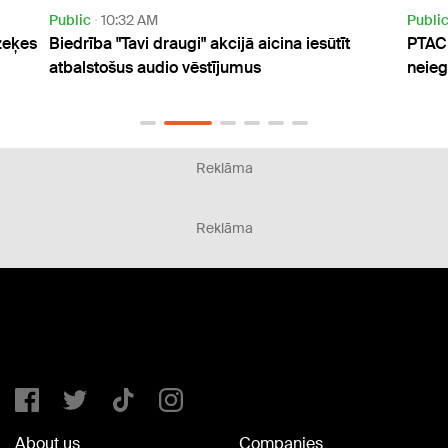
ublic
10:32 AM
Public
8:57 P
iedrība "Tavi draugi" akcijā aicina iesūtīt
PTAC aicina iz
tbalstošus audio vēstījumus
neiegādāties 
Reklāma
Reklāma
About us
Companies