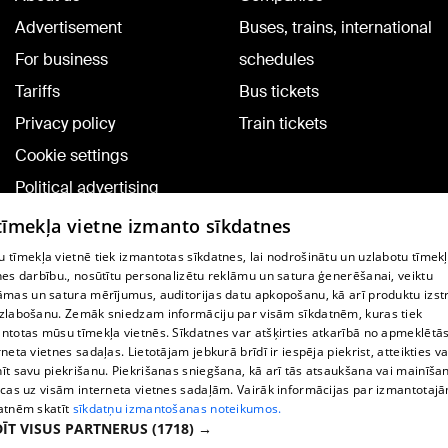
Advertisement
Buses, trains, international
For business
schedules
Tariffs
Bus tickets
Privacy policy
Train tickets
Cookie settings
Political advertising
Cookie policy
 tīmekļa vietne izmanto sīkdatnes
Commenting terms
 tīmekļa vietnē tiek izmantotas sīkdatnes, lai nodrošinātu un uzlabotu tīmek
nes darbību., nosūtītu personalizētu reklāmu un satura ģenerēšanai, veiktu
āmas un satura mērījumus, auditorijas datu apkopošanu, kā arī produktu izst
TV program
zlabošanu. Zemāk sniedzam informāciju par visām sīkdatnēm, kuras tiek
Contract rules
ntotas mūsu tīmekļa vietnēs. Sīkdatnes var atšķirties atkarībā no apmeklētā
rneta vietnes sadaļas. Lietotājam jebkurā brīdī ir iespēja piekrist, atteikties va
360 Ziņu kontakti
īt savu piekrišanu. Piekrišanas sniegšana, kā arī tās atsaukšana vai mainīša
ecas uz visām interneta vietnes sadaļām. Vairāk informācijas par izmantotaj
Helio Media
atnēm skatīt
sīkdatņu izmantošanas noteikumos.
ĪT VISUS PARTNERUS
(1718) →
Vortal assistance service: e-mail -
info@1188.lv