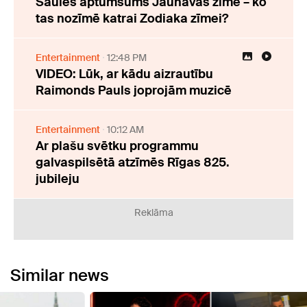
Saules aptumsums Jaunavas zīmē – ko
tas nozīmē katrai Zodiaka zīmei?
Entertainment
12:48 PM
VIDEO: Lūk, ar kādu aizrautību
Raimonds Pauls joprojām muzicē
Entertainment
10:12 AM
Ar plašu svētku programmu
galvaspilsētā atzīmēs Rīgas 825.
jubileju
Reklāma
Similar news