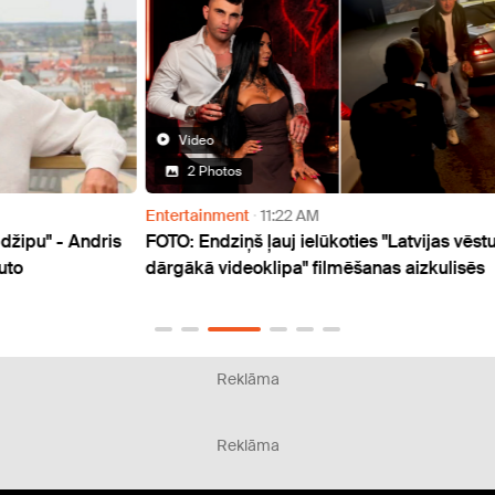
Video
2 Photos
Entertainment
11:22 AM
Thoug
dris
FOTO: Endziņš ļauj ielūkoties "Latvijas vēsturē
"Atti
dārgākā videoklipa" filmēšanas aizkulisēs
Kalni
gadu
Reklāma
Reklāma