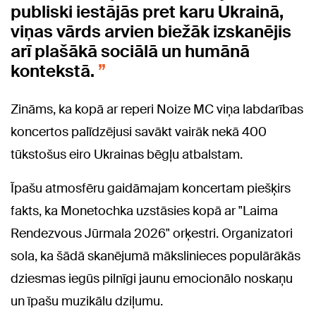
publiski iestājās pret karu Ukrainā,
viņas vārds arvien biežāk izskanējis
arī plašākā sociālā un humānā
kontekstā.
Zināms, ka kopā ar reperi Noize MC viņa labdarības
koncertos palīdzējusi savākt vairāk nekā 400
tūkstošus eiro Ukrainas bēgļu atbalstam.
Īpašu atmosfēru gaidāmajam koncertam piešķirs
fakts, ka Monetochka uzstāsies kopā ar "Laima
Rendezvous Jūrmala 2026" orķestri. Organizatori
sola, ka šādā skanējumā mākslinieces populārākās
dziesmas iegūs pilnīgi jaunu emocionālo noskaņu
un īpašu muzikālu dziļumu.