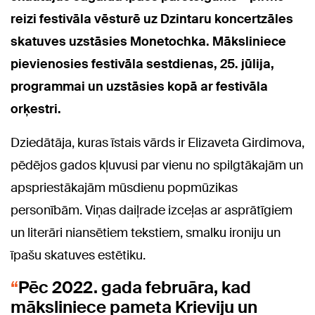
reizi festivāla vēsturē uz Dzintaru koncertzāles
skatuves uzstāsies Monetochka. Māksliniece
pievienosies festivāla sestdienas, 25. jūlija,
programmai un uzstāsies kopā ar festivāla
orķestri.
Dziedātāja, kuras īstais vārds ir Elizaveta Girdimova,
pēdējos gados kļuvusi par vienu no spilgtākajām un
apspriestākajām mūsdienu popmūzikas
personībām. Viņas daiļrade izceļas ar asprātīgiem
un literāri niansētiem tekstiem, smalku ironiju un
īpašu skatuves estētiku.
Pēc 2022. gada februāra, kad
māksliniece pameta Krieviju un