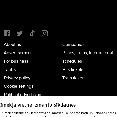
About us
Companies
Advertisement
Buses, trains, international
For business
schedules
Tariffs
Bus tickets
Privacy policy
Train tickets
Cookie settings
Political advertising
Cookie policy
 tīmekļa vietne izmanto sīkdatnes
Commenting terms
 tīmekļa vietnē tiek izmantotas sīkdatnes, lai nodrošinātu un uzlabotu tīmek