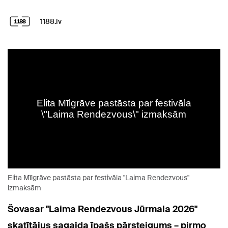
1188.lv
Elita Mīlgrāve pastāsta par festivāla "Laima Rendezvous"
izmaksām
Šovasar "Laima Rendezvous Jūrmala 2026"
skatītājus sagaida īpašs pārsteigums – pirmo