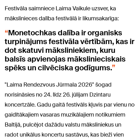
Festivāla saimniece Laima Vaikule uzsver, ka
mākslinieces dalība festivālā ir likumsakarīga:
Monetochkas dalība ir organisks
turpinājums festivāla vērtībām, kas ir
dot skatuvi māksliniekiem, kuru
balsīs apvienojas mākslinieciskais
spēks un cilvēciska godīgums.
"Laima Rendezvous Jūrmala 2026" šogad
norisināsies no 24. līdz 26. jūlijam Dzintaru
koncertzāle. Gadu gaitā festivāls kļuvis par vienu no
gaidītākajiem vasaras muzikālajiem notikumiem
Baltijā, pulcējot dažādu valstu māksliniekus un
radot unikālus koncertu sastāvus, kas bieži vien