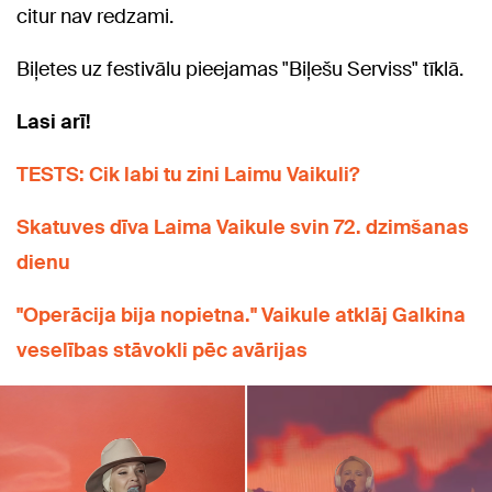
citur nav redzami.
Biļetes uz festivālu pieejamas "Biļešu Serviss" tīklā.
Lasi arī!
TESTS: Cik labi tu zini Laimu Vaikuli?
Skatuves dīva Laima Vaikule svin 72. dzimšanas
dienu
"Operācija bija nopietna." Vaikule atklāj Galkina
veselības stāvokli pēc avārijas