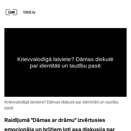
1188.lv
Krievvalodīgā latviete? Dāmas diskutē par identitāti un tautību
pasē
Raidījumā "Dāmas ar drāmu" izvērtusies
emocionāla un brīžiem ļoti asa diskusija par