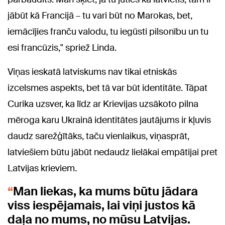
jābūt kā Francijā – tu vari būt no Marokas, bet,
iemācījies franču valodu, tu iegūsti pilsonību un tu
esi francūzis," spriež Linda.
Viņas ieskatā latviskums nav tikai etniskās
izcelsmes aspekts, bet tā var būt identitāte. Tāpat
Curika uzsver, ka līdz ar Krievijas uzsākoto pilna
mēroga karu Ukrainā identitātes jautājums ir kļuvis
daudz sarežģītāks, taču vienlaikus, viņasprāt,
latviešiem būtu jābūt nedaudz lielākai empātijai pret
Latvijas krieviem.
Man liekas, ka mums būtu jādara
viss iespējamais, lai viņi justos kā
daļa no mums, no mūsu Latvijas.