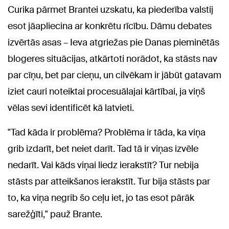
Curika pārmet Brantei uzskatu, ka piederība valstij
esot jāapliecina ar konkrētu rīcību. Dāmu debates
izvērtās asas – Ieva atgriežas pie Danas pieminētās
blogeres situācijas, atkārtoti norādot, ka stāsts nav
par cīņu, bet par cieņu, un cilvēkam ir jābūt gatavam
iziet cauri noteiktai procesuālajai kārtībai, ja viņš
vēlas sevi identificēt kā latvieti.
"Tad kāda ir problēma? Problēma ir tāda, ka viņa
grib izdarīt, bet neiet darīt. Tad tā ir viņas izvēle
nedarīt. Vai kāds viņai liedz ierakstīt? Tur nebija
stāsts par atteikšanos ierakstīt. Tur bija stāsts par
to, ka viņa negrib šo ceļu iet, jo tas esot pārāk
sarežģīti," pauž Brante.