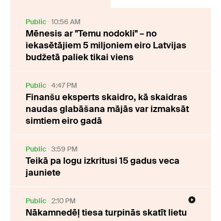
Public
10:56 AM
Mēnesis ar "Temu nodokli" – no
iekasētājiem 5 miljoniem eiro Latvijas
budžetā paliek tikai viens
Public
4:47 PM
Finanšu eksperts skaidro, kā skaidras
naudas glabāšana mājās var izmaksāt
simtiem eiro gadā
Public
3:59 PM
Teikā pa logu izkritusi 15 gadus veca
jauniete
Public
2:10 PM
Nākamnedēļ tiesa turpinās skatīt lietu