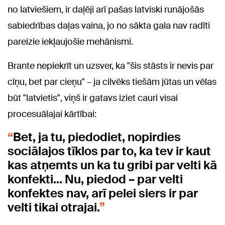
no latviešiem, ir daļēji arī pašas latviski runājošās
sabiedrības daļas vaina, jo no sākta gala nav radīti
pareizie iekļaujošie mehānismi.
Brante nepiekrīt un uzsver, ka "šis stāsts ir nevis par
cīņu, bet par cieņu" – ja cilvēks tiešām jūtas un vēlas
būt "latvietis", viņš ir gatavs iziet cauri visai
procesuālajai kārtībai:
Bet, ja tu, piedodiet, nopirdies
sociālajos tīklos par to, ka tev ir kaut
kas atņemts un ka tu gribi par velti kā
konfekti... Nu, piedod – par velti
konfektes nav, arī pelei siers ir par
velti tikai otrajai.