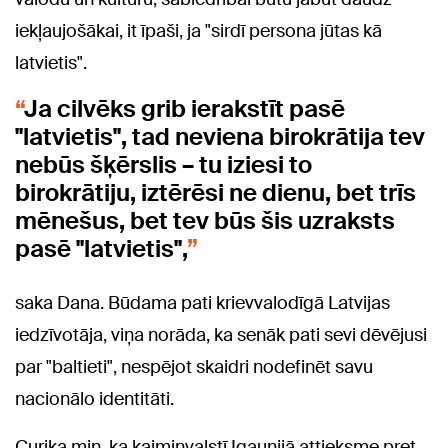
iekļaujošākai, it īpaši, ja "sirdī persona jūtas kā
latvietis".
Ja cilvēks grib ierakstīt pasē
"latvietis", tad neviena birokrātija tev
nebūs šķērslis – tu iziesi to
birokrātiju, iztērēsi ne dienu, bet trīs
mēnešus, bet tev būs šis uzraksts
pasē "latvietis",
saka Dana. Būdama pati krievvalodīgā Latvijas
iedzīvotāja, viņa norāda, ka senāk pati sevi dēvējusi
par "baltieti", nespējot skaidri nodefinēt savu
nacionālo identitāti.
Curika min, ka kaimiņvalstī Igaunijā attieksme pret