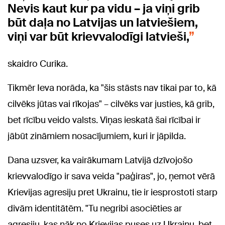
Nevis kaut kur pa vidu – ja viņi grib
būt daļa no Latvijas un latviešiem,
viņi var būt krievvalodīgi latvieši,
skaidro Curika.
Tikmēr Ieva norāda, ka "šis stāsts nav tikai par to, kā
cilvēks jūtas vai rīkojas" – cilvēks var justies, kā grib,
bet rīcību veido valsts. Viņas ieskatā šai rīcībai ir
jābūt zināmiem nosacījumiem, kuri ir jāpilda.
Dana uzsver, ka vairākumam Latvijā dzīvojošo
krievvalodīgo ir sava veida "paģiras", jo, ņemot vērā
Krievijas agresiju pret Ukrainu, tie ir iesprostoti starp
divām identitātēm. "Tu negribi asociēties ar
agresiju, kas nāk no Krievijas puses uz Ukrainu, bet