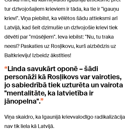
tur dzīvojošajiem krieviem ir tāda, ka tie ir "igauņu
krievi". Viņa piebilst, ka vēlētos šādu attieksmi arī
Latvijā, kad šeit dzimušie un dzīvojošie krievi tiek
dēvēti par "mūsējiem". Ieva iebilst: "Nu, tu traka
neesi? Paskaties uz Rosļikovu, kurš aizbēdzis uz
Baltkrieviju! Izbeidz ākstīties!
Linda savukārt oponē – šādi
personāži kā Rosļikovs var vairoties,
jo sabiedrībā tiek uzturēta un vairota
"mentalitāte, ka latvietība ir
jānopelna".
Viņa skaidro, ka Igaunijā krievvalodīgo radikalizācija
nav tik liela kā Latvijā.