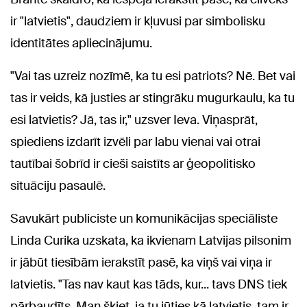
ir "latvietis", daudziem ir kļuvusi par simbolisku
identitātes apliecinājumu.
"Vai tas uzreiz nozīmē, ka tu esi patriots? Nē. Bet vai
tas ir veids, kā justies ar stingrāku mugurkaulu, ka tu
esi latvietis? Jā, tas ir," uzsver Ieva. Viņasprāt,
spiediens izdarīt izvēli par labu vienai vai otrai
tautībai šobrīd ir cieši saistīts ar ģeopolitisko
situāciju pasaulē.
Savukārt publiciste un komunikācijas speciāliste
Linda Curika uzskata, ka ikvienam Latvijas pilsonim
ir jābūt tiesībām ierakstīt pasē, ka viņš vai viņa ir
latvietis. "Tas nav kaut kas tāds, kur... tavs DNS tiek
pārbaudīts. Man šķiet, ja tu jūties kā latvietis, tam ir