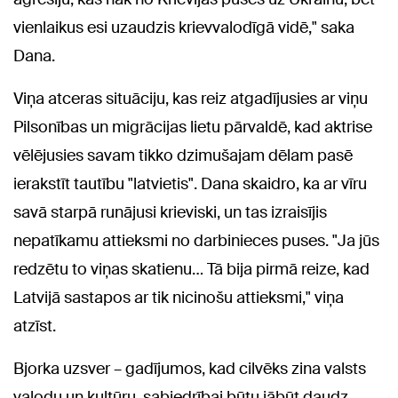
vienlaikus esi uzaudzis krievvalodīgā vidē," saka
Dana.
Viņa atceras situāciju, kas reiz atgadījusies ar viņu
Pilsonības un migrācijas lietu pārvaldē, kad aktrise
vēlējusies savam tikko dzimušajam dēlam pasē
ierakstīt tautību "latvietis". Dana skaidro, ka ar vīru
savā starpā runājusi krieviski, un tas izraisījis
nepatīkamu attieksmi no darbinieces puses. "Ja jūs
redzētu to viņas skatienu… Tā bija pirmā reize, kad
Latvijā sastapos ar tik nicinošu attieksmi," viņa
atzīst.
Bjorka uzsver – gadījumos, kad cilvēks zina valsts
valodu un kultūru, sabiedrībai būtu jābūt daudz