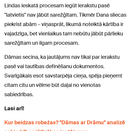
Lindas ieskatā procesam iegūt ierakstu pasē
"latvietis" nav jābūt sarežģītam. Tikmēr Dana sliecas
piekrist abām – viņasprāt, likumā noteiktā kārtība ir
vajadzīga, bet vienlaikus tam nebūtu jābūt pārlieku
sarežģītam un ilgam procesam.
Dāmas secina, ka jautājums nav tikai par ierakstu
pasē vai tautības definēšanu dokumentos.
Svarīgākais esot savstarpēja cieņa, spēja pieņemt
citam citu un vēlme būt daļai no vienotas
sabiedrības.
Lasi arī!
Kur beidzas robežas? "Dāmas ar Drāmu" analizē