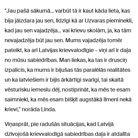
"Jau pašā sākumā... varbūt tā ir kaut kāda lieta, kas
bija jāizdara jau sen, līdzīgi kā ar Uzvaras pieminekli,
kad jau sen vajadzēja... vai krievu skolām, ja, ka tām
nevajadzēja būt jau sen. Mums vajadzēja tomēr
pateikt, ka arī Latvijas krievvalodīgie – viņi arī ir daļa
no mūsu sabiedrības. Man liekas, ka tas ir drusciņ
izpalicis, ka mums ir bijušas tās paralēlās realitātes
un ka latviešiem ir bijis ārkārtīgi svarīgi, tai skaitā
vēsturisku iemeslu dēļ, nostiprināt, ka mēs te esam
saimnieki, ka mēs esam bišķīt augstākā līmenī nekā
krievi," norāda Linda.
Viņasprāt, pie radušās situācijas, kad Latvijā
dzīvojošā krievvalodīgā sabiedrības daļa ir atdalīta