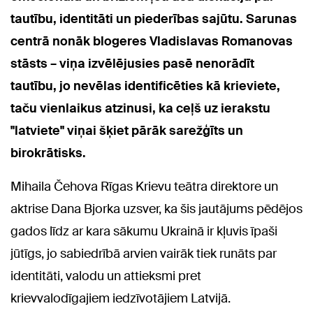
tautību, identitāti un piederības sajūtu. Sarunas
centrā nonāk blogeres Vladislavas Romanovas
stāsts – viņa izvēlējusies pasē nenorādīt
tautību, jo nevēlas identificēties kā krieviete,
taču vienlaikus atzinusi, ka ceļš uz ierakstu
"latviete" viņai šķiet pārāk sarežģīts un
birokrātisks.
Mihaila Čehova Rīgas Krievu teātra direktore un
aktrise Dana Bjorka uzsver, ka šis jautājums pēdējos
gados līdz ar kara sākumu Ukrainā ir kļuvis īpaši
jūtīgs, jo sabiedrībā arvien vairāk tiek runāts par
identitāti, valodu un attieksmi pret
krievvalodīgajiem iedzīvotājiem Latvijā.