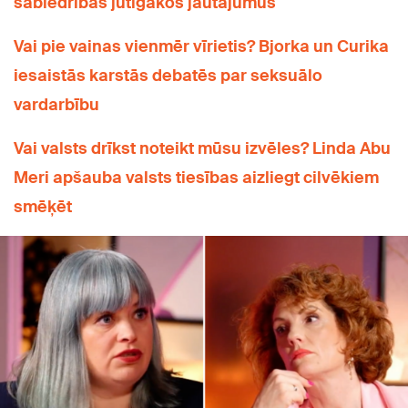
sabiedrības jūtīgākos jautājumus
Vai pie vainas vienmēr vīrietis? Bjorka un Curika
iesaistās karstās debatēs par seksuālo
vardarbību
Vai valsts drīkst noteikt mūsu izvēles? Linda Abu
Meri apšauba valsts tiesības aizliegt cilvēkiem
smēķēt