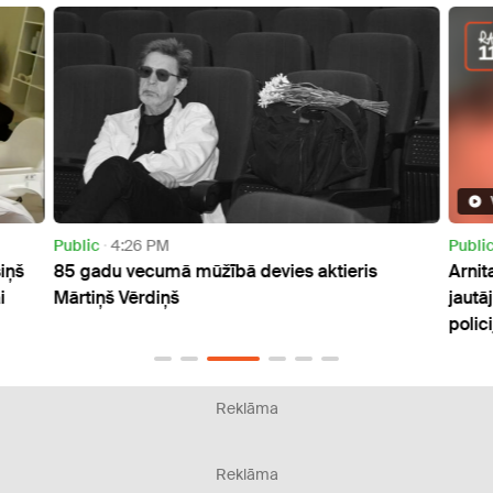
Public
4:26 PM
Publi
iņš
85 gadu vecumā mūžībā devies aktieris
Arnit
i
Mārtiņš Vērdiņš
jautā
polici
Reklāma
Reklāma