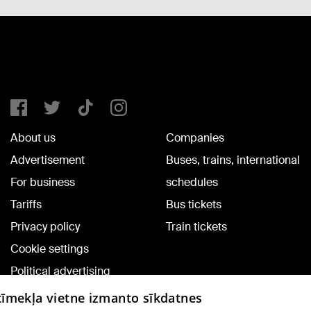
About us
Companies
Advertisement
Buses, trains, international
For business
schedules
Tariffs
Bus tickets
Privacy policy
Train tickets
Cookie settings
Political advertising
Cookie policy
 tīmekļa vietne izmanto sīkdatnes