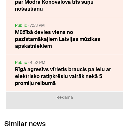
par Modra Konovalova trīs suņu
nošaušanu
Public
7:53 PM
Mūžībā devies viens no
pazīstamākajiem Latvijas mūzikas
apskatniekiem
Public
4:52 PM
Rīgā agresīvs vīrietis braucis pa ielu ar
elektrisko ratiņkrēslu vairāk nekā 5
promiļu reibumā
Reklāma
Similar news