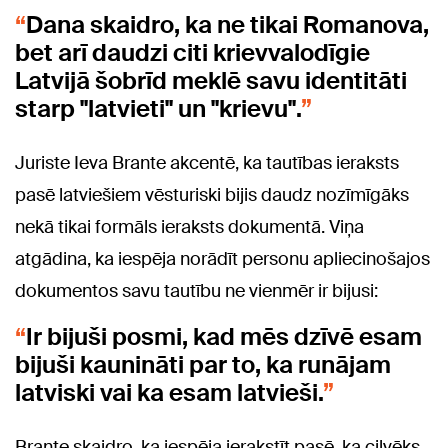
Dana skaidro, ka ne tikai Romanova,
bet arī daudzi citi krievvalodīgie
Latvijā šobrīd meklē savu identitāti
starp "latvieti" un "krievu".
Juriste Ieva Brante akcentē, ka tautības ieraksts
pasē latviešiem vēsturiski bijis daudz nozīmīgāks
nekā tikai formāls ieraksts dokumentā. Viņa
atgādina, ka iespēja norādīt personu apliecinošajos
dokumentos savu tautību ne vienmēr ir bijusi:
Ir bijuši posmi, kad mēs dzīvē esam
bijuši kaunināti par to, ka runājam
latviski vai ka esam latvieši.
Brante skaidro, ka iespēja ierakstīt pasē, ka cilvēks