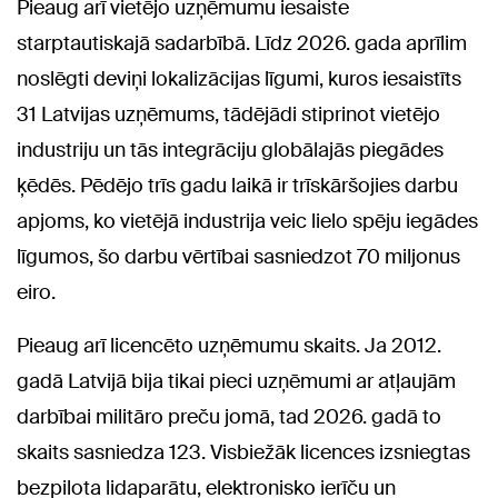
Pieaug arī vietējo uzņēmumu iesaiste
starptautiskajā sadarbībā. Līdz 2026. gada aprīlim
noslēgti deviņi lokalizācijas līgumi, kuros iesaistīts
31 Latvijas uzņēmums, tādējādi stiprinot vietējo
industriju un tās integrāciju globālajās piegādes
ķēdēs. Pēdējo trīs gadu laikā ir trīskāršojies darbu
apjoms, ko vietējā industrija veic lielo spēju iegādes
līgumos, šo darbu vērtībai sasniedzot 70 miljonus
eiro.
Pieaug arī licencēto uzņēmumu skaits. Ja 2012.
gadā Latvijā bija tikai pieci uzņēmumi ar atļaujām
darbībai militāro preču jomā, tad 2026. gadā to
skaits sasniedza 123. Visbiežāk licences izsniegtas
bezpilota lidaparātu, elektronisko ierīču un