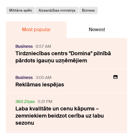
Militārie spēki
Aizsardzības ministrija
Bizness
Most popular
Newest
Business
8:57 AM
Tirdzniecības centrs "Domina" pilnībā
pārdots igauņu uzņēmējiem
Business
3:00 AM
Reklāmas iespējas
360 Ziņas
5:31 PM
Laba kvalitāte un cenu kāpums –
zemniekiem beidzot cerība uz labu
sezonu