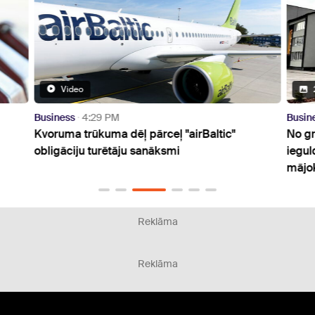
Video
Business
4:29 PM
Busin
Kvoruma trūkuma dēļ pārceļ "airBaltic"
No gr
obligāciju turētāju sanāksmi
iegul
mājo
Reklāma
Reklāma