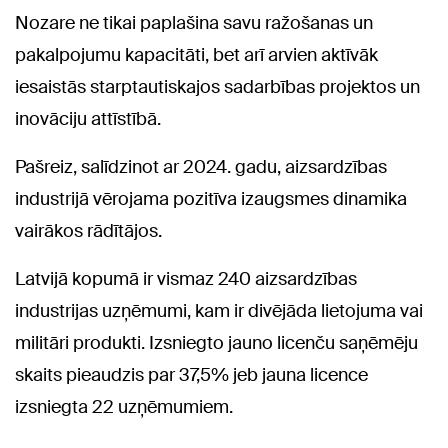
Nozare ne tikai paplašina savu ražošanas un
pakalpojumu kapacitāti, bet arī arvien aktīvāk
iesaistās starptautiskajos sadarbības projektos un
inovāciju attīstībā.
Pašreiz, salīdzinot ar 2024. gadu, aizsardzības
industrijā vērojama pozitīva izaugsmes dinamika
vairākos rādītājos.
Latvijā kopumā ir vismaz 240 aizsardzības
industrijas uzņēmumi, kam ir divējāda lietojuma vai
militāri produkti. Izsniegto jauno licenču saņēmēju
skaits pieaudzis par 37,5% jeb jauna licence
izsniegta 22 uzņēmumiem.