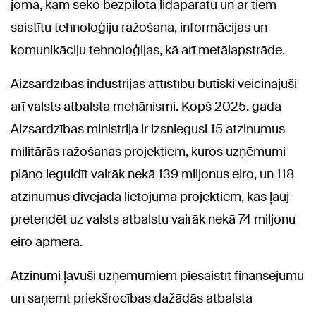
jomā, kam seko bezpilota lidaparātu un ar tiem
saistītu tehnoloģiju ražošana, informācijas un
komunikāciju tehnoloģijas, kā arī metālapstrāde.
Aizsardzības industrijas attīstību būtiski veicinājuši
arī valsts atbalsta mehānismi. Kopš 2025. gada
Aizsardzības ministrija ir izsniegusi 15 atzinumus
militārās ražošanas projektiem, kuros uzņēmumi
plāno ieguldīt vairāk nekā 139 miljonus eiro, un 118
atzinumus divējāda lietojuma projektiem, kas ļauj
pretendēt uz valsts atbalstu vairāk nekā 74 miljonu
eiro apmērā.
Atzinumi ļāvuši uzņēmumiem piesaistīt finansējumu
un saņemt priekšrocības dažādās atbalsta