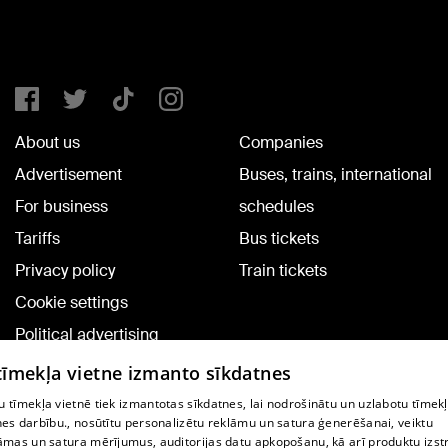
About us
Companies
Advertisement
Buses, trains, international
For business
schedules
Tariffs
Bus tickets
Privacy policy
Train tickets
Cookie settings
Political advertising
Cookie policy
 tīmekļa vietne izmanto sīkdatnes
Commenting terms
 tīmekļa vietnē tiek izmantotas sīkdatnes, lai nodrošinātu un uzlabotu tīmek
nes darbību., nosūtītu personalizētu reklāmu un satura ģenerēšanai, veiktu
āmas un satura mērījumus, auditorijas datu apkopošanu, kā arī produktu izst
TV program