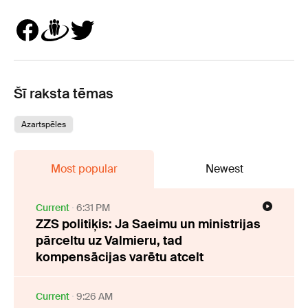
Šī raksta tēmas
Azartspēles
Most popular
Newest
Current
6:31 PM
ZZS politiķis: Ja Saeimu un ministrijas
pārceltu uz Valmieru, tad
kompensācijas varētu atcelt
Current
9:26 AM