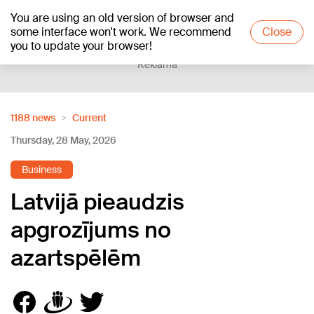
You are using an old version of browser and
+20
°C
some interface won't work. We recommend
Close
you to update your browser!
Reklāma
1188 news
Current
Thursday, 28 May, 2026
Business
Latvijā pieaudzis
apgrozījums no
azartspēlēm