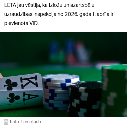
LETA jau vēstīja, ka Izložu un azartspēļu
uzraudzības inspekcija no 2026. gada 1. aprīļa ir
pievienota VID.
Foto: Unsplash