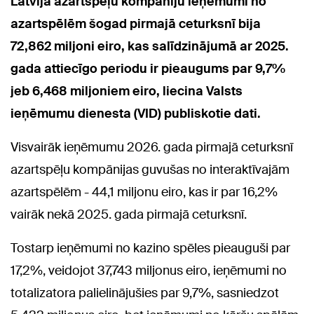
Latvijā azartspēļu kompāniju ieņēmumi no
azartspēlēm šogad pirmajā ceturksnī bija
72,862 miljoni eiro, kas salīdzinājumā ar 2025.
gada attiecīgo periodu ir pieaugums par 9,7%
jeb 6,468 miljoniem eiro, liecina Valsts
ieņēmumu dienesta (VID) publiskotie dati.
Visvairāk ieņēmumu 2026. gada pirmajā ceturksnī
azartspēļu kompānijas guvušas no interaktīvajām
azartspēlēm - 44,1 miljonu eiro, kas ir par 16,2%
vairāk nekā 2025. gada pirmajā ceturksnī.
Tostarp ieņēmumi no kazino spēles pieauguši par
17,2%, veidojot 37,743 miljonus eiro, ieņēmumi no
totalizatora palielinājušies par 9,7%, sasniedzot