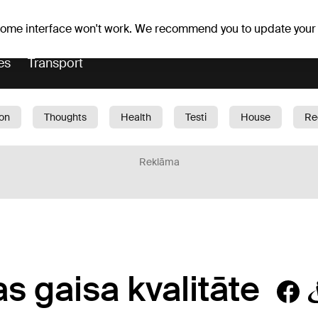
Weather forecast
Horoscopes
lavs
 some interface won't work. We recommend you to update your
es
Transport
ion
Thoughts
Health
Testi
House
Re
dren
Car
1188 play
Sport
Business
G
Reklāma
as gaisa kvalitāte