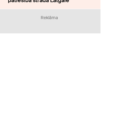
patiesībā strādā Latgalē
Reklāma