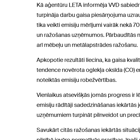
Kā aģentūru LETA informēja VVD sabiedris
turpināja darbu gaisa piesārņojuma uzrau
tika veikti emisiju mērījumi vairāk nekā 7
un ražošanas uzņēmumos. Pārbaudītās no
arī mēbeļu un metālapstrādes ražošanu.
Apkopotie rezultāti liecina, ka gaisa kvali
tendence novērota oglekļa oksīda (CO) e
noteiktās emisiju robežvērtības.
Vienlaikus atsevišķās jomās progress ir l
emisiju rādītāji sadedzināšanas iekārtās
uzņēmumiem turpināt pilnveidot un prec
Savukārt citās ražošanas iekārtās situāc
pilnībā ievēro normatīvās prasības, īpaš