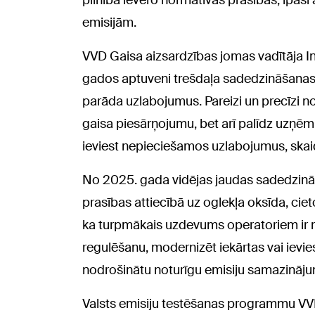
emisijām.
VVD Gaisa aizsardzības jomas vadītāja I
gados aptuveni trešdaļa sadedzināšanas i
parāda uzlabojumus. Pareizi un precīzi 
gaisa piesārņojumu, bet arī palīdz uzņē
ieviest nepieciešamos uzlabojumus, skaid
No 2025. gada vidējas jaudas sadedzinā
prasības attiecībā uz oglekļa oksīda, cie
ka turpmākais uzdevums operatoriem ir 
regulēšanu, modernizēt iekārtas vai ievies
nodrošinātu noturīgu emisiju samazinājumu
Valsts emisiju testēšanas programmu VVD 