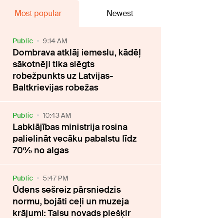
Most popular
Newest
Public
9:14 AM
Dombrava atklāj iemeslu, kādēļ
sākotnēji tika slēgts
robežpunkts uz Latvijas-
Baltkrievijas robežas
Public
10:43 AM
Labklājības ministrija rosina
palielināt vecāku pabalstu līdz
70% no algas
Public
5:47 PM
Ūdens sešreiz pārsniedzis
normu, bojāti ceļi un muzeja
krājumi: Talsu novads piešķir