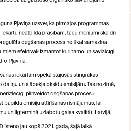
nguna Pļaviņa uzsver, ka pirmajos programmas
ekārtu neatbilda prasībām, taču mērījumi skaidri
noregulēts degšanas process ne tikai samazina
mumiem efektīvāk izmantot kurināmo un savlaicīgi
ro Pļaviņa.
šanas iekārtām spēkā stājušās stingrākas
to daļiņu un slāpekļa oksīdu emisijām. Tas nozīmē,
mērķtiecīgi pilnveidot degšanas procesu
t papildu emisiju attīrīšanas risinājumus, lai
 un ilgtermiņā uzlabotu gaisa kvalitāti Latvijā.
īsteno jau kopš 2021. gada, šajā laikā