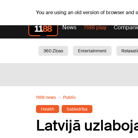
Sa, 08.08.2026.
+15
°C
Mudīte, Vladislava, Vladis
You are using an old version of browser and
News
1188 play
Compani
360 Ziņas
Entertainment
Relaxat
Current
Traffic
Beauty
Chil
1188 news
Public
Health
Sabiedrība
Latvijā uzlaboj