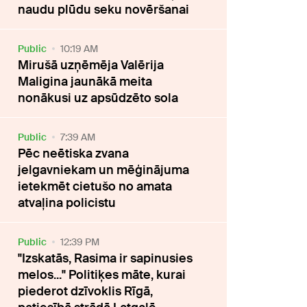
naudu plūdu seku novēršanai
Public
10:19 AM
Mirušā uzņēmēja Valērija
Maligina jaunākā meita
nonākusi uz apsūdzēto sola
Public
7:39 AM
Pēc neētiska zvana
jelgavniekam un mēģinājuma
ietekmēt cietušo no amata
atvaļina policistu
Public
12:39 PM
"Izskatās, Rasima ir sapinusies
melos..." Politiķes māte, kurai
piederot dzīvoklis Rīgā,