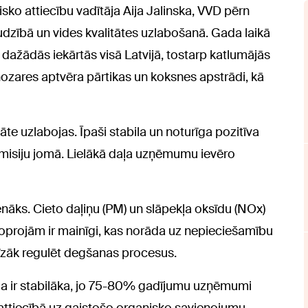
ko attiecību vadītāja Aija Jalinska, VVD pērn
dzībā un vides kvalitātes uzlabošanā. Gada laikā
0 dažādās iekārtās visā Latvijā, tostarp katlumājās
zares aptvēra pārtikas un koksnes apstrādi, kā
tāte uzlabojas. Īpaši stabila un noturīga pozitīva
misiju jomā. Lielākā daļa uzņēmumu ievēro
ēnāks. Cieto daļiņu (PM) un slāpekļa oksīdu (NOx)
 joprojām ir mainīgi, kas norāda uz nepieciešamību
īzāk regulēt degšanas procesus.
ija ir stabilāka, jo 75-80% gadījumu uzņēmumi
i attiecībā uz gaistošo organisko savienojumu