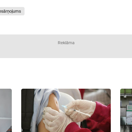
esārņojums
Reklāma