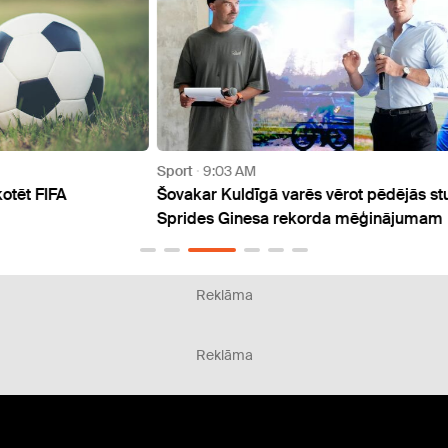
Sport
9:03 AM
Sport
Šovakar Kuldīgā varēs vērot pēdējās stundas
Augus
Sprides Ginesa rekorda mēģinājumam
rallij
Reklāma
Reklāma