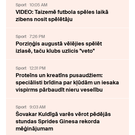
Sport
10:05 AM
VIDEO: Taizemē futbola spēles laikā
zibens nosit spēlētāju
Sport
7:26 PM
Porziņģis augustā vēlējies spēlēt
izlasē, taču klubs uzlicis "veto"
Sport
12:31 PM
Proteīns un kreatīns pusaudžiem:
speciālisti brīdina par kļūdām un iesaka
vispirms pārbaudīt nieru veselību
Sport
9:03 AM
Šovakar Kuldīgā varēs vērot pēdējās
stundas Sprides Ginesa rekorda
mēģinājumam