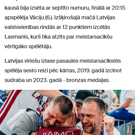
kausā bija izsēta ar septīto numuru, finālā ar 20:15
apspēlēja Vāciju (6.). Izšķirošajā mačā Latvijas
valstsvienības rindās ar 12 punktiem izcēlās
Lasmanis, kurš tika atzīts par meistarsacīkšu
vērtīgāko spēlētāju.
Latvijas vīriešu izlase pasaules meistarsacīkstēs
spēlēja sesto reizi pēc kārtas, 2019. gadā izcīnot
sudraba un 2023. gadā - bronzas medaļas.