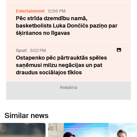
Entertainment
12:56 PM
Pēc strīda dzemdību namā,
basketbolists Luka Dončičs paziņo par
šķiršanos no līgavas
Sport
3:02 PM
Ostapenko pēc pārtrauktās spēles
saņēmusi milzu negācijas un pat
draudus sociālajos tīklos
Reklāma
Similar news