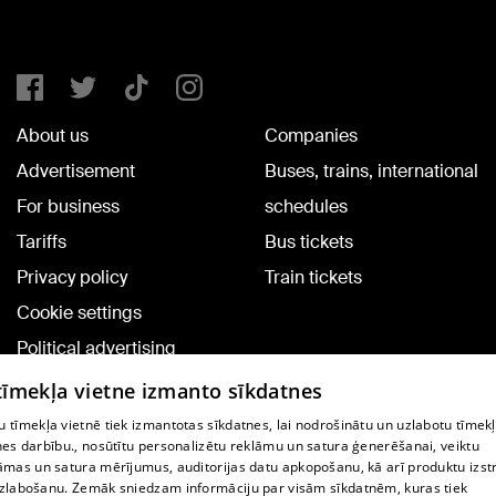
About us
Companies
Advertisement
Buses, trains, international
For business
schedules
Tariffs
Bus tickets
Privacy policy
Train tickets
Cookie settings
Political advertising
Cookie policy
 tīmekļa vietne izmanto sīkdatnes
Commenting terms
 tīmekļa vietnē tiek izmantotas sīkdatnes, lai nodrošinātu un uzlabotu tīmek
nes darbību., nosūtītu personalizētu reklāmu un satura ģenerēšanai, veiktu
āmas un satura mērījumus, auditorijas datu apkopošanu, kā arī produktu izst
TV program
zlabošanu. Zemāk sniedzam informāciju par visām sīkdatnēm, kuras tiek