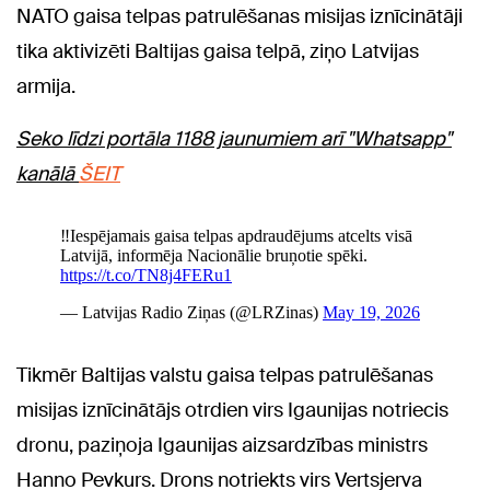
NATO gaisa telpas patrulēšanas misijas iznīcinātāji
tika aktivizēti Baltijas gaisa telpā, ziņo Latvijas
armija.
Seko līdzi portāla 1188 jaunumiem arī "Whatsapp"
kanālā
ŠEIT
Tikmēr Baltijas valstu gaisa telpas patrulēšanas
misijas iznīcinātājs otrdien virs Igaunijas notriecis
dronu, paziņoja Igaunijas aizsardzības ministrs
Hanno Pevkurs. Drons notriekts virs Vertsjerva