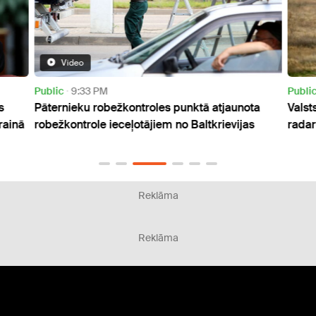
Video
Public
9:33 PM
Publi
s
Pāternieku robežkontroles punktā atjaunota
Valst
rainā
robežkontrole ieceļotājiem no Baltkrievijas
radar
Reklāma
Reklāma