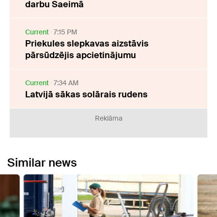
darbu Saeimā
Current
7:15 PM
Priekules slepkavas aizstāvis
pārsūdzējis apcietinājumu
Current
7:34 AM
Latvijā sākas solārais rudens
Reklāma
Similar news