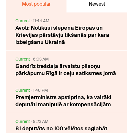
Most popular
Newest
Current
11:44 AM
Avoti: Notikusi slepena Eiropas un
Krievijas pārstāvju tikšanās par kara
izbeigšanu Ukrainā
Current
6:03 AM
Gandrīz trešdaļa ārvalstu pilsoņu
pārkāpumu Rīgā ir ceļu satiksmes jomā
Current
1:48 PM
Premjerministrs apstiprina, ka vairāki
deputāti manipulē ar kompensācijām
Current
9:23 AM
81 deputāts no 100 vēlētos saglabāt