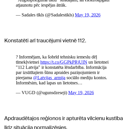
Konstatēti arī traucējumi vietnē 112.
Apdraudētajos reģionos ir apturēta vilcienu kustība
līdz situācija normalizēsies.