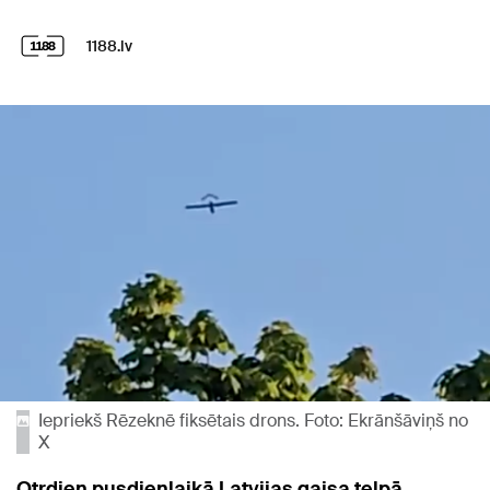
1188.lv
Iepriekš Rēzeknē fiksētais drons. Foto: Ekrānšāviņš no
X
Otrdien pusdienlaikā Latvijas gaisa telpā