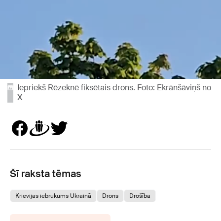
Iepriekš Rēzeknē fiksētais drons. Foto: Ekrānšāviņš no
X
Šī raksta tēmas
Krievijas iebrukums Ukrainā
Drons
Drošība