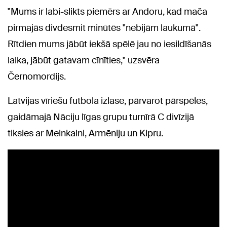
"Mums ir labi-slikts piemērs ar Andoru, kad mača
pirmajās divdesmit minūtēs "nebijām laukumā".
Rītdien mums jābūt iekšā spēlē jau no iesildīšanās
laika, jābūt gatavam cīnīties," uzsvēra
Černomordijs.
Latvijas vīriešu futbola izlase, pārvarot pārspēles,
gaidāmajā Nāciju līgas grupu turnīrā C divīzijā
tiksies ar Melnkalni, Armēniju un Kipru.