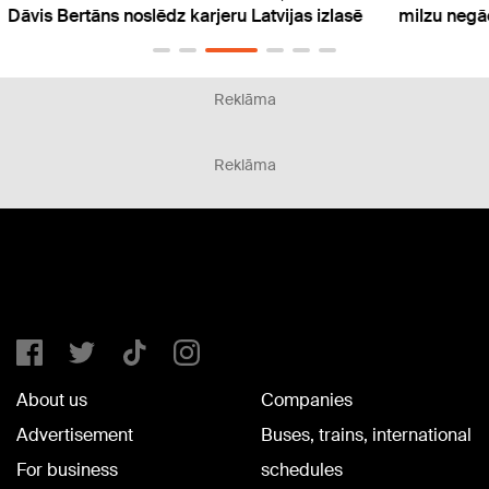
asē
milzu negācijas un pat draudus sociālajos tīklos
čempi
Reklāma
Reklāma
About us
Companies
Advertisement
Buses, trains, international
For business
schedules