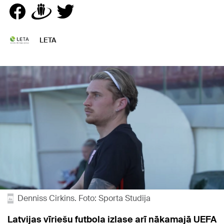
LETA
Denniss Cirkins. Foto: Sporta Studija
Latvijas vīriešu futbola izlase arī nākamajā UEFA