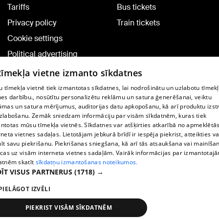
Tariffs
Bus tickets
Privacy policy
Train tickets
Cookie settings
Political advertising
Cookie policy
 tīmekļa vietne izmanto sīkdatnes
Commenting terms
 tīmekļa vietnē tiek izmantotas sīkdatnes, lai nodrošinātu un uzlabotu tīmek
nes darbību., nosūtītu personalizētu reklāmu un satura ģenerēšanai, veiktu
āmas un satura mērījumus, auditorijas datu apkopošanu, kā arī produktu izst
TV program
zlabošanu. Zemāk sniedzam informāciju par visām sīkdatnēm, kuras tiek
Contract rules
ntotas mūsu tīmekļa vietnēs. Sīkdatnes var atšķirties atkarībā no apmeklētā
rneta vietnes sadaļas. Lietotājam jebkurā brīdī ir iespēja piekrist, atteikties va
360 Ziņu kontakti
īt savu piekrišanu. Piekrišanas sniegšana, kā arī tās atsaukšana vai mainīša
ecas uz visām interneta vietnes sadaļām. Vairāk informācijas par izmantotaj
Helio Media
atnēm skatīt
sīkdatņu izmantošanas noteikumos.
ĪT VISUS PARTNERUS
(1718) →
Vortal assistance service: e-mail -
info@1188.lv
PIELĀGOT IZVĒLI
Copyright © 2004-2026 SIA HELIO MEDIA.
All rights reserved.
PIEKRIST VISĀM SĪKDATNĒM