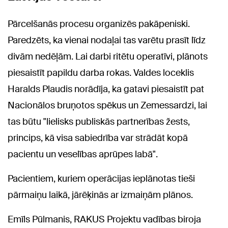
Pārcelšanās procesu organizēs pakāpeniski.
Paredzēts, ka vienai nodaļai tas varētu prasīt līdz
divām nedēļām. Lai darbi ritētu operatīvi, plānots
piesaistīt papildu darba rokas. Valdes loceklis
Haralds Plaudis norādīja, ka gatavi piesaistīt pat
Nacionālos bruņotos spēkus un Zemessardzi, lai
tas būtu "lielisks publiskās partnerības žests,
princips, kā visa sabiedrība var strādāt kopā
pacientu un veselības aprūpes labā".
Pacientiem, kuriem operācijas ieplānotas tieši
pārmaiņu laikā, jārēķinās ar izmaiņām plānos.
Emīls Pūlmanis, RAKUS Projektu vadības biroja