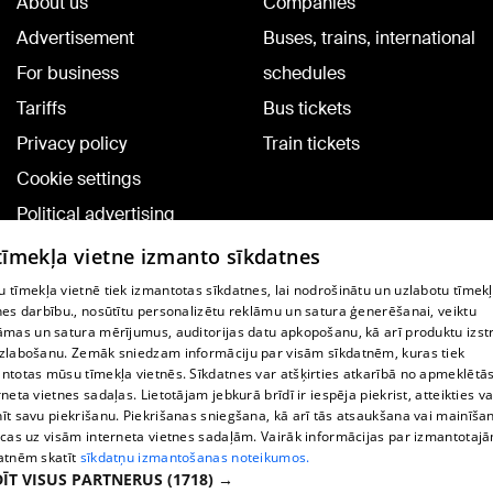
About us
Companies
Advertisement
Buses, trains, international
For business
schedules
Tariffs
Bus tickets
Privacy policy
Train tickets
Cookie settings
Political advertising
Cookie policy
 tīmekļa vietne izmanto sīkdatnes
Commenting terms
 tīmekļa vietnē tiek izmantotas sīkdatnes, lai nodrošinātu un uzlabotu tīmek
nes darbību., nosūtītu personalizētu reklāmu un satura ģenerēšanai, veiktu
āmas un satura mērījumus, auditorijas datu apkopošanu, kā arī produktu izst
TV program
zlabošanu. Zemāk sniedzam informāciju par visām sīkdatnēm, kuras tiek
Contract rules
ntotas mūsu tīmekļa vietnēs. Sīkdatnes var atšķirties atkarībā no apmeklētā
rneta vietnes sadaļas. Lietotājam jebkurā brīdī ir iespēja piekrist, atteikties va
360 Ziņu kontakti
īt savu piekrišanu. Piekrišanas sniegšana, kā arī tās atsaukšana vai mainīša
ecas uz visām interneta vietnes sadaļām. Vairāk informācijas par izmantotaj
Helio Media
atnēm skatīt
sīkdatņu izmantošanas noteikumos.
ĪT VISUS PARTNERUS
(1718) →
Vortal assistance service: e-mail -
info@1188.lv