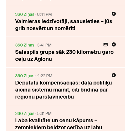
360 Ziņas
8:41 PM
Valmieras iedzīvotāji, saausieties – jūs
grib nosvērt un nomērīt!
360 Ziņas
3:41 PM
Salaspils grupa sāk 230 kilometru garo
ceļu uz Aglonu
360 Ziņas
4:22 PM
Deputātu kompensācijas: daļa politiķu
aicina sistēmu mainīt, citi brīdina par
reģionu pārstāvniecību
360 Ziņas
5:31 PM
Laba kvalitāte un cenu kāpums –
zemniekiem beidzot cerība uz labu