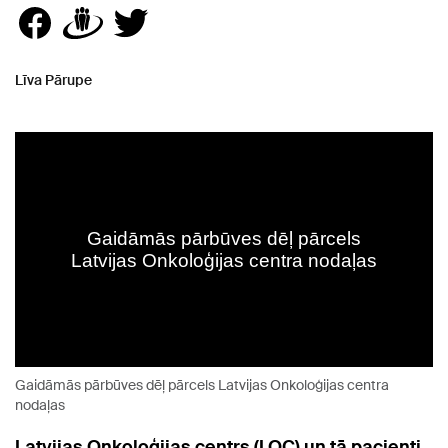
Līva Pārupe
Gaidāmās pārbūves dēļ pārcels Latvijas Onkoloģijas centra
nodaļas
Latvijas Onkoloģijas centrs (LOC) un tā pacienti