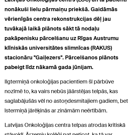
nonākuši lielu pārmaiņu priekšā. Gaidāmās
vērienīgās centra rekonstrukcijas dēļ jau
tuvākajā laikā plānots sākt tā nodaļu
pakāpenisku pārcelšanu uz Rīgas Austrumu
klīniskās universitātes slimnīcas (RAKUS)
stacionāru "Gaiļezers". Pārcelšanos plānots
pabeigt līdz nākamā gada jūnijam.
Ilgtermiņā onkoloģijas pacientiem šī pārbūve
nozīmē to, ka vairs nebūs jāārstējas telpās, kas
saglabājušās vēl no astoņdesmitajiem gadiem, bet
īstermiņā jārēķinās ar zināmām neērtībām.
Latvijas Onkoloģijas centra telpas atrodas kritiskā
stāvoklī. Ārzemju kolēģi pat neticot, ka tā var