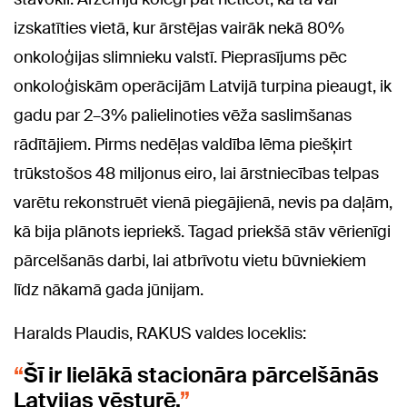
izskatīties vietā, kur ārstējas vairāk nekā 80%
onkoloģijas slimnieku valstī. Pieprasījums pēc
onkoloģiskām operācijām Latvijā turpina pieaugt, ik
gadu par 2–3% palielinoties vēža saslimšanas
rādītājiem. Pirms nedēļas valdība lēma piešķirt
trūkstošos 48 miljonus eiro, lai ārstniecības telpas
varētu rekonstruēt vienā piegājienā, nevis pa daļām,
kā bija plānots iepriekš. Tagad priekšā stāv vērienīgi
pārcelšanās darbi, lai atbrīvotu vietu būvniekiem
līdz nākamā gada jūnijam.
Haralds Plaudis, RAKUS valdes loceklis:
Šī ir lielākā stacionāra pārcelšānās
Latvijas vēsturē.