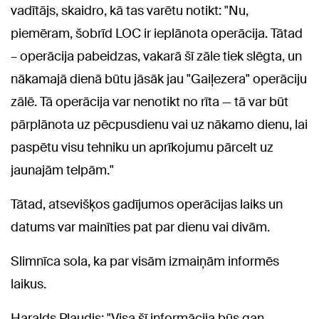
vadītājs, skaidro, kā tas varētu notikt: "Nu,
piemēram, šobrīd LOC ir ieplānota operācija. Tātad
– operācija pabeidzas, vakarā šī zāle tiek slēgta, un
nākamajā dienā būtu jāsāk jau "Gaiļezera" operāciju
zālē. Tā operācija var nenotikt no rīta — tā var būt
pārplānota uz pēcpusdienu vai uz nākamo dienu, lai
paspētu visu tehniku un aprīkojumu pārcelt uz
jaunajām telpām."
Tātad, atsevišķos gadījumos operācijas laiks un
datums var mainīties pat par dienu vai divām.
Slimnīca sola, ka par visām izmaiņām informēs
laikus.
Haralds Plaudis: "Visa šī informācija būs gan