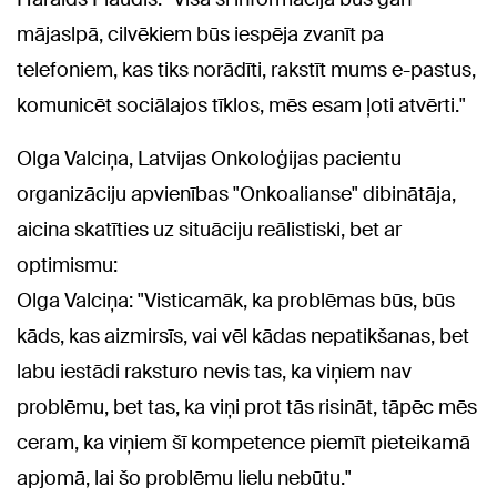
mājaslpā, cilvēkiem būs iespēja zvanīt pa
telefoniem, kas tiks norādīti, rakstīt mums e-pastus,
komunicēt sociālajos tīklos, mēs esam ļoti atvērti."
Olga Valciņa, Latvijas Onkoloģijas pacientu
organizāciju apvienības "Onkoalianse" dibinātāja,
aicina skatīties uz situāciju reālistiski, bet ar
optimismu:
Olga Valciņa: "Visticamāk, ka problēmas būs, būs
kāds, kas aizmirsīs, vai vēl kādas nepatikšanas, bet
labu iestādi raksturo nevis tas, ka viņiem nav
problēmu, bet tas, ka viņi prot tās risināt, tāpēc mēs
ceram, ka viņiem šī kompetence piemīt pieteikamā
apjomā, lai šo problēmu lielu nebūtu."