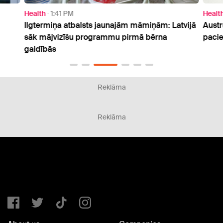
Health
1:41 PM
Healt
Ilgtermiņa atbalsts jaunajām māmiņām: Latvijā
Austr
sāk mājvizīšu programmu pirmā bērna
pacie
gaidībās
Reklāma
Reklāma