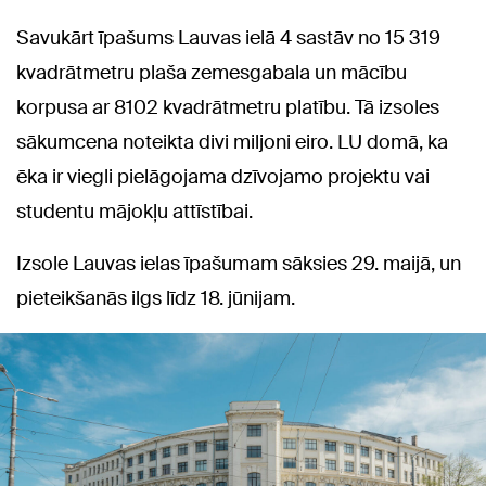
Savukārt īpašums Lauvas ielā 4 sastāv no 15 319
kvadrātmetru plaša zemesgabala un mācību
korpusa ar 8102 kvadrātmetru platību. Tā izsoles
sākumcena noteikta divi miljoni eiro. LU domā, ka
ēka ir viegli pielāgojama dzīvojamo projektu vai
studentu mājokļu attīstībai.
Izsole Lauvas ielas īpašumam sāksies 29. maijā, un
pieteikšanās ilgs līdz 18. jūnijam.