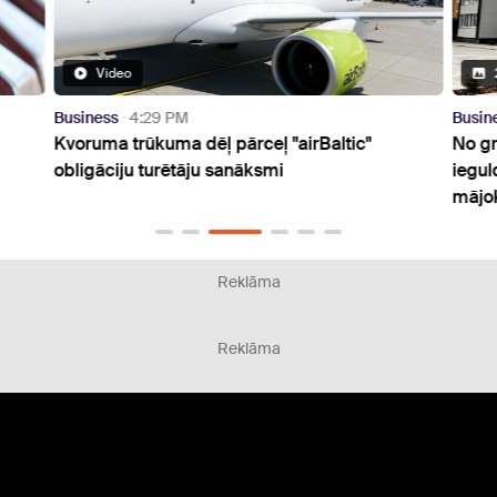
Video
Business
4:29 PM
Busin
Kvoruma trūkuma dēļ pārceļ "airBaltic"
No gr
obligāciju turētāju sanāksmi
iegul
mājo
Reklāma
Reklāma