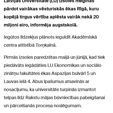
Latvijas Universitāte (LU) izsolēs mēģinās
pārdot vairākas vēsturiskās ēkas Rīgā, kuru
kopējā tirgus vērtība aplēsta vairāk nekā 20
miljoni eiro, informēja augstskolā.
Iegūtos līdzekļus plānots ieguldīt Akadēmiskā
centra attīstībā Torņkalnā.
Pirmās izsoles paredzētas maijā un jūnijā, kad tiek
piedāvāts iegādāties LU Ekonomikas un sociālo
zinātņu fakultātes ēkas Aspazijas bulvārī 5 un
Lauvas ielā 4. Abus īpašumus atsavinās ar
nosacījumu, ka universitāte turpinās izmantot
telpas līdz Rakstu mājas būvniecības pabeigšanai
un pārcelšanās procesa noslēgumam.