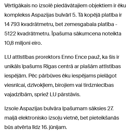
Vērtīgākais no izsolē piedāvātajiem objektiem ir ēku
komplekss Aspazijas bulvārī 5. Tā kopējā platība ir
14 793 kvadrātmetru, bet zemesgabala platība -
5122 kvadrātmetru. Īpašuma sākumcena noteikta
10,8 miljoni eiro.
LU attīstības prorektors Enno Ence pauž, ka šis ir
unikāls īpašums Rīgas centrā ar plašām attīstības
iespējām. Pēc pārbūves ēku iespējams pielāgot
viesnīcai, dzīvokļiem, birojiem vai tirdzniecības
vajadzībām, spriež LU pārstāvis.
Izsole Aspazijas bulvāra īpašumam sāksies 27.
maijā elektronisko izsoļu vietnē, bet pieteikšanās
būs atvērta līdz 16. jūnijam.