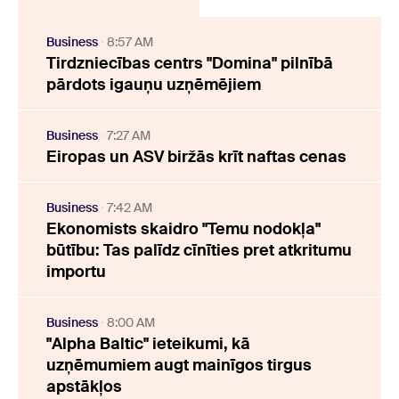
Business
8:57 AM
Tirdzniecības centrs "Domina" pilnībā
pārdots igauņu uzņēmējiem
Business
7:27 AM
Eiropas un ASV biržās krīt naftas cenas
Business
7:42 AM
Ekonomists skaidro "Temu nodokļa"
būtību: Tas palīdz cīnīties pret atkritumu
importu
Business
8:00 AM
"Alpha Baltic" ieteikumi, kā
uzņēmumiem augt mainīgos tirgus
apstākļos