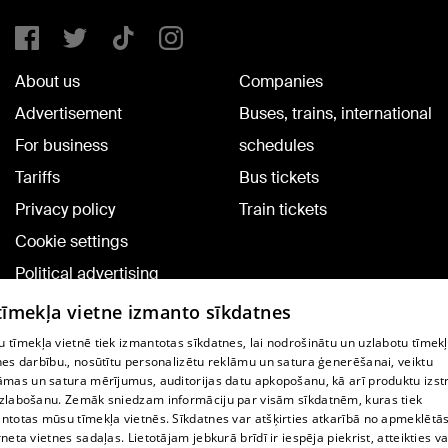
About us
Companies
Advertisement
Buses, trains, international
For business
schedules
Tariffs
Bus tickets
Privacy policy
Train tickets
Cookie settings
Political advertising
Cookie policy
 tīmekļa vietne izmanto sīkdatnes
Commenting terms
 tīmekļa vietnē tiek izmantotas sīkdatnes, lai nodrošinātu un uzlabotu tīmek
nes darbību., nosūtītu personalizētu reklāmu un satura ģenerēšanai, veiktu
āmas un satura mērījumus, auditorijas datu apkopošanu, kā arī produktu izst
TV program
zlabošanu. Zemāk sniedzam informāciju par visām sīkdatnēm, kuras tiek
Contract rules
ntotas mūsu tīmekļa vietnēs. Sīkdatnes var atšķirties atkarībā no apmeklētā
rneta vietnes sadaļas. Lietotājam jebkurā brīdī ir iespēja piekrist, atteikties va