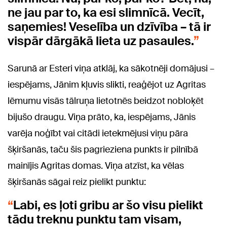
ne jau par to, ka esi slimnīcā. Vecīt,
saņemies! Veselība un dzīvība – tā ir
vispār dārgākā lieta uz pasaules.
Sarunā ar Esteri viņa atklāj, ka sākotnēji domājusi –
iespējams, Jānim kļuvis slikti, reaģējot uz Agritas
lēmumu visās tālruņa lietotnēs beidzot nobloķēt
bijušo draugu. Viņa prāto, ka, iespējams, Jānis
varēja noģībt vai citādi ietekmējusi viņu pāra
šķiršanās, taču šis pagrieziena punkts ir pilnībā
mainījis Agritas domas. Viņa atzīst, ka vēlas
šķiršanās sāgai reiz pielikt punktu:
Labi, es ļoti gribu ar šo visu pielikt
tādu treknu punktu tam visam,