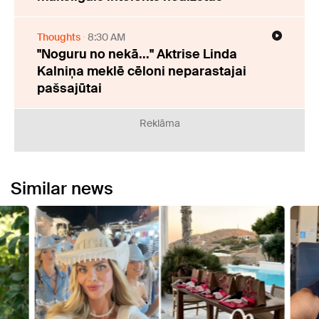
Thoughts
8:30 AM
"Noguru no nekā..." Aktrise Linda
Kalniņa meklē cēloni neparastajai
pašsajūtai
Reklāma
Similar news