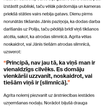
izstāstīt publiski, taču vēlāk pārdomāja un kameras
priekšā stāties vairs nebija gatavs. Dienu pirms
norunātās tikšanās Jānis paziņoja, ka dodas darba
darīšanās uz Poliju, taču pēdējā brīdī viņš tikšanos
atcēla, sakot, ka atrodas slimnīcā. Agrita vēlas
noskaidrot, vai Jānis tiešām atrodas slimnīcā,
uzsverot:
Principā, nav jau tā, ka viņš man ir
vienaldzīgs cilvēks. Es domāju
vienkārši uzzvanīt, noskaidrot, vai
tiešām viņš ir [slimnīcā].
Agrita nolemj piezvanīt uz ārstniecības iestādes
uzņemšanas nodaļu. Norādot bijušā drauga