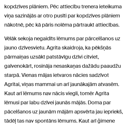
kopdzīves plāniem. Pēc attiecību trenera ieteikuma
viņa sazinājās ar otro pusīti par kopdzīves plāniem
nākotnē, pēc kā pāris nolēma pārtraukt attiecības.
Vēlāk sekoja negaidīts lēmums par pārcelšanos uz
jauno dzīvesvietu. Agrita skaidroja, ka pēkšņās
pārmaiņas uzsākt patstāvīgu dzīvi citviet,
galvenokārt, rosināja nesaskaņas dažādu paaudžu
starpā. Vienas mājas ietvaros nācies sadzīvot
Agritai, viņas mammai un arī jaunākajām atvasēm.
Kaut arī lēmums nav nācis viegli, tomēr Agrita
lēmusi par labu dzīvei jaunās mājās. Doma par
pācelšanos uz jaunām mājām apsvērta jau iepriekš,
tādēļ tas nav spontāns lēmums. Kaut arī ģimene