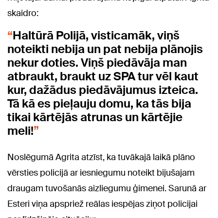
skaidro:
Haltūrā Polijā, visticamāk, viņš
noteikti nebija un pat nebija plānojis
nekur doties. Viņš piedāvāja man
atbraukt, braukt uz SPA tur vēl kaut
kur, dažādus piedāvājumus izteica.
Tā kā es pieļauju domu, ka tās bija
tikai kārtējās atrunas un kārtējie
meli!
Noslēgumā Agrita atzīst, ka tuvākajā laikā plāno
vērsties policijā ar iesniegumu noteikt bijušajam
draugam tuvošanās aizliegumu ģimenei. Sarunā ar
Esteri viņa apspriež reālas iespējas ziņot policijai