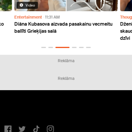
Video
Entertainment
11:31 AM
Thoug
ko
Diāna Kubasova aizvada pasakainu vecmeitu
Dženi
ballīti Grieķijas salā
skaud
dzīvi
Reklāma
Reklāma