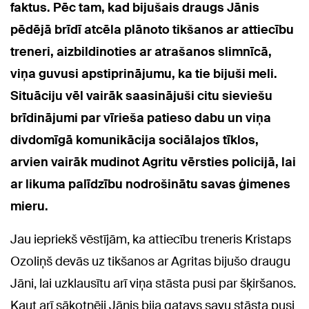
faktus.
Pēc tam, kad bijušais draugs Jānis
pēdējā brīdī atcēla plānoto tikšanos ar attiecību
treneri, aizbildinoties ar atrašanos slimnīcā,
viņa guvusi apstiprinājumu, ka tie bijuši meli.
Situāciju vēl vairāk saasinājuši citu sieviešu
brīdinājumi par vīrieša patieso dabu un viņa
divdomīgā komunikācija sociālajos tīklos,
arvien vairāk mudinot Agritu vērsties policijā, lai
ar likuma palīdzību nodrošinātu savas ģimenes
mieru.
Jau iepriekš vēstījām, ka attiecību treneris Kristaps
Ozoliņš devās uz tikšanos ar Agritas bijušo draugu
Jāni, lai uzklausītu arī viņa stāsta pusi par šķiršanos.
Kaut arī sākotnēji Jānis bija gatavs savu stāsta pusi