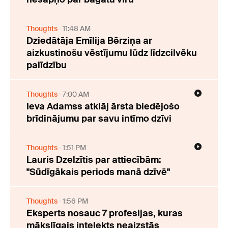
Thoughts
11:48 AM
Dziedātāja Emīlija Bērziņa ar
aizkustinošu vēstījumu lūdz līdzcilvēku
palīdzību
Thoughts
7:00 AM
Ieva Adamss atklāj ārsta biedējošo
brīdinājumu par savu intīmo dzīvi
Thoughts
1:51 PM
Lauris Dzelzītis par attiecībām:
"Sūdīgākais periods manā dzīvē"
Thoughts
1:56 PM
Eksperts nosauc 7 profesijas, kuras
mākslīgais intelekts neaizstās