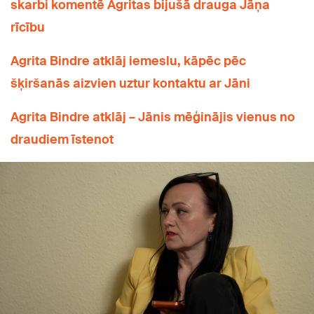
skarbi komentē Agritas bijušā drauga Jāņa
rīcību
Agrita Bindre atklāj iemeslu, kāpēc pēc
šķiršanās aizvien uztur kontaktu ar Jāni
Agrita Bindre atklāj – Jānis mēģinājis vienus no
draudiem īstenot