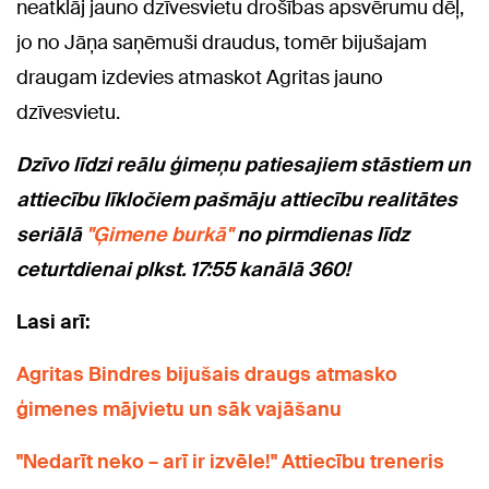
neatklāj jauno dzīvesvietu drošības apsvērumu dēļ,
jo no Jāņa saņēmuši draudus, tomēr bijušajam
draugam izdevies atmaskot Agritas jauno
dzīvesvietu.
Dzīvo līdzi reālu ģimeņu patiesajiem stāstiem un
attiecību līkločiem pašmāju attiecību realitātes
seriālā
"Ģimene burkā"
no pirmdienas līdz
ceturtdienai plkst. 17:55 kanālā 360!
Lasi arī:
Agritas Bindres bijušais draugs atmasko
ģimenes mājvietu un sāk vajāšanu
"Nedarīt neko – arī ir izvēle!" Attiecību treneris