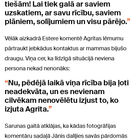
tiešām! Lai tiek galā ar saviem
uzskatiem, ar savu rīcību, saviem
plāniem, solījumiem un visu pārējo.
Vēlāk aizkadrā Estere komentē Agritas lēmumu
pārtraukt jebkādus kontaktus ar mammas bijušo
draugu. Viņa cer, ka līdzīgā situācijā neviena
persona nekad nenonāks:
Nu, pēdējā laikā viņa rīcība bija ļoti
neadekvāta, un es nevienam
cilvēkam nenovēlētu izjust to, ko
izjuta Agrita.
Sarunas gaitā atklājas, ka kādas fotogrāfijas
komentāru sadaļā Jānis dalījies savās pārdomās