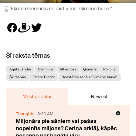
Ekrānuzņēmums no raidījuma "Ģimene burkā"
Šī raksta tēmas
Agrita Bindre
Slimnīca
Attiecības
Ģimene
Policija
Šķiršanās
Estere Bindre
Realitātes seriāls "Ģimene burkā"
Most popular
Newest
Thoughts
8:30 AM
Miljonārs pie sāniem vai pašas
nopelnīts miljons? Ceriņa atklāj, kāpēc
nesapņo par bagātu vīru