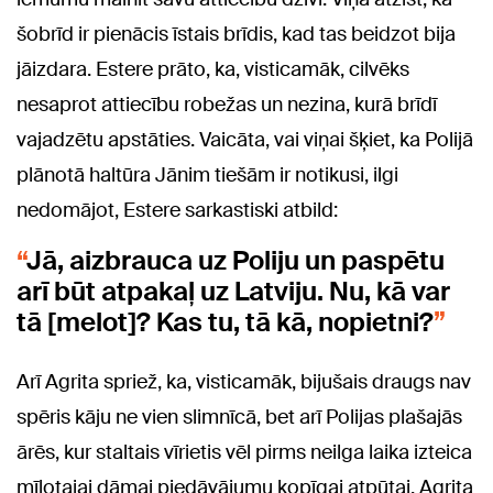
šobrīd ir pienācis īstais brīdis, kad tas beidzot bija
jāizdara. Estere prāto, ka, visticamāk, cilvēks
nesaprot attiecību robežas un nezina, kurā brīdī
vajadzētu apstāties. Vaicāta, vai viņai šķiet, ka Polijā
plānotā haltūra Jānim tiešām ir notikusi, ilgi
nedomājot, Estere sarkastiski atbild:
Jā, aizbrauca uz Poliju un paspētu
arī būt atpakaļ uz Latviju. Nu, kā var
tā [melot]? Kas tu, tā kā, nopietni?
Arī Agrita spriež, ka, visticamāk, bijušais draugs nav
spēris kāju ne vien slimnīcā, bet arī Polijas plašajās
ārēs, kur staltais vīrietis vēl pirms neilga laika izteica
mīļotajai dāmai piedāvājumu kopīgai atpūtai. Agrita