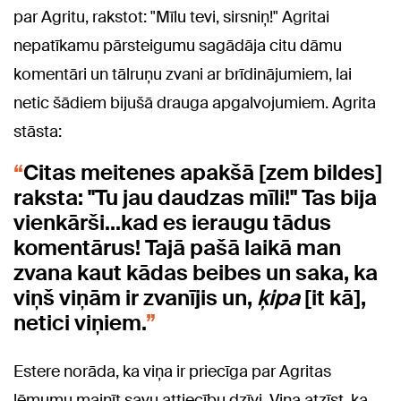
par Agritu, rakstot: "Mīlu tevi, sirsniņ!" Agritai
nepatīkamu pārsteigumu sagādāja citu dāmu
komentāri un tālruņu zvani ar brīdinājumiem, lai
netic šādiem bijušā drauga apgalvojumiem. Agrita
stāsta:
Citas meitenes apakšā [zem bildes]
raksta: "Tu jau daudzas mīli!" Tas bija
vienkārši...kad es ieraugu tādus
komentārus! Tajā pašā laikā man
zvana kaut kādas beibes un saka, ka
viņš viņām ir zvanījis un,
ķipa
[it kā],
netici viņiem.
Estere norāda, ka viņa ir priecīga par Agritas
lēmumu mainīt savu attiecību dzīvi. Viņa atzīst, ka