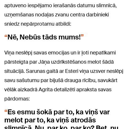
aptuveno iespējamo ierašanās datumu slimnīcā,
uzņemšanas nodaļas zvanu centra darbinieki
sniedz nepārprotamu atbildi:
Nē, Nebūs tāds mums!
Viņa neslēpj savas emocijas un ir ļoti nepatīkami
pārsteigta par Jāņa uzdrīkstēšanos melot šādā
situācijā. Sarunas gaitā ar Esteri viņa uzsver neslēpj
savu sašutumu par bijušā drauga rīcību, savukārt
vēlāk aizkadrā Agrita detalizēti apraksta savas
pārdomas:
Es esmu šokā par to, ka viņš var
melot par to, ka viņš atrodās
slimnīcā. Nu, par ko, par ko? Bet, nu,