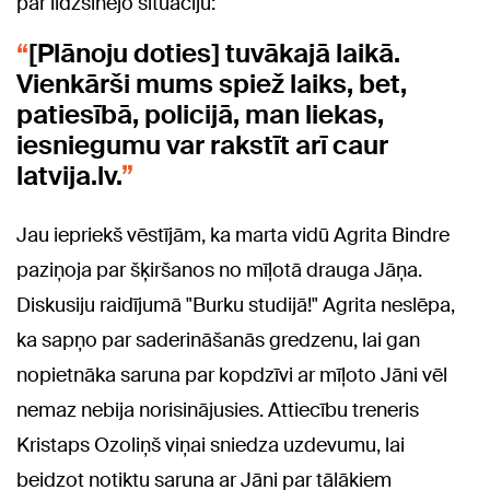
par līdzšinējo situāciju:
[Plānoju doties] tuvākajā laikā.
Vienkārši mums spiež laiks, bet,
patiesībā, policijā, man liekas,
iesniegumu var rakstīt arī caur
latvija.lv.
Jau iepriekš vēstījām, ka marta vidū Agrita Bindre
paziņoja par šķiršanos no mīļotā drauga Jāņa.
Diskusiju raidījumā "Burku studijā!" Agrita
neslēpa,
ka sapņo par saderināšanās gredzenu, lai gan
nopietnāka saruna par kopdzīvi ar mīļoto Jāni vēl
nemaz nebija norisinājusies.
Attiecību treneris
Kristaps Ozoliņš viņai sniedza uzdevumu, lai
beidzot notiktu saruna ar Jāni par tālākiem