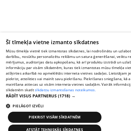
Šī tīmekļa vietne izmanto sīkdatnes
Mūsu tīmekļa vietnē tiek izmantotas sīkdatnes, lai nodrošinātu un uzlabot
darbību., nosūtītu personalizētu reklāmu un satura ģenerēšanai, veiktu 
mērījumus, auditorijas datu apkopošanu, kā arī produktu izstrādi un uz
informāciju par visām sīkdatnēm, kuras tiek izmantotas mūsu tīmekļa vie
atšķirties atkarībā no apmeklētās interneta vietnes sadaļas. Lietotājam je
piekrist, atteikties vai mainīt savu piekrišanu. Piekrišanas sniegšana, kā 
mainīšana attiecas uz visām interneta vietnes sadaļām. Vairāk informāci
sīkdatnēm skatīt
sīkdatņu izmantošanas noteikumos.
RĀDĪT VISUS PARTNERUS
(1718) →
PIELĀGOT IZVĒLI
PIEKRIST VISĀM SĪKDATNĒM
ATSTĀT TEHNISKĀS SĪKDATNES