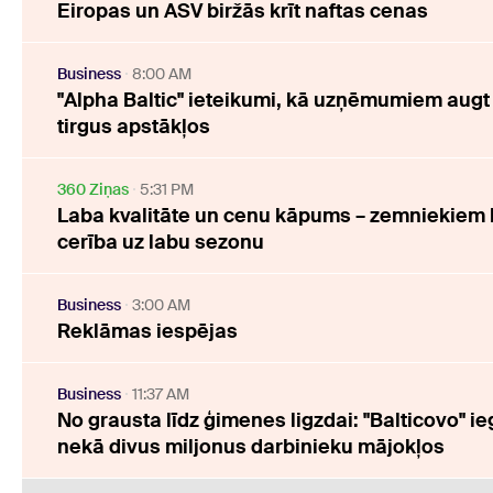
Eiropas un ASV biržās krīt naftas cenas
Business
8:00 AM
"Alpha Baltic" ieteikumi, kā uzņēmumiem augt
tirgus apstākļos
360 Ziņas
5:31 PM
Laba kvalitāte un cenu kāpums – zemniekiem 
cerība uz labu sezonu
Business
3:00 AM
Reklāmas iespējas
Business
11:37 AM
No grausta līdz ģimenes ligzdai: "Balticovo" ie
nekā divus miljonus darbinieku mājokļos