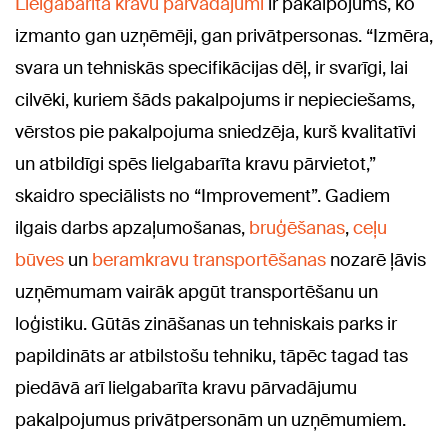
Lielgabarīta kravu pārvadājumi
ir pakalpojums, ko
izmanto gan uzņēmēji, gan privātpersonas. “Izmēra,
svara un tehniskās specifikācijas dēļ, ir svarīgi, lai
cilvēki, kuriem šāds pakalpojums ir nepieciešams,
vērstos pie pakalpojuma sniedzēja, kurš kvalitatīvi
un atbildīgi spēs lielgabarīta kravu pārvietot,”
skaidro speciālists no “Improvement”. Gadiem
ilgais darbs apzaļumošanas,
bruģēšanas
,
ceļu
būves
un
beramkravu transportēšanas
nozarē ļāvis
uzņēmumam vairāk apgūt transportēšanu un
loģistiku. Gūtās zināšanas un tehniskais parks ir
papildināts ar atbilstošu tehniku, tāpēc tagad tas
piedāvā arī lielgabarīta kravu pārvadājumu
pakalpojumus privātpersonām un uzņēmumiem.