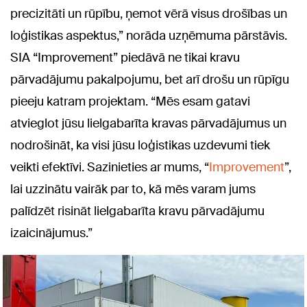
precizitāti un rūpību, ņemot vērā visus drošības un
loģistikas aspektus,” norāda uzņēmuma pārstāvis.
SIA “Improvement” piedāvā ne tikai kravu
pārvadājumu pakalpojumu, bet arī drošu un rūpīgu
pieeju katram projektam. “Mēs esam gatavi
atvieglot jūsu lielgabarīta kravas pārvadājumus un
nodrošināt, ka visi jūsu loģistikas uzdevumi tiek
veikti efektīvi. Sazinieties ar mums, “
Improvement
”,
lai uzzinātu vairāk par to, kā mēs varam jums
palīdzēt risināt lielgabarīta kravu pārvadājumu
izaicinājumus.”