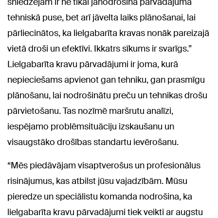
sniedzējam ir ne tikai jānodrošina pārvadājuma
tehniskā puse, bet arī jāvelta laiks plānošanai, lai
pārliecinātos, ka lielgabarīta kravas nonāk pareizajā
vietā droši un efektīvi. Ikkatrs sīkums ir svarīgs.”
Lielgabarīta kravu pārvadājumi ir joma, kurā
nepieciešams apvienot gan tehniku, gan prasmīgu
plānošanu, lai nodrošinātu preču un tehnikas drošu
pārvietošanu. Tas nozīmē maršrutu analīzi,
iespējamo problēmsituāciju izskaušanu un
visaugstāko drošības standartu ievērošanu.
“Mēs piedāvājam visaptverošus un profesionālus
risinājumus, kas atbilst jūsu vajadzībām. Mūsu
pieredze un speciālistu komanda nodrošina, ka
lielgabarīta kravu pārvadājumi tiek veikti ar augstu