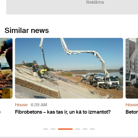
Reklāma
Similar news
House
6:39 AM
Hous
ē
Fibrobetons – kas tas ir, un kā to izmantot?
Beton