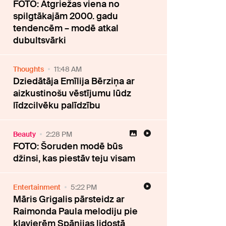
FOTO: Atgriežas viena no
spilgtākajām 2000. gadu
tendencēm – modē atkal
dubultsvārki
Thoughts
11:48 AM
Dziedātāja Emīlija Bērziņa ar
aizkustinošu vēstījumu lūdz
līdzcilvēku palīdzību
Beauty
2:28 PM
FOTO: Šoruden modē būs
džinsi, kas piestāv teju visam
Entertainment
5:22 PM
Māris Grigalis pārsteidz ar
Raimonda Paula melodiju pie
klavierēm Spānijas lidostā