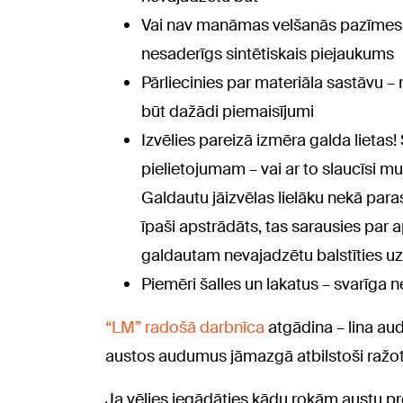
Vai nav manāmas velšanās pazīmes v
nesaderīgs sintētiskais piejaukums
Pārliecinies par materiāla sastāvu – n
būt dažādi piemaisījumi
Izvēlies pareizā izmēra galda lietas
pielietojumam – vai ar to slaucīsi mu
Galdautu jāizvēlas lielāku nekā par
īpaši apstrādāts, tas sarausies par 
galdautam nevajadzētu balstīties uz
Piemēri šalles un lakatus – svarīga n
“LM” radošā darbnīca
atgādina – lina aud
austos audumus jāmazgā atbilstoši ražot
Ja vēlies iegādāties kādu rokām austu pr