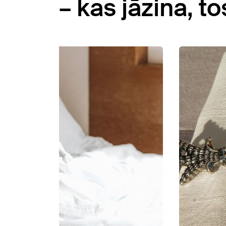
– kas jāzina, t