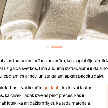
Latvijas tautsaimniecības nozarēm, kas saglabājusies līd
t uz galda svētkos. Lina auduma izstrādājumi ir daļa no l
nu lepojamies ar sevi un staigājam apkārt paceltu galvu.
kdarbus – vai tie būtu
galdauti
, krekli vai tautas
, ka cilvēki labāk izvēlas pirkt preces, kas ir
nāk lētāk, kā arī dažiem šķiet, ka tāda materiāla