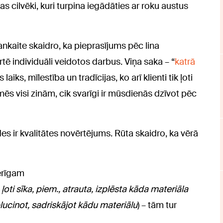
 cilvēki, kuri turpina iegādāties ar roku austus
nkaite skaidro, ka pieprasījums pēc lina
tē individuāli veidotos darbus. Viņa saka – “
katrā
s laiks, mīlestība un tradīcijas, ko arī klienti tik ļoti
n mēs visi zinām, cik svarīgi ir mūsdienās dzīvot pēc
des ir kvalitātes novērtējums. Rūta skaidro, ka vērā
ērīgam
 ļoti sīka, piem., atrauta, izplēsta kāda materiāla
plucinot, sadriskājot kādu materiālu
) – tām tur