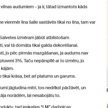
ilnas audumiem – ja ir, tātad izmantots kāds
e vienmēr lina šalle sastāvēs tikai no lina, tam var
! Salvetes izmēram jābūt atbilstošam
ti, vai tā domāta tikai galda dekorēšanai.
asti, jo pēc pirmās mazgāšanas, ja audums nav
aptuveni 3%. Taču nepārspīlē ar to izmēru, jo
 kājām.
e tikai krāsa, bet arī platums un garums.
umi jāgludina mitri, tos nedrīkst pāržāvēt, un
āja norādēm, lai nesabojātu to.
oduktu, tad ieskaties “LM” darbnīcas