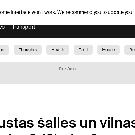
er forecast
Horoscopes
 some interface won't work. We recommend you to update your
es
Transport
ion
Thoughts
Health
Testi
House
Re
dren
Car
1188 play
Sport
Business
G
Reklāma
ustas šalles un viln