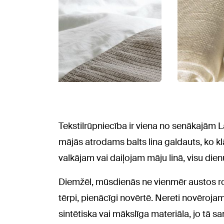
Tekstilrūpniecība ir viena no senākajām 
mājās atrodams balts lina galdauts, ko klā
valkājam vai daiļojam māju linā, visu die
Diemžēl, mūsdienās ne vienmēr austos ro
tērpi, pienācīgi novērtē. Nereti novērojams
sintētiska vai mākslīga materiāla, jo tā sa