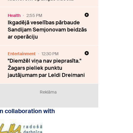
Health
2:55 PM
Ikgadējā veselības pārbaude
Sandijam Semjonovam beidzās
ar operāciju
Entertainment
12:30 PM
"Diemžēl viņa nav pieprasīta."
Žagars pieliek punktu
jautājumam par Leldi Dreimani
Reklāma
In collaboration with