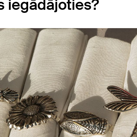
os iegādājoties?