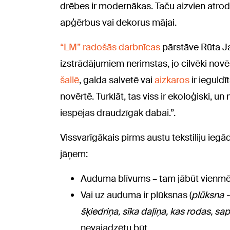
drēbes ir modernākas. Taču aizvien atrodas
apģērbus vai dekorus mājai.
“LM” radošās darbnīcas
pārstāve Rūta Ja
izstrādājumiem nerimstas, jo cilvēki novēr
šallē
, galda salvetē vai
aizkaros
ir ieguldīt
novērtē. Turklāt, tas viss ir ekoloģiski, u
iespējas draudzīgāk dabai.”.
Vissvarīgākais pirms austu tekstiliju iegā
jāņem:
Auduma blīvums – tam jābūt vienm
Vai uz auduma ir plūksnas (
plūksna -
šķiedriņa, sīka daļiņa, kas rodas, sa
nevajadzētu būt