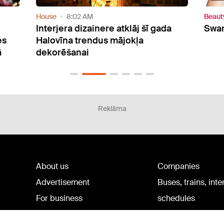
Beauty
7:44 AM
Hous
a
Swarovski new spring collection
FOTO
daud
Reklāma
About us
Companies
Advertisement
Buses, trains, inte
For business
schedules
Tariffs
Bus tickets