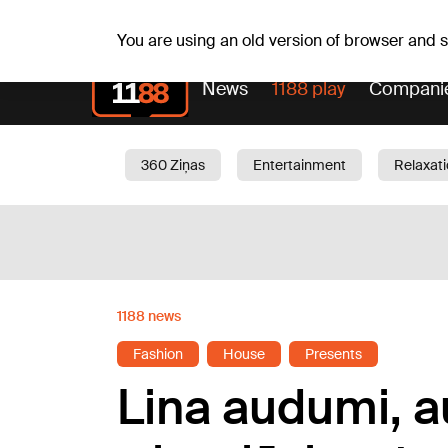
Weath
Th, 06.08.2026.
+22
°C
Aisma, Askolds
You are using an old version of browser and
News
1188 play
Compani
360 Ziņas
Entertainment
Relaxat
Current
Traffic
Beauty
Chil
1188 news
Fashion
House
Presents
Lina audumi, a