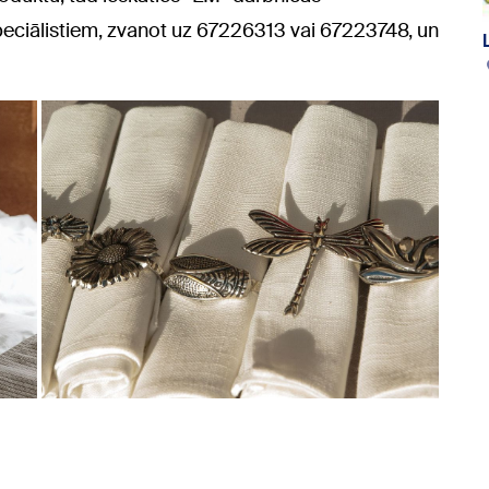
peciālistiem, zvanot uz 67226313 vai 67223748, un