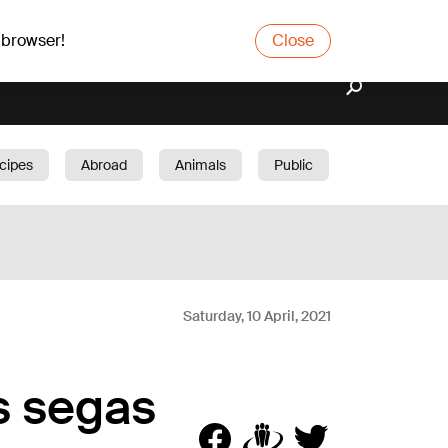
 browser!
Close
cipes
Abroad
Animals
Public
arden
Saturday, 10 April, 2021
as segas