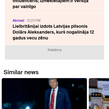
influenceris; izmeklētājiem ir versija
par vainīgo
Abroad
12:23 PM
Lielbritānijai izdots Latvijas pilsonis
Dolārs Aleksanders, kurš nogalināja 12
gadus vecu zēnu
Reklāma
Similar news