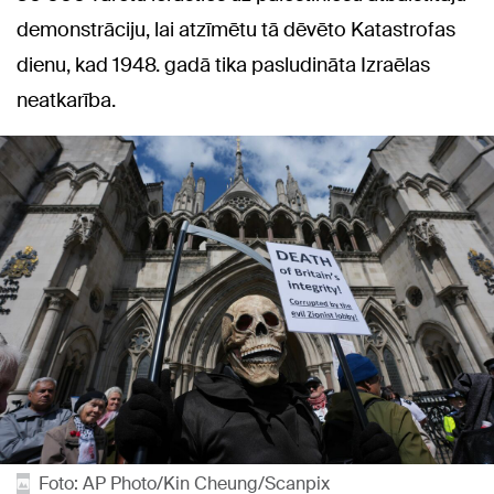
demonstrāciju, lai atzīmētu tā dēvēto Katastrofas
dienu, kad 1948. gadā tika pasludināta Izraēlas
neatkarība.
Foto: AP Photo/Kin Cheung/Scanpix