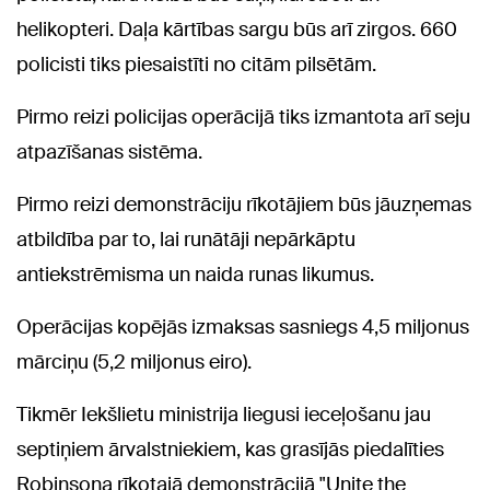
helikopteri. Daļa kārtības sargu būs arī zirgos. 660
policisti tiks piesaistīti no citām pilsētām.
Pirmo reizi policijas operācijā tiks izmantota arī seju
atpazīšanas sistēma.
Pirmo reizi demonstrāciju rīkotājiem būs jāuzņemas
atbildība par to, lai runātāji nepārkāptu
antiekstrēmisma un naida runas likumus.
Operācijas kopējās izmaksas sasniegs 4,5 miljonus
mārciņu (5,2 miljonus eiro).
Tikmēr Iekšlietu ministrija liegusi ieceļošanu jau
septiņiem ārvalstniekiem, kas grasījās piedalīties
Robinsona rīkotajā demonstrācijā "Unite the