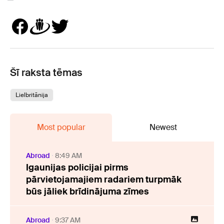
Šī raksta tēmas
Lielbritānija
Most popular
Newest
Abroad
8:49 AM
Igaunijas policijai pirms
pārvietojamajiem radariem turpmāk
būs jāliek brīdinājuma zīmes
Abroad
9:37 AM