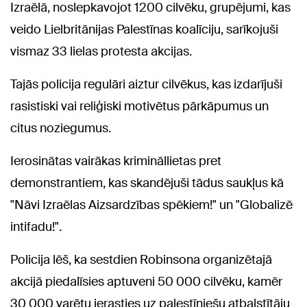
Izraēlā, noslepkavojot 1200 cilvēku, grupējumi, kas
veido Lielbritānijas Palestīnas koalīciju, sarīkojuši
vismaz 33 lielas protesta akcijas.
Tajās policija regulāri aiztur cilvēkus, kas izdarījuši
rasistiski vai reliģiski motivētus pārkāpumus un
citus noziegumus.
Ierosinātas vairākas krimināllietas pret
demonstrantiem, kas skandējuši tādus saukļus kā
"Nāvi Izraēlas Aizsardzības spēkiem!" un "Globalizē
intifadu!".
Policija lēš, ka sestdien Robinsona organizētajā
akcijā piedalīsies aptuveni 50 000 cilvēku, kamēr
30 000 varētu ierasties uz palestīniešu atbalstītāju