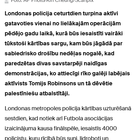
Foto: AP Photo/Kin Cheung/Scanpix
Londonas policija ceturtdien turpina aktīvi
gatavoties vienai no lielākajām operācijām
pēdējo gadu laikā, kurā būs iesaistīti vairāki
tūkstoši kārtības sargu, kam būs jāgādā par
sabiedrisko drošību nedēļas nogalē, kad
paredzētas divas savstarpēji naidīgas
demonstrācijas, ko attiecīgi rīko galēji labējais
aktīvists Tomijs Robinsons un tā dēvētie
palestīniešu atbalstītāji.
Londonas metropoles policija kārtības uzturēšanā
sestdien, kad notiek arī Futbola asociācijas
izaicinājuma kausa finālspēle, iesaistīs 4000
policistu, kuru rīcībā būs suņi, lidroboti un