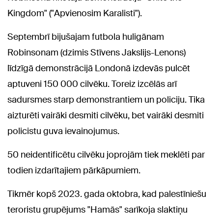
Kingdom" ("Apvienosim Karalisti").
Septembrī bijušajam futbola huligānam
Robinsonam (dzimis Stīvens Jakslijs-Lenons)
līdzīgā demonstrācijā Londonā izdevās pulcēt
aptuveni 150 000 cilvēku. Toreiz izcēlās arī
sadursmes starp demonstrantiem un policiju. Tika
aizturēti vairāki desmiti cilvēku, bet vairāki desmiti
policistu guva ievainojumus.
50 neidentificētu cilvēku joprojām tiek meklēti par
todien izdarītajiem pārkāpumiem.
Tikmēr kopš 2023. gada oktobra, kad palestīniešu
teroristu grupējums "Hamās" sarīkoja slaktiņu