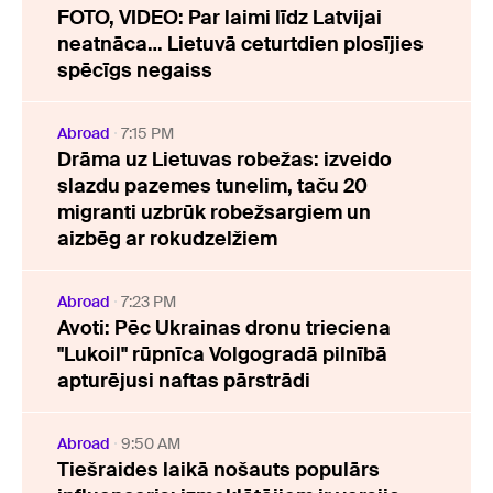
FOTO, VIDEO: Par laimi līdz Latvijai
neatnāca… Lietuvā ceturtdien plosījies
spēcīgs negaiss
Abroad
7:15 PM
Drāma uz Lietuvas robežas: izveido
slazdu pazemes tunelim, taču 20
migranti uzbrūk robežsargiem un
aizbēg ar rokudzelžiem
Abroad
7:23 PM
Avoti: Pēc Ukrainas dronu trieciena
"Lukoil" rūpnīca Volgogradā pilnībā
apturējusi naftas pārstrādi
Abroad
9:50 AM
Tiešraides laikā nošauts populārs