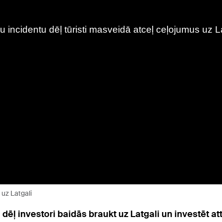
 uz Latgali
ļ investori baidās braukt uz Latgali un investēt att