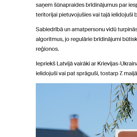
saņem šūnapraides brīdinājumus par iesp
teritorijai pietuvojušies vai tajā ielidojuši 
Sabiedrībā un amatpersonu vidū turpinās 
algoritmus, jo regulārie brīdinājumi būti
reģionos.
Iepriekš Latvijā vairāki ar Krievijas-Ukrain
ielidojuši vai pat sprāguši, tostarp 7. mai