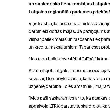
un sabiedrisko lietu komisijas Latgal
Latgales reģionālās padomes priekšs
Viņš klāstīja, ka pēc šūnapraides paziņ
darbinieki dodas mājās. Ja paziņojums atn
vispār paliek mājās un ražošana tiek para
un kredītu maksājumiem. Tāpat esot probl
"Tas rada bailes investēt attīstībā," kome
Komentējot Latgales tūrisma asociācijas
šovasar, Dembovkis sacīja, ka tas rada mil
uzņēmējdarbībā - cieš amatnieki, mājražot
"Mēs paši saskaramies ar to, ka atsakās br
apgalvoja LTRK pārstāvis, skaidrojot, ka 