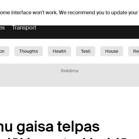
Weather forecast
Horoscopes
 some interface won't work. We recommend you to update your
es
Transport
ion
Thoughts
Health
Testi
House
Re
dren
Car
1188 play
Sport
Business
G
Reklāma
u gaisa telpas