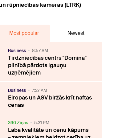
s un rūpniecības kameras (LTRK)
Most popular
Newest
Business
8:57 AM
Tirdzniecības centrs "Domina"
pilnībā pārdots igauņu
uzņēmējiem
Business
7:27 AM
Eiropas un ASV biržās krīt naftas
cenas
360 Ziņas
5:31 PM
Laba kvalitāte un cenu kāpums
– zemniekiem beidzot cerība uz