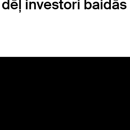
ēļ investori baidās