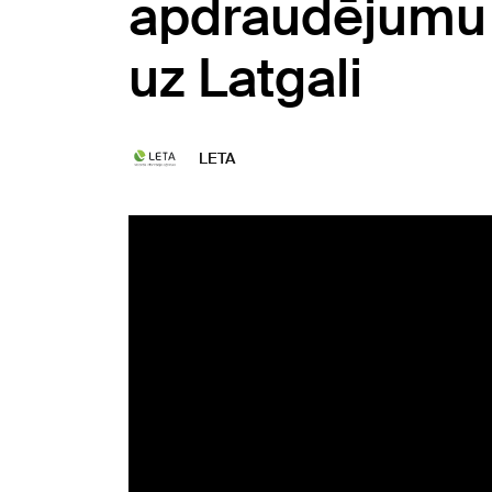
apdraudējumu d
uz Latgali
LETA