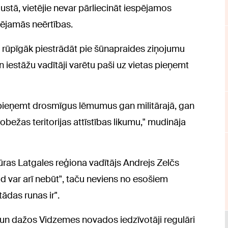
austā, vietējie nevar pārliecināt iespējamos
pējamās neērtības.
 rūpīgāk piestrādāt pie šūnapraides ziņojumu
n iestāžu vadītāji varētu paši uz vietas pieņemt
 pieņemt drosmīgus lēmumus gan militārajā, gan
bežas teritorijas attīstības likumu," mudināja
ntūras Latgales reģiona vadītājs Andrejs Zelčs
ad var arī nebūt", taču neviens no esošiem
ādas runas ir".
s un dažos Vidzemes novados iedzīvotāji regulāri