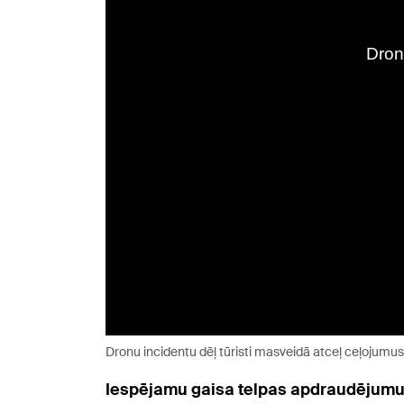
Dronu incidentu dēļ tūristi masveidā atceļ ceļojumus
Iespējamu gaisa telpas apdraudējumu dē