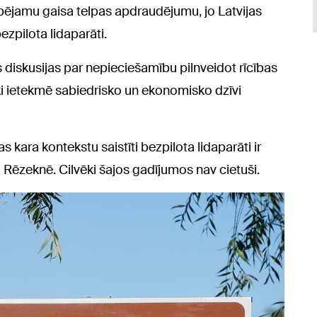
ējamu gaisa telpas apdraudējumu, jo Latvijas
bezpilota lidaparāti.
diskusijas par nepieciešamību pilnveidot rīcības
ski ietekmē sabiedrisko un ekonomisko dzīvi
as kara kontekstu saistīti bezpilota lidaparāti ir
jā Rēzeknē. Cilvēki šajos gadījumos nav cietuši.