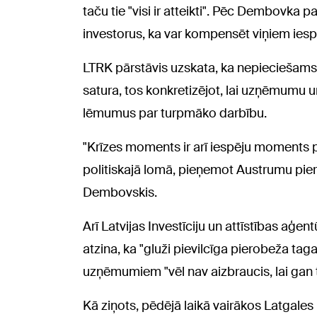
taču tie "visi ir atteikti". Pēc Dembovka p
investorus, ka var kompensēt viņiem ies
LTRK pārstāvis uzskata, ka nepieciešams
satura, tos konkretizējot, lai uzņēmumu u
lēmumus par turpmāko darbību.
"Krīzes moments ir arī iespēju moments
politiskajā lomā, pieņemot Austrumu piero
Dembovskis.
Arī Latvijas Investīciju un attīstības aģe
atzina, ka "gluži pievilcīga pierobeža tag
uzņēmumiem "vēl nav aizbraucis, lai gan t
Kā ziņots, pēdējā laikā vairākos Latgale