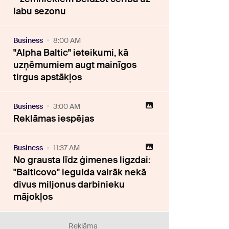
labu sezonu
Business
8:00 AM
"Alpha Baltic" ieteikumi, kā
uzņēmumiem augt mainīgos
tirgus apstākļos
Business
3:00 AM
Reklāmas iespējas
Business
11:37 AM
No grausta līdz ģimenes ligzdai:
"Balticovo" iegulda vairāk nekā
divus miljonus darbinieku
mājokļos
Reklāma