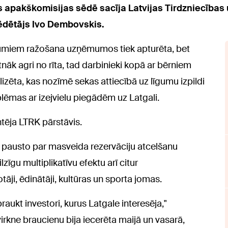
es apakškomisijas sēdē sacīja Latvijas Tirdzniecība
ēdētājs Ivo Dembovskis.
ojumiem ražošana uzņēmumos tiek apturēta, bet
āk agri no rīta, tad darbinieki kopā ar bērniem
lizēta, kas nozīmē sekas attiecībā uz līgumu izpildi
ēmas ar izejvielu piegādēm uz Latgali.
ntēja LTRK pārstāvis.
 pausto par masveida rezervāciju atcelšanu
zīgu multiplikatīvu efektu arī citur
āji, ēdinātāji, kultūras un sporta jomas.
aukt investori, kurus Latgale interesēja,"
virkne braucienu bija iecerēta maijā un vasarā,