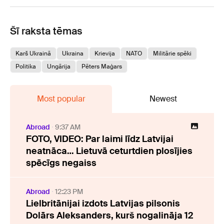
Šī raksta tēmas
Karš Ukrainā
Ukraina
Krievija
NATO
Militārie spēki
Politika
Ungārija
Pēters Maģars
Most popular
Newest
Abroad
9:37 AM
FOTO, VIDEO: Par laimi līdz Latvijai
neatnāca… Lietuvā ceturtdien plosījies
spēcīgs negaiss
Abroad
12:23 PM
Lielbritānijai izdots Latvijas pilsonis
Dolārs Aleksanders, kurš nogalināja 12