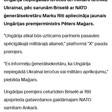
Ukrainai, pēc sarunām Briselē ar NATO
ģenerālsekretāru Marku Riti apliecināja jaunais
Ungārijas premjerministrs Pēters Maģars.
"Ungārija atkal būs uzticams partneris pasaules
spēcīgākajā militārajā aliansē," platformā "X" pauda
premjers.
"Es informēju ģenerālsekretāru, ka Ungārija
nepiegādā Ukrainai ieročus vai militāro aprīkojumu,"
piebilda Maģars.
Ungārijas premjers ceturtdien Briselē ar Riti
apsprieda gatavošanos gaidāmajam NATO
samitam Ankarā.