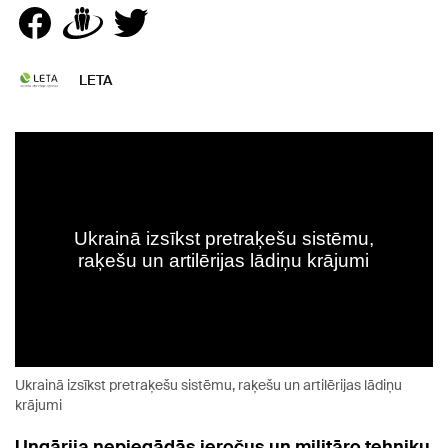
LETA
Ukrainā izsīkst pretraķešu sistēmu, raķešu un artilērijas lādiņu
krājumi
Ungārija nepiegādās ieročus un militāro tehniku