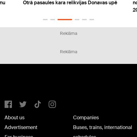
Otrā pasaules kara relikvijas Donavas upē
nokri
2002
Reklāma
Reklāma
About us
Companies
Advertisement
Buses, trains, international