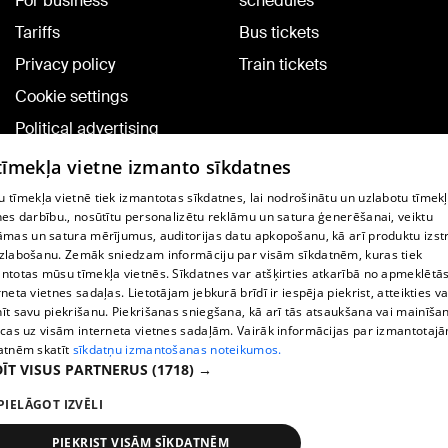
For business
schedules
Tariffs
Bus tickets
Privacy policy
Train tickets
Cookie settings
Political advertising
Cookie policy
 tīmekļa vietne izmanto sīkdatnes
Commenting terms
 tīmekļa vietnē tiek izmantotas sīkdatnes, lai nodrošinātu un uzlabotu tīmek
nes darbību., nosūtītu personalizētu reklāmu un satura ģenerēšanai, veiktu
āmas un satura mērījumus, auditorijas datu apkopošanu, kā arī produktu izst
TV program
zlabošanu. Zemāk sniedzam informāciju par visām sīkdatnēm, kuras tiek
Contract rules
ntotas mūsu tīmekļa vietnēs. Sīkdatnes var atšķirties atkarībā no apmeklētā
rneta vietnes sadaļas. Lietotājam jebkurā brīdī ir iespēja piekrist, atteikties va
360 Ziņu kontakti
īt savu piekrišanu. Piekrišanas sniegšana, kā arī tās atsaukšana vai mainīša
ecas uz visām interneta vietnes sadaļām. Vairāk informācijas par izmantotaj
Helio Media
atnēm skatīt
sīkdatņu izmantošanas noteikumos.
ĪT VISUS PARTNERUS
(1718) →
Vortal assistance service: e-mail -
info@1188.lv
PIELĀGOT IZVĒLI
Copyright © 2004-2026 SIA HELIO MEDIA.
All rights reserved.
PIEKRIST VISĀM SĪKDATNĒM