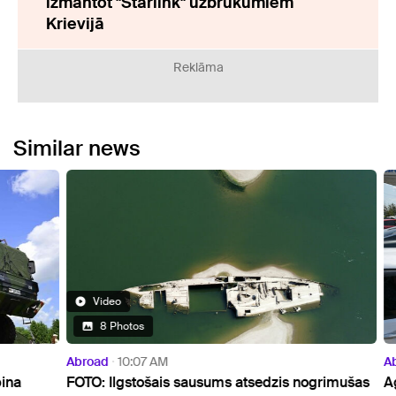
izmantot "Starlink" uzbrukumiem
Krievijā
Reklāma
Similar news
Video
8 Photos
Abroad
10:07 AM
Abroa
FOTO: Ilgstošais sausums atsedzis nogrimušas
Aģent