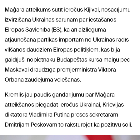
Maģara atteikums sūtīt ieročus Kijivai, nosacījumu
izvirzīšana Ukrainas sarunām par iestāšanos
Eiropas Savienībā (ES), kā arī aizlieguma
atjaunošana pārtikas importam no Ukrainas radīs
vilšanos daudziem Eiropas politiķiem, kas bija
gaidījuši nopietnāku Budapeštas kursa maiņu pēc
Maskavai draudzīgā premjerministra Viktora
Orbāna zaudējuma vēlēšanās.
Kremlis jau paudis gandarījumu par Maģara
atteikšanos piegādāt ieročus Ukrainai, Krievijas
diktatora Vladimira Putina preses sekretāram
Dmitrijam Peskovam to raksturojot kā pozitīvu soli.