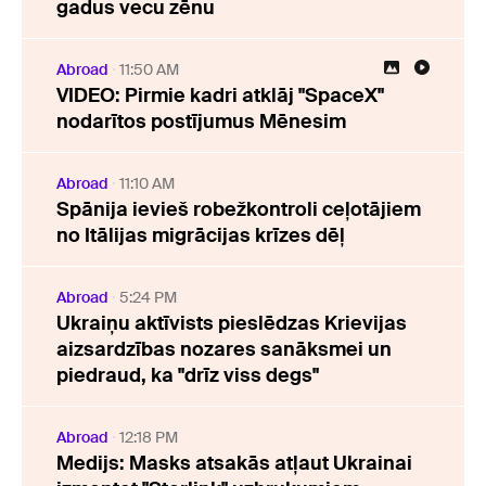
gadus vecu zēnu
Abroad
11:50 AM
VIDEO: Pirmie kadri atklāj "SpaceX"
nodarītos postījumus Mēnesim
Abroad
11:10 AM
Spānija ievieš robežkontroli ceļotājiem
no Itālijas migrācijas krīzes dēļ
Abroad
5:24 PM
Ukraiņu aktīvists pieslēdzas Krievijas
aizsardzības nozares sanāksmei un
piedraud, ka "drīz viss degs"
Abroad
12:18 PM
Medijs: Masks atsakās atļaut Ukrainai