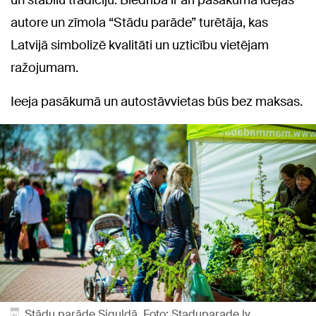
un stabilu tradīciju. Biedrība ir arī pasākuma idejas
autore un zīmola “Stādu parāde” turētāja, kas
Latvijā simbolizē kvalitāti un uzticību vietējam
ražojumam.
Ieeja pasākumā un autostāvvietas būs bez maksas.
Stādu parāde Siguldā. Foto: Staduparade.lv