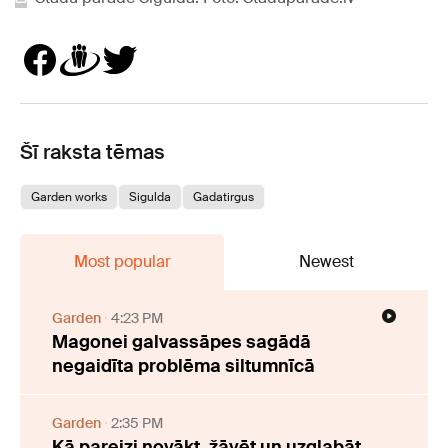
Šī raksta tēmas
Garden works
Sigulda
Gadatirgus
Most popular
Newest
Garden
4:23 PM
Magonei galvassāpes sagādā
negaidīta problēma siltumnīcā
Garden
2:35 PM
Kā pareizi novākt, žāvēt un uzglabāt