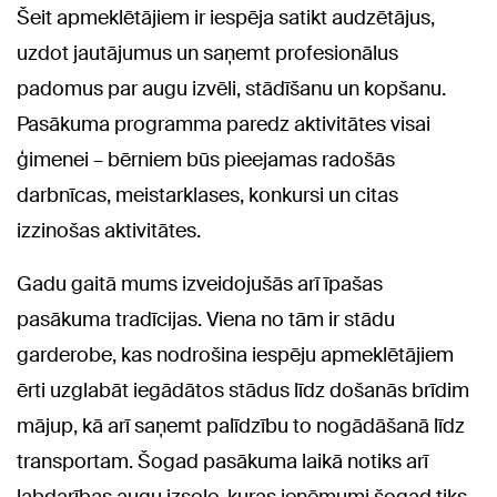
Šeit apmeklētājiem ir iespēja satikt audzētājus,
uzdot jautājumus un saņemt profesionālus
padomus par augu izvēli, stādīšanu un kopšanu.
Pasākuma programma paredz aktivitātes visai
ģimenei – bērniem būs pieejamas radošās
darbnīcas, meistarklases, konkursi un citas
izzinošas aktivitātes.
Gadu gaitā mums izveidojušās arī īpašas
pasākuma tradīcijas. Viena no tām ir stādu
garderobe, kas nodrošina iespēju apmeklētājiem
ērti uzglabāt iegādātos stādus līdz došanās brīdim
mājup, kā arī saņemt palīdzību to nogādāšanā līdz
transportam. Šogad pasākuma laikā notiks arī