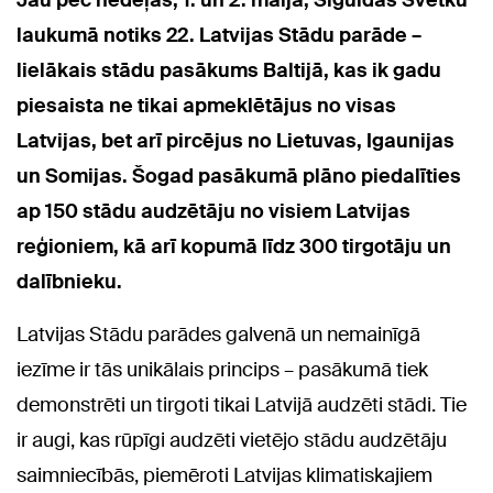
Jau pēc nedēļas, 1. un 2. maijā, Siguldas Svētku
laukumā notiks 22. Latvijas Stādu parāde –
lielākais stādu pasākums Baltijā, kas ik gadu
piesaista ne tikai apmeklētājus no visas
Latvijas, bet arī pircējus no Lietuvas, Igaunijas
un Somijas. Šogad pasākumā plāno piedalīties
ap 150 stādu audzētāju no visiem Latvijas
reģioniem, kā arī kopumā līdz 300 tirgotāju un
dalībnieku.
Latvijas Stādu parādes galvenā un nemainīgā
iezīme ir tās unikālais princips – pasākumā tiek
demonstrēti un tirgoti tikai Latvijā audzēti stādi. Tie
ir augi, kas rūpīgi audzēti vietējo stādu audzētāju
saimniecībās, piemēroti Latvijas klimatiskajiem