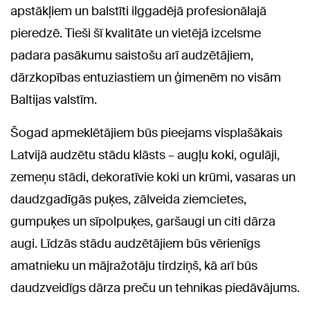
apstākļiem un balstīti ilggadējā profesionālajā
pieredzē. Tieši šī kvalitāte un vietējā izcelsme
padara pasākumu saistošu arī audzētājiem,
dārzkopības entuziastiem un ģimenēm no visām
Baltijas valstīm.
Šogad apmeklētājiem būs pieejams visplašākais
Latvijā audzētu stādu klāsts – augļu koki, ogulāji,
zemeņu stādi, dekoratīvie koki un krūmi, vasaras un
daudzgadīgās puķes, zālveida ziemcietes,
gumpuķes un sīpolpuķes, garšaugi un citi dārza
augi. Līdzās stādu audzētājiem būs vērienīgs
amatnieku un mājražotāju tirdziņš, kā arī būs
daudzveidīgs dārza preču un tehnikas piedāvājums.