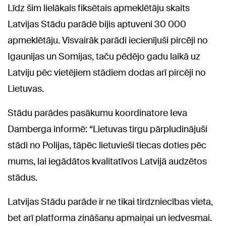
Līdz šim lielākais fiksētais apmeklētāju skaits
Latvijas Stādu parādē bijis aptuveni 30 000
apmeklētāju. Visvairāk parādi iecienījuši pircēji no
Igaunijas un Somijas, taču pēdējo gadu laikā uz
Latviju pēc vietējiem stādiem dodas arī pircēji no
Lietuvas.
Stādu parādes pasākumu koordinatore Ieva
Damberga informē: “Lietuvas tirgu pārpludinājuši
stādi no Polijas, tāpēc lietuvieši tiecas doties pēc
mums, lai iegādātos kvalitatīvos Latvijā audzētos
stādus.
Latvijas Stādu parāde ir ne tikai tirdzniecības vieta,
bet arī platforma zināšanu apmaiņai un iedvesmai.