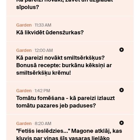
sīpolus?
Garden
11:33 AM
Kā likvidēt ūdensžurkas?
Garden
12:00 AM
Kā pareizi novākt smiltsērkšķus?
Bonusā recepte: burkānu kēksiņi ar
smiltsērkšķu krēmu!
Garden
1:42 PM
Tomātu fomēšana - kā pareizi izlauzt
tomātu pazares jeb paduses?
Garden
8:20 AM
"Fetišs ieslēdzies..." Magone atklāj, kas
kļuvis par viņas šīs vasaras lielāko