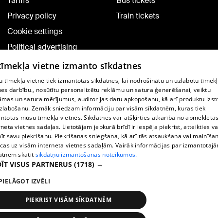
Tariffs
Bus tickets
Privacy policy
Train tickets
Cookie settings
Political advertising
Cookie policy
 tīmekļa vietne izmanto sīkdatnes
Commenting terms
 tīmekļa vietnē tiek izmantotas sīkdatnes, lai nodrošinātu un uzlabotu tīmek
nes darbību., nosūtītu personalizētu reklāmu un satura ģenerēšanai, veiktu
āmas un satura mērījumus, auditorijas datu apkopošanu, kā arī produktu izst
TV program
zlabošanu. Zemāk sniedzam informāciju par visām sīkdatnēm, kuras tiek
Contract rules
ntotas mūsu tīmekļa vietnēs. Sīkdatnes var atšķirties atkarībā no apmeklētā
rneta vietnes sadaļas. Lietotājam jebkurā brīdī ir iespēja piekrist, atteikties va
360 Ziņu kontakti
īt savu piekrišanu. Piekrišanas sniegšana, kā arī tās atsaukšana vai mainīša
ecas uz visām interneta vietnes sadaļām. Vairāk informācijas par izmantotaj
Helio Media
atnēm skatīt
sīkdatņu izmantošanas noteikumos.
ĪT VISUS PARTNERUS
(1718) →
Vortal assistance service: e-mail -
info@1188.lv
PIELĀGOT IZVĒLI
Copyright © 2004-2026 SIA HELIO MEDIA.
All rights reserved.
PIEKRIST VISĀM SĪKDATNĒM