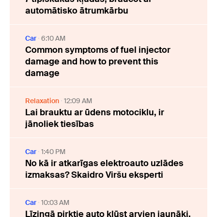
automātisko ātrumkārbu
Car
6:10 AM
Common symptoms of fuel injector
damage and how to prevent this
damage
Relaxation
12:09 AM
Lai brauktu ar ūdens motociklu, ir
jānoliek tiesības
Car
1:40 PM
No kā ir atkarīgas elektroauto uzlādes
izmaksas? Skaidro Viršu eksperti
Car
10:03 AM
Līzingā pirktie auto kļūst arvien jaunāki,