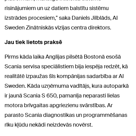
risinājumiem un uz datiem balstītu sistēmu
izstrādes procesiem," saka Daniels Jilblāds, AI
Sweden Zinātniskās vīzijas centra direktors.
Jau tiek lietots praksē
Pirms kāda laika Anglijas pilsētā Bostonā esošā
Scania servisa speciālistiem bija iespēja redzēt, kā
realitātē izpaužas šīs kompānijas sadarbība ar AI
Sweden. Kāda uzņēmuma vadītājs, kura autoparkā
ir jaunā Scania S 650, pamanīja neparasti lielas
motora brīvgaitas apgriezienu svārstības. Ar
parasto Scania diagnostikas un programmēšanas
rīku kļūdu nekādi neizdevās novērst.