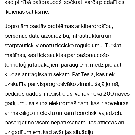
kad pilnībā pašbraucoši spēkrati varēs piedalīties
ikdienas satiksmē.
Joprojām pastāv problēmas ar kiberdrošību,
personas datu aizsardzību, infrastruktūru un
starptautiski vienotu tiesisko regulējumu. Turklāt
mašīnas, kas tiek sauktas par pašbraucošo
tehnoloģiju labākajiem paraugiem, mēdz pieļaut
kļūdas ar traģiskām sekām. Pat Tesla, kas tiek
uzskatīta par visprogresīvāko zīmolu šajā jomā,
pēdējos gados ir reģistrējusi vairāk nekā 200 nāves
gadījumu saistībā elektromašīnām, kas ir apveltītas
ar mākslīgo intelektu un kam teorētiski vajadzētu
pasargāt no visām nepatikšanām. Tas attiecas arī
uz gadījumiem, kad avārijas situāciju