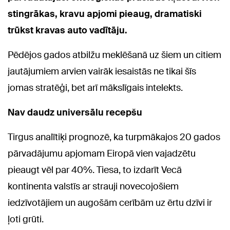
stingrākas, kravu apjomi pieaug, dramatiski
trūkst kravas auto vadītāju.
Pēdējos gados atbilžu meklēšanā uz šiem un citiem
jautājumiem arvien vairāk iesaistās ne tikai šīs
jomas stratēģi, bet arī mākslīgais intelekts.
Nav daudz universālu recepšu
Tirgus analītiķi prognozē, ka turpmākajos 20 gados
pārvadājumu apjomam Eiropā vien vajadzētu
pieaugt vēl par 40%. Tiesa, to izdarīt Vecā
kontinenta valstīs ar strauji novecojošiem
iedzīvotājiem un augošām cerībām uz ērtu dzīvi ir
ļoti grūti.