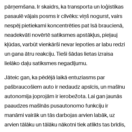
pārņemšana. Ir skaidrs, ka transporta un loģistikas
pasaulē vājais posms ir cilvēks: viņš nogurst, vairs
nespēj pietiekami koncentrēties pat īsā braucienā,
neadekvāti novērtē satiksmes apstākļus, pieļauj
kļūdas, varbūt vienkārši nevar lepoties ar labu redzi
un gana ātru reakciju. Tieši šādas lietas izraisa
lielāko daļu satiksmes negadījumu.
Jāteic gan, ka pēdējā laikā entuziasms par
pašbraucošiem auto ir nedaudz apsīcis, un mašīnu
autonomija joprojām ir ierobežota. Lai gan jaunās
paaudzes mašīnās pusautonomo funkciju ir
manāmi vairāk un tās darbojas arvien labāk, uz
arvien tālāku un tālāku nākotni tiek atlikts tas brīdis,