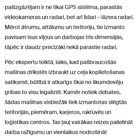
pašizgāzējam ir ne tikai GPS sistēma, parastās
videokameras un radari, bet arī lidari – lāzera radari.
Mērot ātrumu, attālumu un teritoriju, tie izmanto
pavisam īsus viļņus un darbojas trīs dimensijās,
tāpēc ir daudz precīzāki nekā parastie radari.
Pēc ekspertu teiktā, laiks, kad pašbraucošās
mašīnas drīkstēs izbraukt uz ceļa koplietošanas
satiksmē, būtībā ir atkarīgs tikai no likumdevēju
gribas to visu legalizēt. Kamēr notiek debates,
šādas mašīnas visbiežāk tiek izmantotas slēgtās
teritorijās, piemēram, karjeros, raktuvēs un
loģistikas centros. Tas ļauj vairākas reizes palielināt
darba ražīgumu un vienlaikus nodrošināt