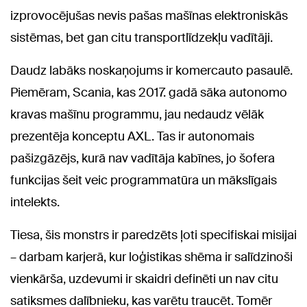
izprovocējušas nevis pašas mašīnas elektroniskās
sistēmas, bet gan citu transportlīdzekļu vadītāji.
Daudz labāks noskaņojums ir komercauto pasaulē.
Piemēram, Scania, kas 2017. gadā sāka autonomo
kravas mašīnu programmu, jau nedaudz vēlāk
prezentēja konceptu AXL. Tas ir autonomais
pašizgāzējs, kurā nav vadītāja kabīnes, jo šofera
funkcijas šeit veic programmatūra un mākslīgais
intelekts.
Tiesa, šis monstrs ir paredzēts ļoti specifiskai misijai
– darbam karjerā, kur loģistikas shēma ir salīdzinoši
vienkārša, uzdevumi ir skaidri definēti un nav citu
satiksmes dalībnieku, kas varētu traucēt. Tomēr