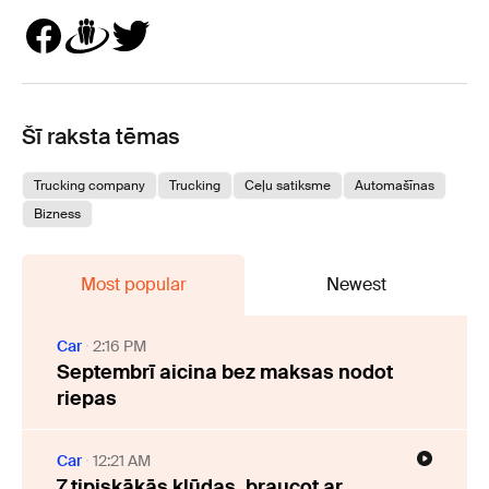
Šī raksta tēmas
Trucking company
Trucking
Ceļu satiksme
Automašīnas
Bizness
Most popular
Newest
Car
2:16 PM
Septembrī aicina bez maksas nodot
riepas
Car
12:21 AM
7 tipiskākās kļūdas, braucot ar