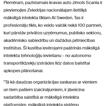
Piemēram, pazīstamais kravas auto zīmols Scania ir
pievienojies Zviedrijas nacionālajam lietišķā
mākslīgā intelekta tīklam AI Sweden. Tas ir
profesionāļu tīkls, ko veido vairāk nekā 100 partneri,
kuri pārstāv privātos uzņēmumus, publisko sektoru,
akadēmisko sabiedrību un dažādus pētniecības
institūtus. Šī kustība ievērojami paātrinās mākslīgā
intelekta tehnoloģiju ieviešanu – no autonomo
transportlīdzekļu izstrādes līdz datos balstītai
apkopes plānošanai.
"Tā kā daudzas organizācijas saskaras ar vieniem
un tiem pašiem izaicinājumiem, ir jāveicina
sadarbība saistībā ar mākslīgā intelekta
platformām, mākslīgā intelekta sistēmu