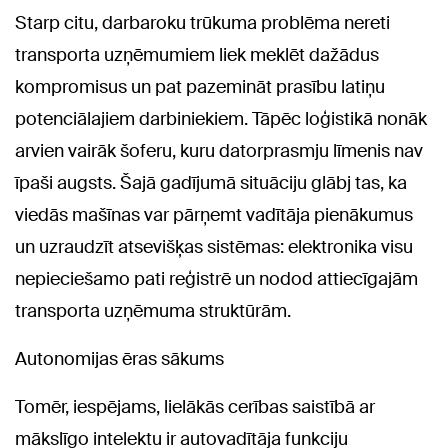
Starp citu, darbaroku trūkuma problēma nereti
transporta uzņēmumiem liek meklēt dažādus
kompromisus un pat pazemināt prasību latiņu
potenciālajiem darbiniekiem. Tāpēc loģistikā nonāk
arvien vairāk šoferu, kuru datorprasmju līmenis nav
īpaši augsts. Šajā gadījumā situāciju glābj tas, ka
viedās mašīnas var pārņemt vadītāja pienākumus
un uzraudzīt atsevišķas sistēmas: elektronika visu
nepieciešamo pati reģistrē un nodod attiecīgajām
transporta uzņēmuma struktūrām.
Autonomijas ēras sākums
Tomēr, iespējams, lielākās cerības saistībā ar
mākslīgo intelektu ir autovadītāja funkciju