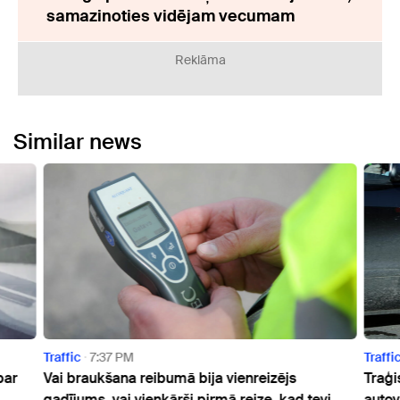
samazinoties vidējam vecumam
Reklāma
Similar news
Traffic
7:37 PM
Traffi
par
Vai braukšana reibumā bija vienreizējs
Traģi
gadījums, vai vienkārši pirmā reize, kad tevi
autov