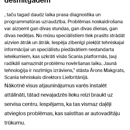
desmitgadēm
, taču tagad daudz laika prasa diagnostika un
programmatūras uzraudzība. Problēmas noskaidrošana
var aizņemt gan divas stundas, gan divas dienas, gan
divas nedēļas. No mūsu speciālistiem tiek prasīts strādāt
aizvien ātrāk un ātrāk. Iespēja zibenīgi piekļūt tehniskajai
informācijai un speciālistu piedāvātiem nestandarta
ieteikumiem, kas uzkrāti visās Scania platformās, ļauj
radikāli samazināt problēmu novēršanas laiku. Jaunā
tehnoloģija ir nozīmīgs izrāviens," stāsta Ārons Makgrats,
Scania tehniskais direktors Lielbritānijā.
Nākotnē visus atjauninājumus varēs instalēt
attālināti, tātad nevajadzēs lieku reizi braukt uz
servisa centru. Iespējams, ka tas vismaz daļēji
atvieglos problēmas, kas saistītas ar autovadītāju
trūkumu.