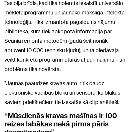
Tas bija brīdis, kad tika nolemts iesaistīt universālo
meklētājprogrammu un jaunāko mākslīgā intelekta
tehnoloģiju. Tika izmantota pagaidu risinājumu
bibliotēka, kurā tiek apkopota informācija par
Scania remonta metodēm (gadā šeit nonāk
aptuveni 10 000 tehnisku kļūdu), un tā piedāvāja
veikt konkrētu programmatūras atjauninājumu – un
problēma tika novērsta.
"Jaunās paaudzes kravas auto ir tik daudz
elektronisko vadības bloku un sensoru, ka blakus
saviem priekštečiem tie izskatās kā citplanētieši.
Mūsdienās kravas mašīnas ir 100
reizes labākas nekā pirms pāris