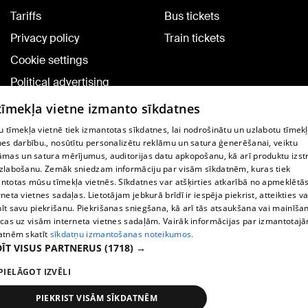
Tariffs
Bus tickets
Privacy policy
Train tickets
Cookie settings
Political advertising
Cookie policy
 tīmekļa vietne izmanto sīkdatnes
Commenting terms
 tīmekļa vietnē tiek izmantotas sīkdatnes, lai nodrošinātu un uzlabotu tīmek
nes darbību., nosūtītu personalizētu reklāmu un satura ģenerēšanai, veiktu
āmas un satura mērījumus, auditorijas datu apkopošanu, kā arī produktu izst
TV program
zlabošanu. Zemāk sniedzam informāciju par visām sīkdatnēm, kuras tiek
Contract rules
ntotas mūsu tīmekļa vietnēs. Sīkdatnes var atšķirties atkarībā no apmeklētā
rneta vietnes sadaļas. Lietotājam jebkurā brīdī ir iespēja piekrist, atteikties va
360 Ziņu kontakti
īt savu piekrišanu. Piekrišanas sniegšana, kā arī tās atsaukšana vai mainīša
ecas uz visām interneta vietnes sadaļām. Vairāk informācijas par izmantotaj
Helio Media
atnēm skatīt
sīkdatņu izmantošanas noteikumos.
ĪT VISUS PARTNERUS
(1718) →
Vortal assistance service: e-mail -
info@1188.lv
PIELĀGOT IZVĒLI
Copyright © 2004-2026 SIA HELIO MEDIA.
All rights reserved.
PIEKRIST VISĀM SĪKDATNĒM