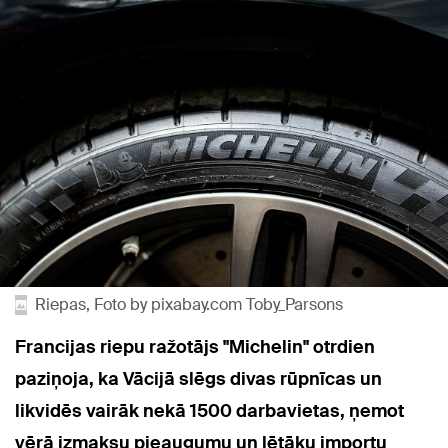
Riepas, Foto by pixabay.com Toby_Parsons
Francijas riepu ražotājs "Michelin" otrdien
paziņoja, ka Vācijā slēgs divas rūpnīcas un
likvidēs vairāk nekā 1500 darbavietas, ņemot
vērā izmaksu pieaugumu un lētāku importu