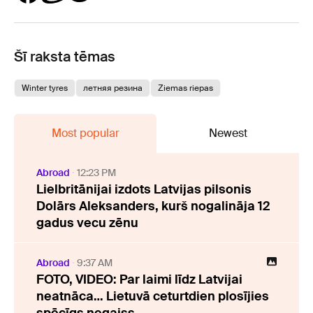
Šī raksta tēmas
Winter tyres
летняя резина
Ziemas riepas
Most popular
Newest
Abroad
12:23 PM
Lielbritānijai izdots Latvijas pilsonis
Dolārs Aleksanders, kurš nogalināja 12
gadus vecu zēnu
Abroad
9:37 AM
FOTO, VIDEO: Par laimi līdz Latvijai
neatnāca… Lietuvā ceturtdien plosījies