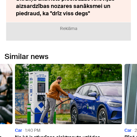
aizsardzības nozares sanāksmei un
piedraud, ka "drīz viss degs"
Reklāma
Similar news
Car
1:40 PM
Car
2