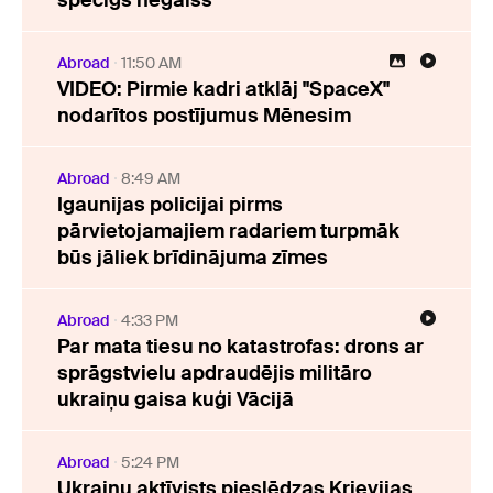
spēcīgs negaiss
Abroad
11:50 AM
VIDEO: Pirmie kadri atklāj "SpaceX"
nodarītos postījumus Mēnesim
Abroad
8:49 AM
Igaunijas policijai pirms
pārvietojamajiem radariem turpmāk
būs jāliek brīdinājuma zīmes
Abroad
4:33 PM
Par mata tiesu no katastrofas: drons ar
sprāgstvielu apdraudējis militāro
ukraiņu gaisa kuģi Vācijā
Abroad
5:24 PM
Ukraiņu aktīvists pieslēdzas Krievijas