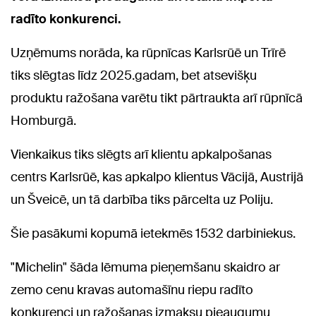
radīto konkurenci.
Uzņēmums norāda, ka rūpnīcas Karlsrūē un Trīrē
tiks slēgtas līdz 2025.gadam, bet atsevišķu
produktu ražošana varētu tikt pārtraukta arī rūpnīcā
Homburgā.
Vienkaikus tiks slēgts arī klientu apkalpošanas
centrs Karlsrūē, kas apkalpo klientus Vācijā, Austrijā
un Šveicē, un tā darbība tiks pārcelta uz Poliju.
Šie pasākumi kopumā ietekmēs 1532 darbiniekus.
"Michelin" šāda lēmuma pieņemšanu skaidro ar
zemo cenu kravas automašīnu riepu radīto
konkurenci un ražošanas izmaksu pieaugumu