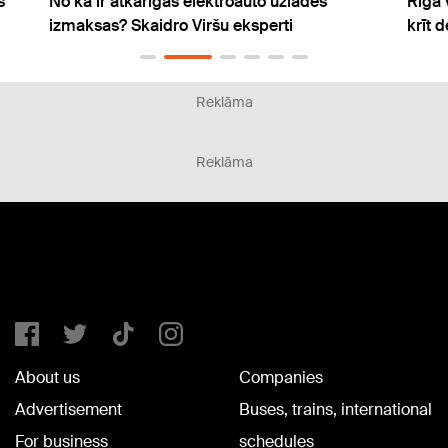
s
No kā ir atkarīgas elektroauto uzlādes
Rīgā 
izmaksas? Skaidro Viršu eksperti
krīt 
Reklāma
Reklāma
About us
Companies
Advertisement
Buses, trains, international
For business
schedules