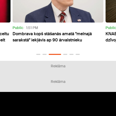
Public
1:51 PM
Publi
celtu
Dombrava kopš stāšanās amatā "melnajā
KNAB 
elt
sarakstā" iekļāvis ap 90 ārvalstnieku
dzīvo
Reklāma
Reklāma