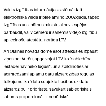
Valsts izglītības informācijas sistēmā dati
elektroniskā veidā ir pieejami no 2007.gada, tāpēc
Izglītības un zinātnes ministrijai nav iespējas
pārbaudīt, vai vicemērs ir saņēmis vidējo izglītību
apliecinošu atestātu, norāda LTV.
Arī Olaines novada dome esot atteikusies izpaust
ziņas par Vurču, apgalvojot LTV, ka "sabiedrība
iestādei nav neko lūgusi", un aizbildinoties ar
acīmredzami aplamu datu aizsardzības regulas
tulkojumu, ka "datu subjekta tiesības uz datu
aizsardzību ir prioritāte, savukārt sabiedriskais
labums proporcionāli ir nebūtisks".