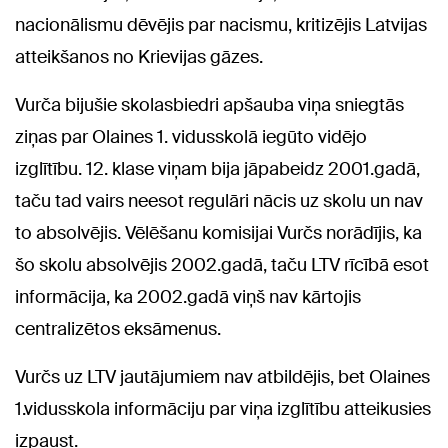
nacionālismu dēvējis par nacismu, kritizējis Latvijas
atteikšanos no Krievijas gāzes.
Vurča bijušie skolasbiedri apšauba viņa sniegtās
ziņas par Olaines 1. vidusskolā iegūto vidējo
izglītību. 12. klase viņam bija jāpabeidz 2001.gadā,
taču tad vairs neesot regulāri nācis uz skolu un nav
to absolvējis. Vēlēšanu komisijai Vurčs norādījis, ka
šo skolu absolvējis 2002.gadā, taču LTV rīcībā esot
informācija, ka 2002.gadā viņš nav kārtojis
centralizētos eksāmenus.
Vurčs uz LTV jautājumiem nav atbildējis, bet Olaines
1.vidusskola informāciju par viņa izglītību atteikusies
izpaust.