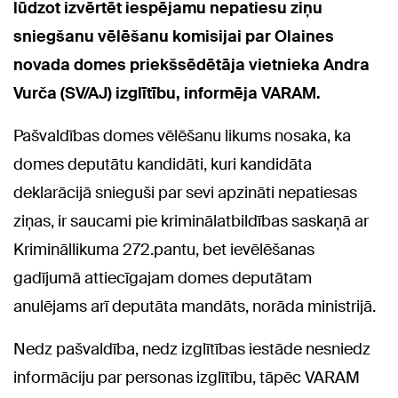
lūdzot izvērtēt iespējamu nepatiesu ziņu
sniegšanu vēlēšanu komisijai par Olaines
novada domes priekšsēdētāja vietnieka Andra
Vurča (SV/AJ) izglītību, informēja VARAM.
Pašvaldības domes vēlēšanu likums nosaka, ka
domes deputātu kandidāti, kuri kandidāta
deklarācijā snieguši par sevi apzināti nepatiesas
ziņas, ir saucami pie kriminālatbildības saskaņā ar
Krimināllikuma 272.pantu, bet ievēlēšanas
gadījumā attiecīgajam domes deputātam
anulējams arī deputāta mandāts, norāda ministrijā.
Nedz pašvaldība, nedz izglītības iestāde nesniedz
informāciju par personas izglītību, tāpēc VARAM