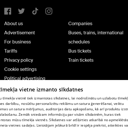
About us
Companies
Advertisement
Buses, trains, international
For business
schedules
Tariffs
Bus tickets
Privacy policy
Train tickets
Cookie settings
Political advertising
Cookie policy
 tīmekļa vietne izmanto sīkdatnes
Commenting terms
 tīmekļa vietnē tiek izmantotas sīkdatnes, lai nodrošinātu un uzlabotu tīmek
nes darbību., nosūtītu personalizētu reklāmu un satura ģenerēšanai, veiktu
āmas un satura mērījumus, auditorijas datu apkopošanu, kā arī produktu izst
TV program
zlabošanu. Zemāk sniedzam informāciju par visām sīkdatnēm, kuras tiek
Contract rules
ntotas mūsu tīmekļa vietnēs. Sīkdatnes var atšķirties atkarībā no apmeklētā
rneta vietnes sadaļas. Lietotājam jebkurā brīdī ir iespēja piekrist, atteikties va