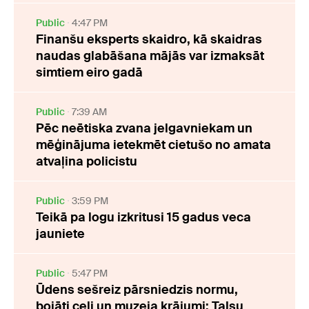
Public
4:47 PM
Finanšu eksperts skaidro, kā skaidras
naudas glabāšana mājās var izmaksāt
simtiem eiro gadā
Public
7:39 AM
Pēc neētiska zvana jelgavniekam un
mēģinājuma ietekmēt cietušo no amata
atvaļina policistu
Public
3:59 PM
Teikā pa logu izkritusi 15 gadus veca
jauniete
Public
5:47 PM
Ūdens sešreiz pārsniedzis normu,
bojāti ceļi un muzeja krājumi: Talsu