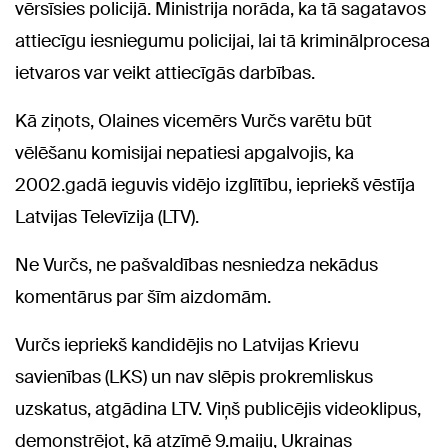
vērsīsies policijā. Ministrija norāda, ka tā sagatavos
attiecīgu iesniegumu policijai, lai tā kriminālprocesa
ietvaros var veikt attiecīgās darbības.
Kā ziņots, Olaines vicemērs Vurčs varētu būt
vēlēšanu komisijai nepatiesi apgalvojis, ka
2002.gadā ieguvis vidējo izglītību, iepriekš vēstīja
Latvijas Televīzija (LTV).
Ne Vurčs, ne pašvaldības nesniedza nekādus
komentārus par šīm aizdomām.
Vurčs iepriekš kandidējis no Latvijas Krievu
savienības (LKS) un nav slēpis prokremliskus
uzskatus, atgādina LTV. Viņš publicējis videoklipus,
demonstrējot, kā atzīmē 9.maiju, Ukrainas