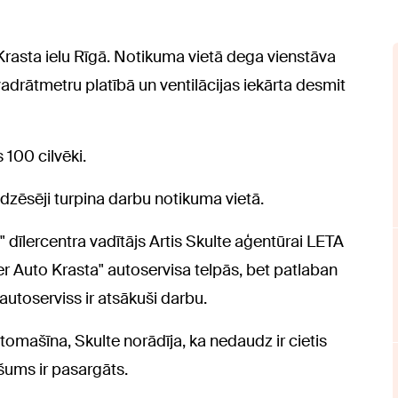
asta ielu Rīgā. Notikuma vietā dega vienstāva
drātmetru platībā un ventilācijas iekārta desmit
100 cilvēki.
dzēsēji turpina darbu notikuma vietā.
 dīlercentra vadītājs Artis Skulte aģentūrai LETA
er Auto Krasta" autoservisa telpās, bet patlaban
autoserviss ir atsākuši darbu.
tomašīna, Skulte norādīja, ka nedaudz ir cietis
šums ir pasargāts.