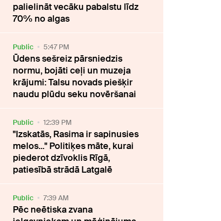
palielināt vecāku pabalstu līdz
70% no algas
Public
5:47 PM
Ūdens sešreiz pārsniedzis
normu, bojāti ceļi un muzeja
krājumi: Talsu novads piešķir
naudu plūdu seku novēršanai
Public
12:39 PM
"Izskatās, Rasima ir sapinusies
melos..." Politiķes māte, kurai
piederot dzīvoklis Rīgā,
patiesībā strādā Latgalē
Public
7:39 AM
Pēc neētiska zvana