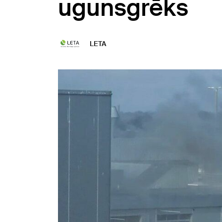
ugunsgrēks
LETA