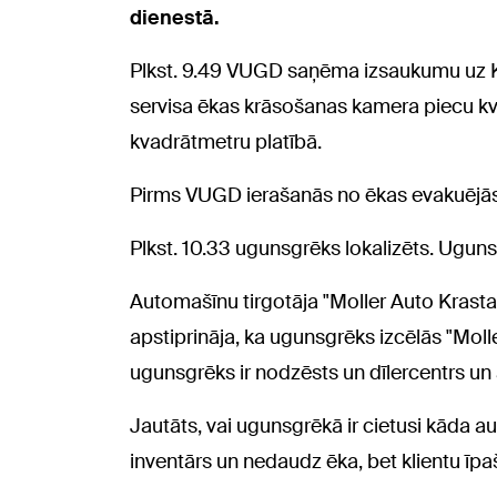
dienestā.
Plkst. 9.49 VUGD saņēma izsaukumu uz Kr
servisa ēkas krāsošanas kamera piecu kva
kvadrātmetru platībā.
Pirms VUGD ierašanās no ēkas evakuējās 
Plkst. 10.33 ugunsgrēks lokalizēts. Uguns
Automašīnu tirgotāja "Moller Auto Krasta"
apstiprināja, ka ugunsgrēks izcēlās "Moll
ugunsgrēks ir nodzēsts un dīlercentrs un 
Jautāts, vai ugunsgrēkā ir cietusi kāda au
inventārs un nedaudz ēka, bet klientu īpa