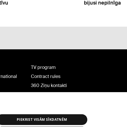
si nepilnīga
TV program
rnational
Contract rules
360 Ziņu kontakti
Helio Media
PIEKRIST VISĀM SĪKDATNĒM