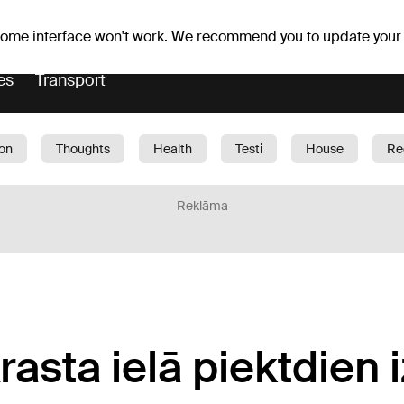
Weather forecast
Horoscopes
 some interface won't work. We recommend you to update your
es
Transport
ion
Thoughts
Health
Testi
House
Re
dren
Car
1188 play
Sport
Business
G
Reklāma
rasta ielā piektdien 