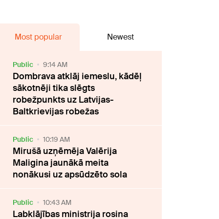
Most popular
Newest
Public
9:14 AM
Dombrava atklāj iemeslu, kādēļ
sākotnēji tika slēgts
robežpunkts uz Latvijas-
Baltkrievijas robežas
Public
10:19 AM
Mirušā uzņēmēja Valērija
Maligina jaunākā meita
nonākusi uz apsūdzēto sola
Public
10:43 AM
Labklājības ministrija rosina