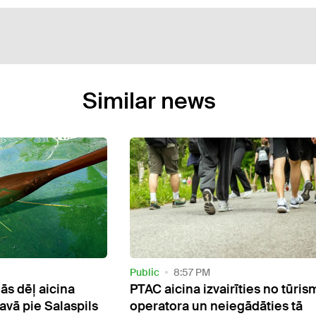
Similar news
Current
5:55 PM
īties no tūrisma
Nākamnedēļ visā Latvijā būs
gādāties tā
vērojams daļējs Saules aptum