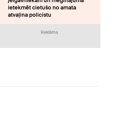
jelgavniekam un mēģinājuma
ietekmēt cietušo no amata
atvaļina policistu
Reklāma