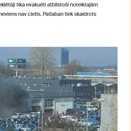
klētāji tika evakuēti atbilstoši noteiktajām
viens nav cietis. Patlaban tiek skaidrots