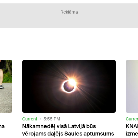
Reklāma
Current
6:38 AM
Curre
KNAB esošo korupcijas
Dīze
sums
izmeklēšanas modeli nosauc par
sama