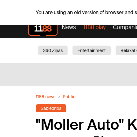
Fr, 07.08.2026.
+18
°C
Alfrēds, Fredis, Madars
You are using an old version of browser and
News
1188 play
Compani
360 Ziņas
Entertainment
Relaxat
Current
Traffic
Beauty
Chil
1188 news
Public
Sabiedrība
"Moller Auto" K