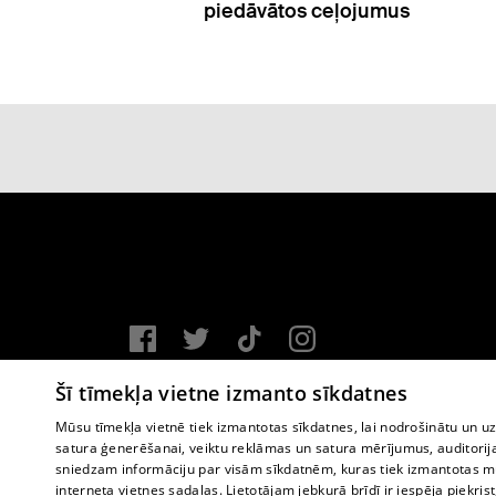
umus
Vortal assistance service: e-mail -
info@1188.lv
Šī tīmekļa vietne izmanto sīkdatnes
Copyright © 2004-2026 SIA HELIO MEDIA.
Mūsu tīmekļa vietnē tiek izmantotas sīkdatnes, lai nodrošinātu un u
satura ģenerēšanai, veiktu reklāmas un satura mērījumus, auditorij
All rights reserved.
sniedzam informāciju par visām sīkdatnēm, kuras tiek izmantotas mū
interneta vietnes sadaļas. Lietotājam jebkurā brīdī ir iespēja piekrist