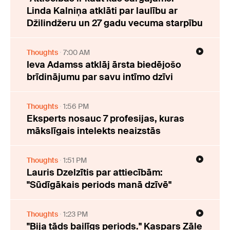
Linda Kalniņa atklāti par laulību ar
Džilindžeru un 27 gadu vecuma starpību
Thoughts
7:00 AM
Ieva Adamss atklāj ārsta biedējošo
brīdinājumu par savu intīmo dzīvi
Thoughts
1:56 PM
Eksperts nosauc 7 profesijas, kuras
mākslīgais intelekts neaizstās
Thoughts
1:51 PM
Lauris Dzelzītis par attiecībām:
"Sūdīgākais periods manā dzīvē"
Thoughts
1:23 PM
"Bija tāds bailīgs periods." Kaspars Zāle