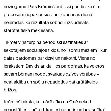
noziegumu. Pats Krūmiņš publiski paudis, ka šim
procesam nepakļausies, un izdošanas dienā
neieradās, kā rezultātā šobrīd ir izsludināts
starptautiskā meklēšanā.
Tikmēr viņš turpina periodiski sazināties ar
sekotājiem sociālajos tīklos, no "somu mežiem", kur
dalās pārdomās par dzīvi un nākotni. Vienā no
ierakstiem Dāvids arī dalījies pārdomās, ka vēlētos
savam bērnam nodot svarīgas dzīves vērtības –
neatlaidību un spēju nepadoties pat grūtākajos
brīžos.
Krūmiņš raksta, ka mācīs, "ko nozīmē nekad
neapstāties – arī tad, kad esi noguris un bez spēka",