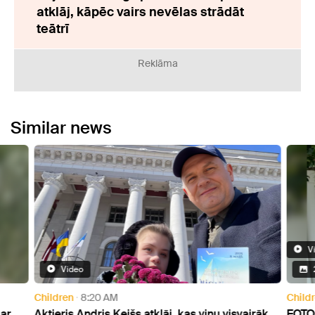
atklāj, kāpēc vairs nevēlas strādāt
teātrī
Reklāma
Similar news
V
Video
Children
8:20 AM
Child
 ar
Aktieris Andris Keišs atklāj, kas viņu visvairāk
FOTO: