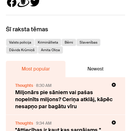
Šī raksta tēmas
Valsts policija
Krimināllieta
Bērni
Slavenības
Dāvids Krūmiņš
Arnita Oliņa
Most popular
Newest
Thoughts
8:30 AM
Miljonārs pie sāniem vai pašas
nopelnīts miljons? Ceriņa atklāj, kāpēc
nesapņo par bagātu vīru
Thoughts
9:34 AM
"Attiecības ir kaut kas sargājams."