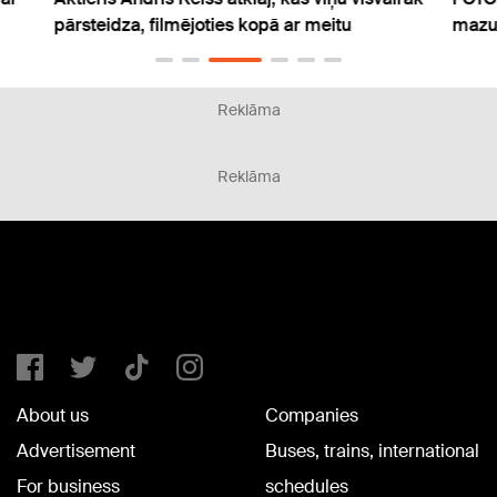
pārsteidza, filmējoties kopā ar meitu
mazu
Reklāma
Reklāma
About us
Companies
Advertisement
Buses, trains, international
For business
schedules