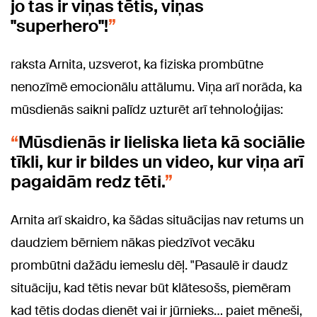
jo tas ir viņas tētis, viņas
"superhero"!
raksta Arnita, uzsverot, ka fiziska prombūtne
nenozīmē emocionālu attālumu. Viņa arī norāda, ka
mūsdienās saikni palīdz uzturēt arī tehnoloģijas:
Mūsdienās ir lieliska lieta kā sociālie
tīkli, kur ir bildes un video, kur viņa arī
pagaidām redz tēti.
Arnita arī skaidro, ka šādas situācijas nav retums un
daudziem bērniem nākas piedzīvot vecāku
prombūtni dažādu iemeslu dēļ. "Pasaulē ir daudz
situāciju, kad tētis nevar būt klātesošs, piemēram
kad tētis dodas dienēt vai ir jūrnieks… paiet mēneši,