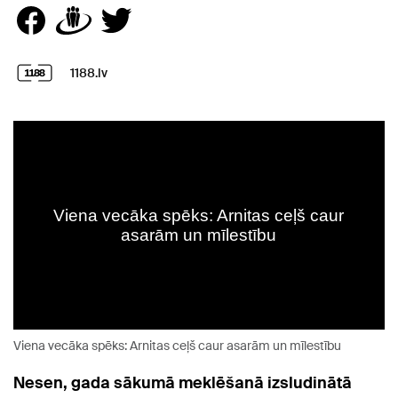
1188.lv
Viena vecāka spēks: Arnitas ceļš caur asarām un mīlestību
Nesen, gada sākumā meklēšanā izsludinātā