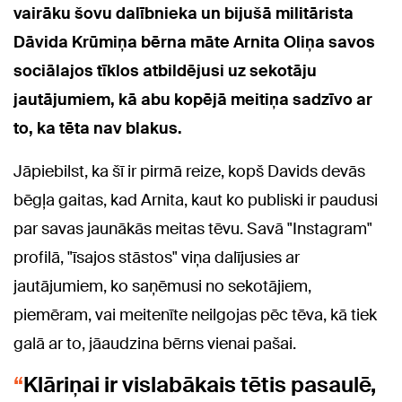
vairāku šovu dalībnieka un bijušā militārista
Dāvida Krūmiņa bērna māte Arnita Oliņa savos
sociālajos tīklos atbildējusi uz sekotāju
jautājumiem, kā abu kopējā meitiņa sadzīvo ar
to, ka tēta nav blakus.
Jāpiebilst, ka šī ir pirmā reize, kopš Davids devās
bēgļa gaitas, kad Arnita, kaut ko publiski ir paudusi
par savas jaunākās meitas tēvu. Savā "Instagram"
profilā, "īsajos stāstos" viņa dalījusies ar
jautājumiem, ko saņēmusi no sekotājiem,
piemēram, vai meitenīte neilgojas pēc tēva, kā tiek
galā ar to, jāaudzina bērns vienai pašai.
Klāriņai ir vislabākais tētis pasaulē,