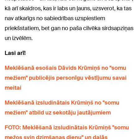
kā arī skaidros, kas ir labs un ļauns, uzsverot, ka tas
nav atkarīgs no sabiedrības uzspiestiem
priekšstatiem, bet gan no paša cilvēka sirdsapziņas
un izvēlēm.
Lasi arī!
Meklēšanā esošais Dāvids Krūmiņš no "somu
mežiem" publicējis personīgu vēstījumu savai
meitai
Meklēšanā izsludinātais Krūmiņš no "somu
mežiem" atbild uz sekotāju jautājumiem
FOTO: Meklēšanā izsludinātais Krūmiņš "somu
mežos svin dzimšanas dienu" un dalās