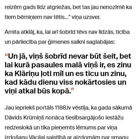
reizēm gads līdz atgriežas, bet tas jau nenozīmē ka
tiem bērniņiem nav tētis…" viņa uzsver.
Arnita atklāj, ka, lai arī šobrīd tēvs nav līdzās, ticība
un pārliecība par ģimenes saikni saglabājas:
Un jā, viņš šobrīd nevar būt šeit, bet
lai kurā pasaules malā viņš ir, es zinu
ka Klāriņu ļoti mīl un es ticu un zinu,
kad kādu dienu viss nokārtosies un
viņi atkal būs kopā.
Jau iepriekš portāls 1188.lv vēstīja, ka gada sākumā
Dāvids Krūmiņš nonāca tiesībsargājošo iestāžu
redzeslokā un tika pieņemts lēmums par viņa
izdošanu Vācijai saistībā ar aizdomām par smagu