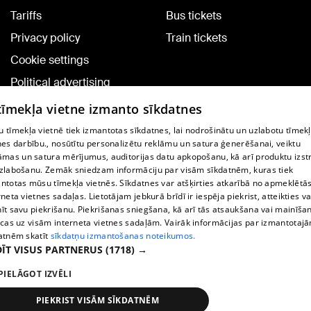
Tariffs
Bus tickets
Privacy policy
Train tickets
Cookie settings
Political advertising
Cookie policy
 tīmekļa vietne izmanto sīkdatnes
Commenting terms
 tīmekļa vietnē tiek izmantotas sīkdatnes, lai nodrošinātu un uzlabotu tīmek
nes darbību., nosūtītu personalizētu reklāmu un satura ģenerēšanai, veiktu
āmas un satura mērījumus, auditorijas datu apkopošanu, kā arī produktu izst
TV program
zlabošanu. Zemāk sniedzam informāciju par visām sīkdatnēm, kuras tiek
Contract rules
ntotas mūsu tīmekļa vietnēs. Sīkdatnes var atšķirties atkarībā no apmeklētā
rneta vietnes sadaļas. Lietotājam jebkurā brīdī ir iespēja piekrist, atteikties va
360 Ziņu kontakti
īt savu piekrišanu. Piekrišanas sniegšana, kā arī tās atsaukšana vai mainīša
ecas uz visām interneta vietnes sadaļām. Vairāk informācijas par izmantotaj
Helio Media
atnēm skatīt
sīkdatņu izmantošanas noteikumos.
ĪT VISUS PARTNERUS
(1718) →
Vortal assistance service: e-mail -
info@1188.lv
PIELĀGOT IZVĒLI
Copyright © 2004-2026 SIA HELIO MEDIA.
All rights reserved.
PIEKRIST VISĀM SĪKDATNĒM