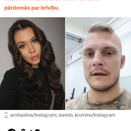
pārdomās par brīvību
arnitaolina/Instagram; davids_krumins/Instagram